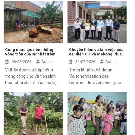
Cùng nhau tạo nên những
Chuyến thăm và làm việc của
vòng tròn của sự phát triển
đại diện OIF và Mekong Plus
tại cộng đồng dự án
08/08/2026
Admin
31/07/2026
Admin
Vì thấy được sự bấp bênh
Trong khuôn khổ dự án
trong công việc và tiền sinh
“Autonomisation des
hoạt phải chi trả của các hộ
femmes défavorisées grâce
khó khăn trung tâm Hỗ Trợ và
à l'indépendance
Phát Triển cộng đồng Thiện
économique et à l'accès aux
chí đã và đang luôn luôn tìm
soins de santé 2025–2028”,
kiếm và thử các mô hình mới,
Trung tâm Thiện Chí vinh dự
thuận tiện, bền vững để có thể
đón tiếp ông Kaloyan Kolev,
giúp được 1 phần nào đó cho
đại diện đơn vị tài trợ
mọi người.
Organisation internationale
de la Francophonie (OIF), và