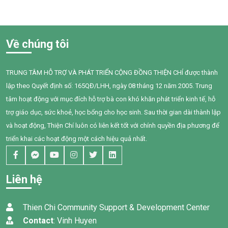
hấp, tim mạch và ung thư.
triển ngôn ngữ. Khi đến với
Điều đáng lo ngại là không chỉ
Trung tâm Thiện Chí, Bối còn
người hút thuốc bị ảnh hưởng
gặp nhiều khó khăn trong
mà những người xung quanh,
giao tiếp, tương tác và diễn
Về chúng tôi
đặc biệt là trẻ em, phụ nữ
đạt nhu cầu của mình. Sau
mang thai và người cao tuổi,
một năm can thiệp với sự
cũng phải đối mặt với nhiều
đồng hành tận tâm của các
TRUNG TÂM HỖ TRỢ VÀ PHÁT TRIỂN CỘNG ĐỒNG THIỆN CHÍ được thành
nguy cơ sức khỏe do hít phải
cô giáo, sự kiên trì của gia
lập theo Quyết định số: 165QĐ/LHH, ngày 08 tháng 12 năm 2005. Trung
khói thuốc thụ động.
đình và nỗ lực không ngừng
của chính Bối, em đã có
tâm hoạt động với mục đích hỗ trợ bà con khó khăn phát triển kinh tế, hỗ
những bước tiến đầy tự hào.
trợ giáo dục, sức khoẻ, học bổng cho học sinh. Sau thời gian dài thành lập
và hoạt động, Thiện Chí luôn có liên kết tốt với chính quyền địa phương để
triển khai các hoạt động một cách hiệu quả nhất.
Liên hệ
Thien Chi Community Support & Development Center
Contact
: Vinh Huyen