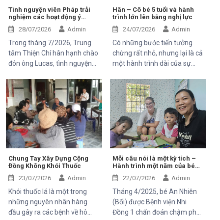
ông Bernard Kervyn, đại diện
Tình nguyện viên Pháp trải
Hân – Cô bé 5 tuổi và hành
nghiệm các hoạt động ý
trình lớn lên bằng nghị lực
Mekong Plus, trong chuyến
nghĩa tại Trung tâm Thiện Chí
công tác tại xã Tánh Linh, Bắc
28/07/2026
Admin
24/07/2026
Admin
Ruộng và Hàm Kiệm, tỉnh
Trong tháng 7/2026, Trung
Có những bước tiến tưởng
Lâm Đồng.
tâm Thiện Chí hân hạnh chào
chừng rất nhỏ, nhưng lại là cả
đón ông Lucas, tình nguyện
một hành trình dài của sự
viên đến từ Pháp, tham gia
kiên trì, yêu thương và hy
chuyến thăm và trải nghiệm
vọng. Hân, cô bé 5 tuổi với nụ
các hoạt động của dự án do
cười trong trẻo, đã đến với
Mekong Plus tài trợ tại địa
Trung tâm trong những ngày
phương.
đầu mang theo rất nhiều thử
thách. Ngay từ khi chào đời,
em phải đối mặt với nhiều vấn
đề về sức khỏe, khiến quá
trình phát triển chậm hơn so
Chung Tay Xây Dựng Cộng
Mỗi câu nói là một kỳ tích –
Đồng Không Khói Thuốc
Hành trình một năm của bé
với các bạn cùng trang lứa.
An Nhiên (Bối)
Những điều tưởng như rất
23/07/2026
Admin
22/07/2026
Admin
bình thường đối với một đứa
Khói thuốc lá là một trong
Tháng 4/2025, bé An Nhiên
trẻ lại là những cột mốc đầy
những nguyên nhân hàng
(Bối) được Bệnh viện Nhi
gian nan đối với em.
đầu gây ra các bệnh về hô
Đồng 1 chẩn đoán chậm phát