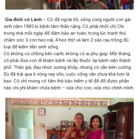
Gia đình cô Lành
– Cô đã ngoài 60, sống cùng người con gái
sinh năm 1985 bị bệnh tâm thần nặng. Cô phải nhốt chị Chi
trong nhà mỗi ngày để đảm bảo an toàn, trong lúc tranh thủ
chăm sóc 3 con heo nái, 4 heo thịt và làm 2 sào rau trồng đủ
loại để kiếm tiền sinh sống.
Cô không có chồng bên cạnh, không có ai phụ giúp. Mỗi tháng,
cô phải đưa con đi khám bệnh và lấy thuốc tại bệnh viện thành
phố. Thân già, đau nhức xương khớp, nhưng cô vẫn kiên cường.
Dù đã trải qua 6 vòng vay vốn, cuộc sống vẫn chưa khá hơn là
bao. Cô chỉ mong có tấm thẻ bảo hiểm y tế để đỡ được phần
nào chi phí khám chữa bệnh – vừa cho con, vừa cho chính mình.