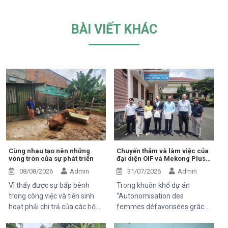
BÀI VIẾT KHÁC
Cùng nhau tạo nên những
Chuyến thăm và làm việc của
vòng tròn của sự phát triển
đại diện OIF và Mekong Plus
tại cộng đồng dự án
08/08/2026
Admin
31/07/2026
Admin
Vì thấy được sự bấp bênh
Trong khuôn khổ dự án
trong công việc và tiền sinh
“Autonomisation des
hoạt phải chi trả của các hộ
femmes défavorisées grâce
khó khăn trung tâm Hỗ Trợ và
à l'indépendance