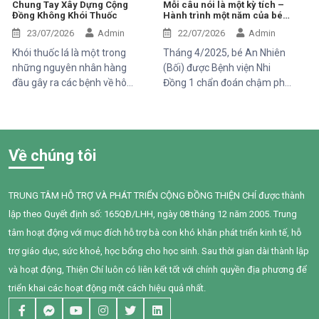
trình phát triển chậm hơn so
Chung Tay Xây Dựng Cộng
Mỗi câu nói là một kỳ tích –
Đồng Không Khói Thuốc
Hành trình một năm của bé
với các bạn cùng trang lứa.
An Nhiên (Bối)
Những điều tưởng như rất
23/07/2026
Admin
22/07/2026
Admin
bình thường đối với một đứa
Khói thuốc lá là một trong
Tháng 4/2025, bé An Nhiên
trẻ lại là những cột mốc đầy
những nguyên nhân hàng
(Bối) được Bệnh viện Nhi
gian nan đối với em.
đầu gây ra các bệnh về hô
Đồng 1 chẩn đoán chậm phát
hấp, tim mạch và ung thư.
triển ngôn ngữ. Khi đến với
Điều đáng lo ngại là không chỉ
Trung tâm Thiện Chí, Bối còn
người hút thuốc bị ảnh hưởng
gặp nhiều khó khăn trong
mà những người xung quanh,
giao tiếp, tương tác và diễn
Về chúng tôi
đặc biệt là trẻ em, phụ nữ
đạt nhu cầu của mình. Sau
mang thai và người cao tuổi,
một năm can thiệp với sự
cũng phải đối mặt với nhiều
đồng hành tận tâm của các
TRUNG TÂM HỖ TRỢ VÀ PHÁT TRIỂN CỘNG ĐỒNG THIỆN CHÍ được thành
nguy cơ sức khỏe do hít phải
cô giáo, sự kiên trì của gia
lập theo Quyết định số: 165QĐ/LHH, ngày 08 tháng 12 năm 2005. Trung
khói thuốc thụ động.
đình và nỗ lực không ngừng
của chính Bối, em đã có
tâm hoạt động với mục đích hỗ trợ bà con khó khăn phát triển kinh tế, hỗ
những bước tiến đầy tự hào.
trợ giáo dục, sức khoẻ, học bổng cho học sinh. Sau thời gian dài thành lập
và hoạt động, Thiện Chí luôn có liên kết tốt với chính quyền địa phương để
triển khai các hoạt động một cách hiệu quả nhất.