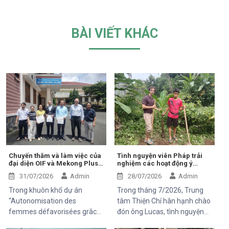
BÀI VIẾT KHÁC
Chuyến thăm và làm việc của
Tình nguyện viên Pháp trải
đại diện OIF và Mekong Plus
nghiệm các hoạt động ý
tại cộng đồng dự án
nghĩa tại Trung tâm Thiện Chí
31/07/2026
Admin
28/07/2026
Admin
Trong khuôn khổ dự án
Trong tháng 7/2026, Trung
“Autonomisation des
tâm Thiện Chí hân hạnh chào
femmes défavorisées grâce
đón ông Lucas, tình nguyện
à l'indépendance
viên đến từ Pháp, tham gia