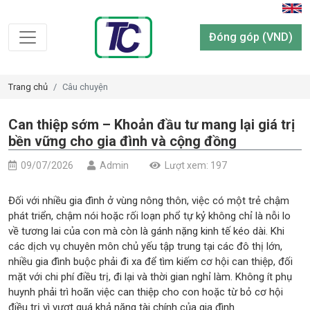
Đóng góp (VND)
Trang chủ
Câu chuyện
Can thiệp sớm – Khoản đầu tư mang lại giá trị
bền vững cho gia đình và cộng đồng
09/07/2026
Admin
Lượt xem: 197
Đối với nhiều gia đình ở vùng nông thôn, việc có một trẻ chậm
phát triển, chậm nói hoặc rối loạn phổ tự kỷ không chỉ là nỗi lo
về tương lai của con mà còn là gánh nặng kinh tế kéo dài. Khi
các dịch vụ chuyên môn chủ yếu tập trung tại các đô thị lớn,
nhiều gia đình buộc phải đi xa để tìm kiếm cơ hội can thiệp, đối
mặt với chi phí điều trị, đi lại và thời gian nghỉ làm. Không ít phụ
huynh phải trì hoãn việc can thiệp cho con hoặc từ bỏ cơ hội
điều trị vì vượt quá khả năng tài chính của gia đình.