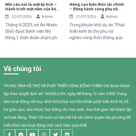
trình phát triển chậm hơn so
khói thuốc thụ động.
Mỗi câu nói là một kỳ tích –
Nâng cao kiến thức tài chính
Hành trình một năm của bé
– Đồng hành cùng phụ nữ
với các bạn cùng trang lứa.
An Nhiên (Bối)
phát triển sinh kế bền vững
Những điều tưởng như rất
22/07/2026
Admin
21/07/2026
Admin
bình thường đối với một đứa
Tháng 4/2025, bé An Nhiên
Trong khuôn khổ dự án “Phát
trẻ lại là những cột mốc đầy
(Bối) được Bệnh viện Nhi
triển kinh tế cho phụ nữ
gian nan đối với em.
Đồng 1 chẩn đoán chậm phát
nghèo nông thôn thông qua
triển ngôn ngữ. Khi đến với
hỗ trợ vốn, đào tạo năng lực
Trung tâm Thiện Chí, Bối còn
và tiếp cận chăm sóc sức
gặp nhiều khó khăn trong
khỏe giai đoạn 2025–2028”
giao tiếp, tương tác và diễn
do Tổ chức Quốc tế Pháp ngữ
Về chúng tôi
đạt nhu cầu của mình. Sau
(OIF) tài trợ, Trung tâm Thiện
một năm can thiệp với sự
Chí đã tổ chức buổi chia sẻ
đồng hành tận tâm của các
kiến thức về quản lý chi tiêu
TRUNG TÂM HỖ TRỢ VÀ PHÁT TRIỂN CỘNG ĐỒNG THIỆN CHÍ được thành
cô giáo, sự kiên trì của gia
trong gia đình cho 95 phụ nữ
lập theo Quyết định số: 165QĐ/LHH, ngày 08 tháng 12 năm 2005. Trung
đình và nỗ lực không ngừng
tại xã Tân Thành,Hàm Thuận
của chính Bối, em đã có
Nam.
tâm hoạt động với mục đích hỗ trợ bà con khó khăn phát triển kinh tế, hỗ
những bước tiến đầy tự hào.
trợ giáo dục, sức khoẻ, học bổng cho học sinh. Sau thời gian dài thành lập
và hoạt động, Thiện Chí luôn có liên kết tốt với chính quyền địa phương để
triển khai các hoạt động một cách hiệu quả nhất.