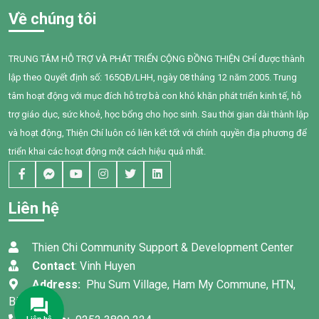
giao tiếp, tương tác và diễn
do Tổ chức Quốc tế Pháp ngữ
Về chúng tôi
đạt nhu cầu của mình. Sau
(OIF) tài trợ, Trung tâm Thiện
một năm can thiệp với sự
Chí đã tổ chức buổi chia sẻ
đồng hành tận tâm của các
kiến thức về quản lý chi tiêu
TRUNG TÂM HỖ TRỢ VÀ PHÁT TRIỂN CỘNG ĐỒNG THIỆN CHÍ được thành
cô giáo, sự kiên trì của gia
trong gia đình cho 95 phụ nữ
lập theo Quyết định số: 165QĐ/LHH, ngày 08 tháng 12 năm 2005. Trung
đình và nỗ lực không ngừng
tại xã Tân Thành,Hàm Thuận
của chính Bối, em đã có
Nam.
tâm hoạt động với mục đích hỗ trợ bà con khó khăn phát triển kinh tế, hỗ
những bước tiến đầy tự hào.
trợ giáo dục, sức khoẻ, học bổng cho học sinh. Sau thời gian dài thành lập
và hoạt động, Thiện Chí luôn có liên kết tốt với chính quyền địa phương để
triển khai các hoạt động một cách hiệu quả nhất.
Liên hệ
Thien Chi Community Support & Development Center
Contact
: Vinh Huyen
Address:
Phu Sum Village, Ham My Commune, HTN,
Binh Thuan
Liên hệ