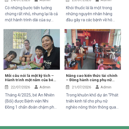
Ruộng và Hàm Kiệm, tỉnh
Có những bước tiến tưởng
Khói thuốc lá là một trong
Lâm Đồng.
chừng rất nhỏ, nhưng lại là cả
những nguyên nhân hàng
một hành trình dài của sự
đầu gây ra các bệnh về hô
kiên trì, yêu thương và hy
hấp, tim mạch và ung thư.
vọng. Hân, cô bé 5 tuổi với nụ
Điều đáng lo ngại là không chỉ
cười trong trẻo, đã đến với
người hút thuốc bị ảnh hưởng
Trung tâm trong những ngày
mà những người xung quanh,
đầu mang theo rất nhiều thử
đặc biệt là trẻ em, phụ nữ
thách. Ngay từ khi chào đời,
mang thai và người cao tuổi,
em phải đối mặt với nhiều vấn
cũng phải đối mặt với nhiều
đề về sức khỏe, khiến quá
nguy cơ sức khỏe do hít phải
trình phát triển chậm hơn so
khói thuốc thụ động.
Mỗi câu nói là một kỳ tích –
Nâng cao kiến thức tài chính
Hành trình một năm của bé
– Đồng hành cùng phụ nữ
với các bạn cùng trang lứa.
An Nhiên (Bối)
phát triển sinh kế bền vững
Những điều tưởng như rất
22/07/2026
Admin
21/07/2026
Admin
bình thường đối với một đứa
Tháng 4/2025, bé An Nhiên
Trong khuôn khổ dự án “Phát
trẻ lại là những cột mốc đầy
(Bối) được Bệnh viện Nhi
triển kinh tế cho phụ nữ
gian nan đối với em.
Đồng 1 chẩn đoán chậm phát
nghèo nông thôn thông qua
triển ngôn ngữ. Khi đến với
hỗ trợ vốn, đào tạo năng lực
Trung tâm Thiện Chí, Bối còn
và tiếp cận chăm sóc sức
gặp nhiều khó khăn trong
khỏe giai đoạn 2025–2028”