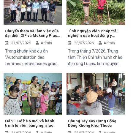
Chuyến thăm và làm việc của
Tình nguyện viên Pháp trải
đại diện OIF và Mekong Plus
nghiệm các hoạt động ý
tại cộng đồng dự án
nghĩa tại Trung tâm Thiện Chí
31/07/2026
Admin
28/07/2026
Admin
Trong khuôn khổ dự án
Trong tháng 7/2026, Trung
“Autonomisation des
tâm Thiện Chí hân hạnh chào
femmes défavorisées grâce
đón ông Lucas, tình nguyện
à l'indépendance
viên đến từ Pháp, tham gia
économique et à l'accès aux
chuyến thăm và trải nghiệm
soins de santé 2025–2028”,
các hoạt động của dự án do
Trung tâm Thiện Chí vinh dự
Mekong Plus tài trợ tại địa
đón tiếp ông Kaloyan Kolev,
phương.
đại diện đơn vị tài trợ
Organisation internationale
de la Francophonie (OIF), và
ông Bernard Kervyn, đại diện
Hân – Cô bé 5 tuổi và hành
Chung Tay Xây Dựng Cộng
trình lớn lên bằng nghị lực
Đồng Không Khói Thuốc
Mekong Plus, trong chuyến
công tác tại xã Tánh Linh, Bắc
24/07/2026
Admin
23/07/2026
Admin