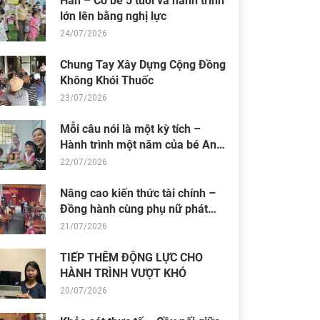
Hân – Cô bé 5 tuổi và hành trình
lớn lên bằng nghị lực
24/07/2026
Chung Tay Xây Dựng Cộng Đồng
Không Khói Thuốc
23/07/2026
Mỗi câu nói là một kỳ tích –
Hành trình một năm của bé An
Nhiên (Bối)
22/07/2026
Nâng cao kiến thức tài chính –
Đồng hành cùng phụ nữ phát
triển sinh kế bền vững
21/07/2026
TIẾP THÊM ĐỘNG LỰC CHO
HÀNH TRÌNH VƯỢT KHÓ
20/07/2026