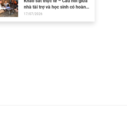
Khảo sát thực tế – Cầu nối giữa
nhà tài trợ và học sinh có hoàn
cảnh khó khăn
17/07/2026