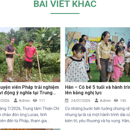
BÀI VIẾT KHÁC
uyện viên Pháp trải nghiệm
Hân – Cô bé 5 tuổi và hành trì
t động ý nghĩa tại Trung
lên bằng nghị lực
iện Chí
/2026
Admin
111
24/07/2026
Admin
145
áng 7/2026, Trung tâm Thiện Chí
Có những bước tiến tưởng chừng rấ
 chào đón ông Lucas, tình
nhưng lại là cả một hành trình dài c
iên đến từ Pháp, tham gia
kiên trì, yêu thương và hy vọng. Hân
hăm và trải nghiệm các hoạt
5 tuổi với nụ cười trong trẻo, đã đến 