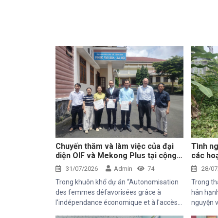
Chuyến thăm và làm việc của đại
Tình ng
diện OIF và Mekong Plus tại cộng
các hoạ
đồng dự án
tâm Th
31/07/2026
Admin
74
28/07
Trong khuôn khổ dự án “Autonomisation
Trong th
des femmes défavorisées grâce à
hân hạnh
l'indépendance économique et à l'accès
nguyện v
aux soins de santé 2025–2028”, Trung
chuyến t