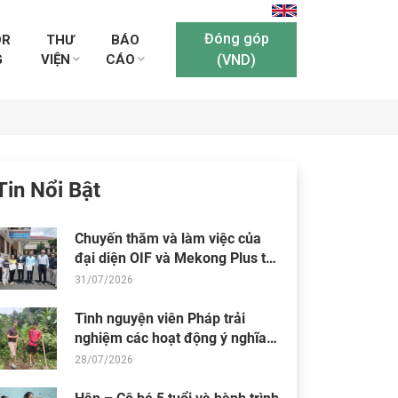
Đóng góp
OR
THƯ
BÁO
G
VIỆN
CÁO
(VND)
Tin Nổi Bật
Chuyến thăm và làm việc của
đại diện OIF và Mekong Plus tại
cộng đồng dự án
31/07/2026
Tình nguyện viên Pháp trải
nghiệm các hoạt động ý nghĩa
tại Trung tâm Thiện Chí
28/07/2026