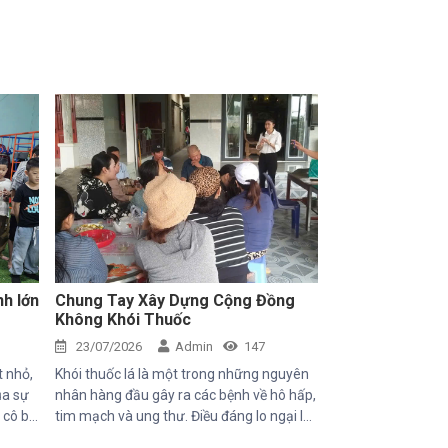
nh lớn
Chung Tay Xây Dựng Cộng Đồng
Không Khói Thuốc
23/07/2026
Admin
147
t nhỏ,
Khói thuốc lá là một trong những nguyên
ủa sự
nhân hàng đầu gây ra các bệnh về hô hấp,
, cô bé
tim mạch và ung thư. Điều đáng lo ngại là
với
không chỉ người hút thuốc bị ảnh hưởng