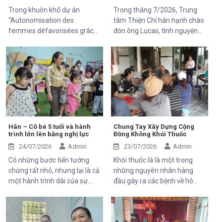
Trong khuôn khổ dự án
Trong tháng 7/2026, Trung
“Autonomisation des
tâm Thiện Chí hân hạnh chào
femmes défavorisées grâce
đón ông Lucas, tình nguyện
à l'indépendance
viên đến từ Pháp, tham gia
économique et à l'accès aux
chuyến thăm và trải nghiệm
soins de santé 2025–2028”,
các hoạt động của dự án do
Trung tâm Thiện Chí vinh dự
Mekong Plus tài trợ tại địa
đón tiếp ông Kaloyan Kolev,
phương.
đại diện đơn vị tài trợ
Organisation internationale
de la Francophonie (OIF), và
ông Bernard Kervyn, đại diện
Hân – Cô bé 5 tuổi và hành
Chung Tay Xây Dựng Cộng
trình lớn lên bằng nghị lực
Đồng Không Khói Thuốc
Mekong Plus, trong chuyến
công tác tại xã Tánh Linh, Bắc
24/07/2026
Admin
23/07/2026
Admin
Ruộng và Hàm Kiệm, tỉnh
Có những bước tiến tưởng
Khói thuốc lá là một trong
Lâm Đồng.
chừng rất nhỏ, nhưng lại là cả
những nguyên nhân hàng
một hành trình dài của sự
đầu gây ra các bệnh về hô
kiên trì, yêu thương và hy
hấp, tim mạch và ung thư.
vọng. Hân, cô bé 5 tuổi với nụ
Điều đáng lo ngại là không chỉ
cười trong trẻo, đã đến với
người hút thuốc bị ảnh hưởng