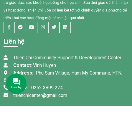
những bước tiến đầy tự hào.
trợ giáo dục, sức khoẻ, học bổng cho học sinh. Sau thời gian dài thành lập
và hoạt động, Thiện Chí luôn có liên kết tốt với chính quyền địa phương để
triển khai các hoạt động một cách hiệu quả nhất.
Liên hệ
Thien Chi Community Support & Development Center
Contact
: Vinh Huyen
Address:
Phu Sum Village, Ham My Commune, HTN,
Binh Thuan
Phone:
0252 3899 224
thienchicenter@gmail.com
© Bản quyền 2022 thuộc về
TRUNG TÂM HỖ TRỢ VÀ PHÁT
TRIỂN CỘNG ĐỒNG THIỆN CHÍ
. Thiết kế bởi:
Thanh Sang
Mos