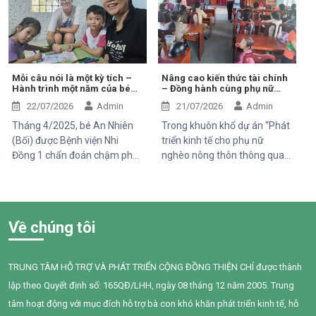
Trung tâm trong những ngày
mà những người xung quanh,
đầu mang theo rất nhiều thử
đặc biệt là trẻ em, phụ nữ
thách. Ngay từ khi chào đời,
mang thai và người cao tuổi,
em phải đối mặt với nhiều vấn
cũng phải đối mặt với nhiều
đề về sức khỏe, khiến quá
nguy cơ sức khỏe do hít phải
trình phát triển chậm hơn so
khói thuốc thụ động.
Mỗi câu nói là một kỳ tích –
Nâng cao kiến thức tài chính
Hành trình một năm của bé
– Đồng hành cùng phụ nữ
với các bạn cùng trang lứa.
An Nhiên (Bối)
phát triển sinh kế bền vững
Những điều tưởng như rất
22/07/2026
Admin
21/07/2026
Admin
bình thường đối với một đứa
Tháng 4/2025, bé An Nhiên
Trong khuôn khổ dự án “Phát
trẻ lại là những cột mốc đầy
(Bối) được Bệnh viện Nhi
triển kinh tế cho phụ nữ
gian nan đối với em.
Đồng 1 chẩn đoán chậm phát
nghèo nông thôn thông qua
triển ngôn ngữ. Khi đến với
hỗ trợ vốn, đào tạo năng lực
Trung tâm Thiện Chí, Bối còn
và tiếp cận chăm sóc sức
gặp nhiều khó khăn trong
khỏe giai đoạn 2025–2028”
giao tiếp, tương tác và diễn
do Tổ chức Quốc tế Pháp ngữ
Về chúng tôi
đạt nhu cầu của mình. Sau
(OIF) tài trợ, Trung tâm Thiện
một năm can thiệp với sự
Chí đã tổ chức buổi chia sẻ
đồng hành tận tâm của các
kiến thức về quản lý chi tiêu
TRUNG TÂM HỖ TRỢ VÀ PHÁT TRIỂN CỘNG ĐỒNG THIỆN CHÍ được thành
cô giáo, sự kiên trì của gia
trong gia đình cho 95 phụ nữ
lập theo Quyết định số: 165QĐ/LHH, ngày 08 tháng 12 năm 2005. Trung
đình và nỗ lực không ngừng
tại xã Tân Thành,Hàm Thuận
của chính Bối, em đã có
Nam.
tâm hoạt động với mục đích hỗ trợ bà con khó khăn phát triển kinh tế, hỗ