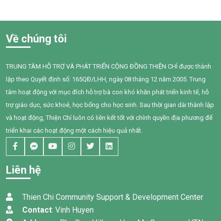
Trung tâm Thiện Chí, Bối còn
và tiếp cận chăm sóc sức
gặp nhiều khó khăn trong
khỏe giai đoạn 2025–2028”
giao tiếp, tương tác và diễn
do Tổ chức Quốc tế Pháp ngữ
Về chúng tôi
đạt nhu cầu của mình. Sau
(OIF) tài trợ, Trung tâm Thiện
một năm can thiệp với sự
Chí đã tổ chức buổi chia sẻ
đồng hành tận tâm của các
kiến thức về quản lý chi tiêu
TRUNG TÂM HỖ TRỢ VÀ PHÁT TRIỂN CỘNG ĐỒNG THIỆN CHÍ được thành
cô giáo, sự kiên trì của gia
trong gia đình cho 95 phụ nữ
lập theo Quyết định số: 165QĐ/LHH, ngày 08 tháng 12 năm 2005. Trung
đình và nỗ lực không ngừng
tại xã Tân Thành,Hàm Thuận
của chính Bối, em đã có
Nam.
tâm hoạt động với mục đích hỗ trợ bà con khó khăn phát triển kinh tế, hỗ
những bước tiến đầy tự hào.
trợ giáo dục, sức khoẻ, học bổng cho học sinh. Sau thời gian dài thành lập
và hoạt động, Thiện Chí luôn có liên kết tốt với chính quyền địa phương để
triển khai các hoạt động một cách hiệu quả nhất.
Liên hệ
Thien Chi Community Support & Development Center
Contact
: Vinh Huyen