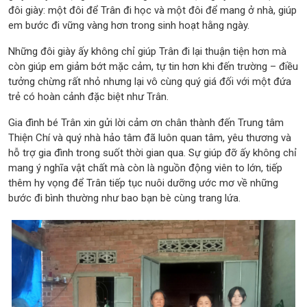
đôi giày: một đôi để Trân đi học và một đôi để mang ở nhà, giúp
em bước đi vững vàng hơn trong sinh hoạt hằng ngày.
Những đôi giày ấy không chỉ giúp Trân đi lại thuận tiện hơn mà
còn giúp em giảm bớt mặc cảm, tự tin hơn khi đến trường – điều
tưởng chừng rất nhỏ nhưng lại vô cùng quý giá đối với một đứa
trẻ có hoàn cảnh đặc biệt như Trân.
Gia đình bé Trân xin gửi lời cảm ơn chân thành đến Trung tâm
Thiện Chí và quý nhà hảo tâm đã luôn quan tâm, yêu thương và
hỗ trợ gia đình trong suốt thời gian qua. Sự giúp đỡ ấy không chỉ
mang ý nghĩa vật chất mà còn là nguồn động viên to lớn, tiếp
thêm hy vọng để Trân tiếp tục nuôi dưỡng ước mơ về những
bước đi bình thường như bao bạn bè cùng trang lứa.