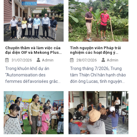
Chuyến thăm và làm việc của
Tình nguyện viên Pháp trải
đại diện OIF và Mekong Plus
nghiệm các hoạt động ý
tại cộng đồng dự án
nghĩa tại Trung tâm Thiện Chí
31/07/2026
Admin
28/07/2026
Admin
Trong khuôn khổ dự án
Trong tháng 7/2026, Trung
“Autonomisation des
tâm Thiện Chí hân hạnh chào
femmes défavorisées grâce
đón ông Lucas, tình nguyện
à l'indépendance
viên đến từ Pháp, tham gia
économique et à l'accès aux
chuyến thăm và trải nghiệm
soins de santé 2025–2028”,
các hoạt động của dự án do
Trung tâm Thiện Chí vinh dự
Mekong Plus tài trợ tại địa
đón tiếp ông Kaloyan Kolev,
phương.
đại diện đơn vị tài trợ
Organisation internationale
de la Francophonie (OIF), và