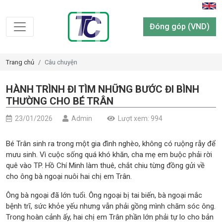
Đóng góp (VND)
Trang chủ
Câu chuyện
HÀNH TRÌNH ĐI TÌM NHỮNG BƯỚC ĐI BÌNH
THƯỜNG CHO BÉ TRÂN
23/01/2026
Admin
Lượt xem: 994
Bé Trân sinh ra trong một gia đình nghèo, không có ruộng rẫy để
mưu sinh. Vì cuộc sống quá khó khăn, cha mẹ em buộc phải rời
quê vào TP. Hồ Chí Minh làm thuê, chắt chiu từng đồng gửi về
cho ông bà ngoại nuôi hai chị em Trân.
Ông bà ngoại đã lớn tuổi. Ông ngoại bị tai biến, bà ngoại mắc
bệnh trĩ, sức khỏe yếu nhưng vẫn phải gồng mình chăm sóc ông.
Trong hoàn cảnh ấy, hai chị em Trân phần lớn phải tự lo cho bản