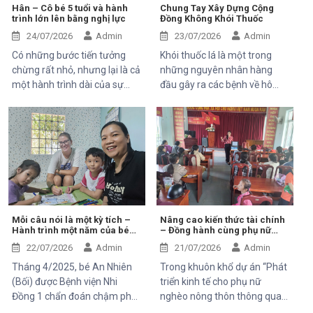
ông Bernard Kervyn, đại diện
Hân – Cô bé 5 tuổi và hành
Chung Tay Xây Dựng Cộng
trình lớn lên bằng nghị lực
Đồng Không Khói Thuốc
Mekong Plus, trong chuyến
công tác tại xã Tánh Linh, Bắc
24/07/2026
Admin
23/07/2026
Admin
Ruộng và Hàm Kiệm, tỉnh
Có những bước tiến tưởng
Khói thuốc lá là một trong
Lâm Đồng.
chừng rất nhỏ, nhưng lại là cả
những nguyên nhân hàng
một hành trình dài của sự
đầu gây ra các bệnh về hô
kiên trì, yêu thương và hy
hấp, tim mạch và ung thư.
vọng. Hân, cô bé 5 tuổi với nụ
Điều đáng lo ngại là không chỉ
cười trong trẻo, đã đến với
người hút thuốc bị ảnh hưởng
Trung tâm trong những ngày
mà những người xung quanh,
đầu mang theo rất nhiều thử
đặc biệt là trẻ em, phụ nữ
thách. Ngay từ khi chào đời,
mang thai và người cao tuổi,
em phải đối mặt với nhiều vấn
cũng phải đối mặt với nhiều
đề về sức khỏe, khiến quá
nguy cơ sức khỏe do hít phải
trình phát triển chậm hơn so
khói thuốc thụ động.
Mỗi câu nói là một kỳ tích –
Nâng cao kiến thức tài chính
Hành trình một năm của bé
– Đồng hành cùng phụ nữ
với các bạn cùng trang lứa.
An Nhiên (Bối)
phát triển sinh kế bền vững
Những điều tưởng như rất
22/07/2026
Admin
21/07/2026
Admin
bình thường đối với một đứa
Tháng 4/2025, bé An Nhiên
Trong khuôn khổ dự án “Phát
trẻ lại là những cột mốc đầy
(Bối) được Bệnh viện Nhi
triển kinh tế cho phụ nữ
gian nan đối với em.
Đồng 1 chẩn đoán chậm phát
nghèo nông thôn thông qua
triển ngôn ngữ. Khi đến với
hỗ trợ vốn, đào tạo năng lực