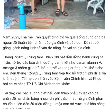
Năm 2023, cha mẹ Trân quyết định trở về quê sống cùng ông bà
ngoại để thuận tiện chăm sóc gia đình và các con. Dù rất cố
gắng, gánh nặng kinh tế vẫn đè nặng lên vai cả gia đình.
Tháng 7/2025, Trung tâm Thiện Chí bắt đầu đồng hành cùng bé
Trân, hỗ trợ các loại dinh dưỡng cần thiết như canxi, vitamin A,
omega 3 nhằm giúp bồi bổ cơ thể và tăng cường sức khỏe cho
em. Đến tháng 12/2025, Trung tâm tiếp tục hỗ trợ chi phí đi lại và
khám bệnh để mẹ con Trân vào Bệnh viện Chỉnh hình và Phục
hồi chức năng TP. Hồ Chí Minh thăm khám.
Tại đây, các bác sĩ cho biết nếu can thiệp phẫu thuật kéo dài
chân để hai chân bằng nhau, chi phí thấp nhất mà gia đình phải
chuẩn bị lên đến 50 triệu đồng – một con số vượt quá khả năng