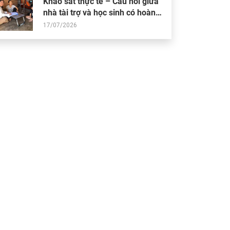
Khảo sát thực tế – Cầu nối giữa
nhà tài trợ và học sinh có hoàn
cảnh khó khăn
17/07/2026