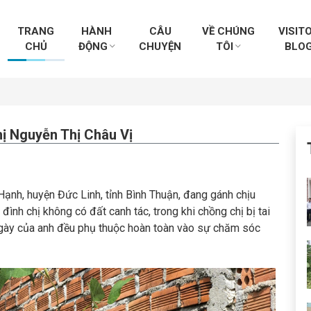
TRANG
HÀNH
CÂU
VỀ CHÚNG
VISIT
CHỦ
ĐỘNG
CHUYỆN
TÔI
BLO
hị Nguyễn Thị Châu Vị
Hạnh, huyện Đức Linh, tỉnh Bình Thuận, đang gánh chịu
ình chị không có đất canh tác, trong khi chồng chị bị tai
 ngày của anh đều phụ thuộc hoàn toàn vào sự chăm sóc