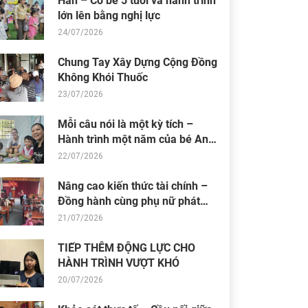
Hân – Cô bé 5 tuổi và hành trình
lớn lên bằng nghị lực
24/07/2026
Chung Tay Xây Dựng Cộng Đồng
Không Khói Thuốc
23/07/2026
Mỗi câu nói là một kỳ tích –
Hành trình một năm của bé An
Nhiên (Bối)
22/07/2026
Nâng cao kiến thức tài chính –
Đồng hành cùng phụ nữ phát
triển sinh kế bền vững
21/07/2026
TIẾP THÊM ĐỘNG LỰC CHO
HÀNH TRÌNH VƯỢT KHÓ
20/07/2026