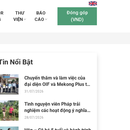
Đóng góp
OR
THƯ
BÁO
G
VIỆN
CÁO
(VND)
Tin Nổi Bật
Chuyến thăm và làm việc của
đại diện OIF và Mekong Plus tại
cộng đồng dự án
31/07/2026
Tình nguyện viên Pháp trải
nghiệm các hoạt động ý nghĩa
tại Trung tâm Thiện Chí
28/07/2026