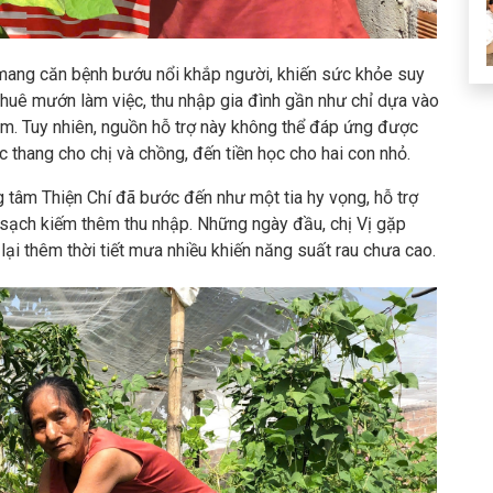
 mang căn bệnh bướu nổi khắp người, khiến sức khỏe suy
 thuê mướn làm việc, thu nhập gia đình gần như chỉ dựa vào
xóm. Tuy nhiên, nguồn hỗ trợ này không thể đáp ứng được
ốc thang cho chị và chồng, đến tiền học cho hai con nhỏ.
g tâm Thiện Chí đã bước đến như một tia hy vọng, hỗ trợ
 sạch kiếm thêm thu nhập. Những ngày đầu, chị Vị gặp
, lại thêm thời tiết mưa nhiều khiến năng suất rau chưa cao.