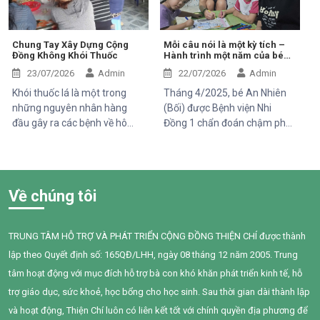
em phải đối mặt với nhiều vấn
đề về sức khỏe, khiến quá
trình phát triển chậm hơn so
Chung Tay Xây Dựng Cộng
Mỗi câu nói là một kỳ tích –
Đồng Không Khói Thuốc
Hành trình một năm của bé
với các bạn cùng trang lứa.
An Nhiên (Bối)
Những điều tưởng như rất
23/07/2026
Admin
22/07/2026
Admin
bình thường đối với một đứa
Khói thuốc lá là một trong
Tháng 4/2025, bé An Nhiên
trẻ lại là những cột mốc đầy
những nguyên nhân hàng
(Bối) được Bệnh viện Nhi
gian nan đối với em.
đầu gây ra các bệnh về hô
Đồng 1 chẩn đoán chậm phát
hấp, tim mạch và ung thư.
triển ngôn ngữ. Khi đến với
Điều đáng lo ngại là không chỉ
Trung tâm Thiện Chí, Bối còn
người hút thuốc bị ảnh hưởng
gặp nhiều khó khăn trong
mà những người xung quanh,
giao tiếp, tương tác và diễn
Về chúng tôi
đặc biệt là trẻ em, phụ nữ
đạt nhu cầu của mình. Sau
mang thai và người cao tuổi,
một năm can thiệp với sự
cũng phải đối mặt với nhiều
đồng hành tận tâm của các
TRUNG TÂM HỖ TRỢ VÀ PHÁT TRIỂN CỘNG ĐỒNG THIỆN CHÍ được thành
nguy cơ sức khỏe do hít phải
cô giáo, sự kiên trì của gia
lập theo Quyết định số: 165QĐ/LHH, ngày 08 tháng 12 năm 2005. Trung
khói thuốc thụ động.
đình và nỗ lực không ngừng
của chính Bối, em đã có
tâm hoạt động với mục đích hỗ trợ bà con khó khăn phát triển kinh tế, hỗ
những bước tiến đầy tự hào.
trợ giáo dục, sức khoẻ, học bổng cho học sinh. Sau thời gian dài thành lập
và hoạt động, Thiện Chí luôn có liên kết tốt với chính quyền địa phương để