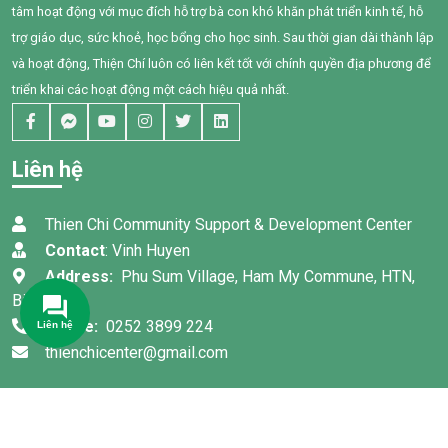
của chính Bối, em đã có
Nam.
tâm hoạt động với mục đích hỗ trợ bà con khó khăn phát triển kinh tế, hỗ
những bước tiến đầy tự hào.
trợ giáo dục, sức khoẻ, học bổng cho học sinh. Sau thời gian dài thành lập
và hoạt động, Thiện Chí luôn có liên kết tốt với chính quyền địa phương để
triển khai các hoạt động một cách hiệu quả nhất.
Liên hệ
Thien Chi Community Support & Development Center
Contact
: Vinh Huyen
Address:
Phu Sum Village, Ham My Commune, HTN,
Binh Thuan
Phone:
0252 3899 224
thienchicenter@gmail.com
© Bản quyền 2022 thuộc về
TRUNG TÂM HỖ TRỢ VÀ PHÁT
TRIỂN CỘNG ĐỒNG THIỆN CHÍ
. Thiết kế bởi:
Thanh Sang