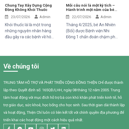
trình phát triển chậm hơn so
Chung Tay Xây Dựng Cộng
Mỗi câu nói là một kỳ tích –
Đồng Không Khói Thuốc
Hành trình một năm của bé
với các bạn cùng trang lứa.
An Nhiên (Bối)
Những điều tưởng như rất
23/07/2026
Admin
22/07/2026
Admin
bình thường đối với một đứa
Khói thuốc lá là một trong
Tháng 4/2025, bé An Nhiên
trẻ lại là những cột mốc đầy
những nguyên nhân hàng
(Bối) được Bệnh viện Nhi
gian nan đối với em.
đầu gây ra các bệnh về hô
Đồng 1 chẩn đoán chậm phát
hấp, tim mạch và ung thư.
triển ngôn ngữ. Khi đến với
Điều đáng lo ngại là không chỉ
Trung tâm Thiện Chí, Bối còn
người hút thuốc bị ảnh hưởng
gặp nhiều khó khăn trong
mà những người xung quanh,
giao tiếp, tương tác và diễn
Về chúng tôi
đặc biệt là trẻ em, phụ nữ
đạt nhu cầu của mình. Sau
mang thai và người cao tuổi,
một năm can thiệp với sự
cũng phải đối mặt với nhiều
đồng hành tận tâm của các
TRUNG TÂM HỖ TRỢ VÀ PHÁT TRIỂN CỘNG ĐỒNG THIỆN CHÍ được thành
nguy cơ sức khỏe do hít phải
cô giáo, sự kiên trì của gia
lập theo Quyết định số: 165QĐ/LHH, ngày 08 tháng 12 năm 2005. Trung
khói thuốc thụ động.
đình và nỗ lực không ngừng
của chính Bối, em đã có
tâm hoạt động với mục đích hỗ trợ bà con khó khăn phát triển kinh tế, hỗ
những bước tiến đầy tự hào.
trợ giáo dục, sức khoẻ, học bổng cho học sinh. Sau thời gian dài thành lập
và hoạt động, Thiện Chí luôn có liên kết tốt với chính quyền địa phương để
triển khai các hoạt động một cách hiệu quả nhất.