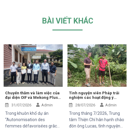
BÀI VIẾT KHÁC
Chuyến thăm và làm việc của
Tình nguyện viên Pháp trải
đại diện OIF và Mekong Plus
nghiệm các hoạt động ý
tại cộng đồng dự án
nghĩa tại Trung tâm Thiện Chí
31/07/2026
Admin
28/07/2026
Admin
Trong khuôn khổ dự án
Trong tháng 7/2026, Trung
“Autonomisation des
tâm Thiện Chí hân hạnh chào
femmes défavorisées grâce
đón ông Lucas, tình nguyện
à l'indépendance
viên đến từ Pháp, tham gia