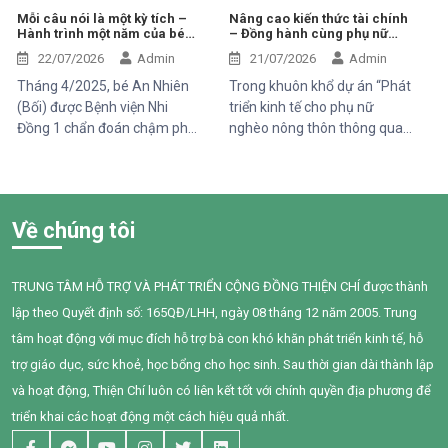
trình phát triển chậm hơn so
khói thuốc thụ động.
Mỗi câu nói là một kỳ tích –
Nâng cao kiến thức tài chính
Hành trình một năm của bé
– Đồng hành cùng phụ nữ
với các bạn cùng trang lứa.
An Nhiên (Bối)
phát triển sinh kế bền vững
Những điều tưởng như rất
22/07/2026
Admin
21/07/2026
Admin
bình thường đối với một đứa
Tháng 4/2025, bé An Nhiên
Trong khuôn khổ dự án “Phát
trẻ lại là những cột mốc đầy
(Bối) được Bệnh viện Nhi
triển kinh tế cho phụ nữ
gian nan đối với em.
Đồng 1 chẩn đoán chậm phát
nghèo nông thôn thông qua
triển ngôn ngữ. Khi đến với
hỗ trợ vốn, đào tạo năng lực
Trung tâm Thiện Chí, Bối còn
và tiếp cận chăm sóc sức
gặp nhiều khó khăn trong
khỏe giai đoạn 2025–2028”
giao tiếp, tương tác và diễn
do Tổ chức Quốc tế Pháp ngữ
Về chúng tôi
đạt nhu cầu của mình. Sau
(OIF) tài trợ, Trung tâm Thiện
một năm can thiệp với sự
Chí đã tổ chức buổi chia sẻ
đồng hành tận tâm của các
kiến thức về quản lý chi tiêu
TRUNG TÂM HỖ TRỢ VÀ PHÁT TRIỂN CỘNG ĐỒNG THIỆN CHÍ được thành
cô giáo, sự kiên trì của gia
trong gia đình cho 95 phụ nữ
lập theo Quyết định số: 165QĐ/LHH, ngày 08 tháng 12 năm 2005. Trung
đình và nỗ lực không ngừng
tại xã Tân Thành,Hàm Thuận
của chính Bối, em đã có
Nam.
tâm hoạt động với mục đích hỗ trợ bà con khó khăn phát triển kinh tế, hỗ
những bước tiến đầy tự hào.
trợ giáo dục, sức khoẻ, học bổng cho học sinh. Sau thời gian dài thành lập
và hoạt động, Thiện Chí luôn có liên kết tốt với chính quyền địa phương để
triển khai các hoạt động một cách hiệu quả nhất.