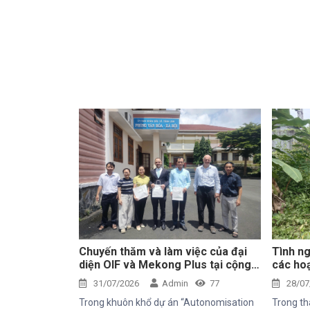
Chuyến thăm và làm việc của đại
Tình ng
diện OIF và Mekong Plus tại cộng
các hoạ
đồng dự án
tâm Th
31/07/2026
Admin
77
28/07
Trong khuôn khổ dự án “Autonomisation
Trong th