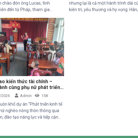
 chào đón ông Lucas, tình
nhưng lại là cả một hành trình dài c
iên đến từ Pháp, tham gia
kiên trì, yêu thương và hy vọng. Hân
hăm và trải nghiệm các hoạt
5 tuổi với nụ cười trong trẻo, đã đến 
 dự án do Mekong Plus tài trợ tại
Trung tâm trong những ngày đầu 
ng.
theo rất nhiều thử thách. Ngay từ kh
đời, em phải đối mặt với nhiều vấn đ
sức khỏe, khiến quá trình phát triể
hơn so với các bạn cùng trang lứa.
điều tưởng như rất bình thường đối 
một đứa trẻ lại là những cột mốc đầ
nan đối với em.
o kiến thức tài chính –
nh cùng phụ nữ phát triển
ế bền vững
/2026
Admin
158
uôn khổ dự án “Phát triển kinh tế
nữ nghèo nông thôn thông qua
n, đào tạo năng lực và tiếp cận
c sức khỏe giai đoạn 2025–2028”
ức Quốc tế Pháp ngữ (OIF) tài trợ,
m Thiện Chí đã tổ chức buổi chia