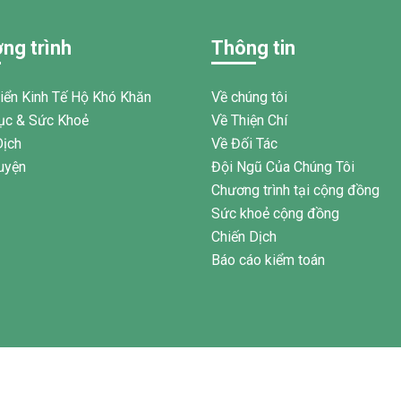
hức về quản lý chi tiêu trong gia
 95 phụ nữ tại xã Tân Thành,Hàm
ng trình
Thông tin
am.
riển Kinh Tế Hộ Khó Khăn
Về chúng tôi
ục & Sức Khoẻ
Về Thiện Chí
Dịch
Về Đối Tác
uyện
Đội Ngũ Của Chúng Tôi
Chương trình tại cộng đồng
Sức khoẻ cộng đồng
Chiến Dịch
Báo cáo kiểm toán