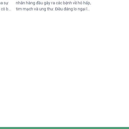
ủa sự
nhân hàng đầu gây ra các bệnh về hô hấp,
, cô bé
tim mạch và ung thư. Điều đáng lo ngại là
với
không chỉ người hút thuốc bị ảnh hưởng
mang
mà những người xung quanh, đặc biệt là
i chào
trẻ em, phụ nữ mang thai và người cao
ề về
tuổi, cũng phải đối mặt với nhiều nguy cơ
n chậm
sức khỏe do hít phải khói thuốc thụ động.
 Những
với
y gian