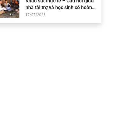
Khảo sát thực tế – Cầu nối giữa
nhà tài trợ và học sinh có hoàn
cảnh khó khăn
17/07/2026