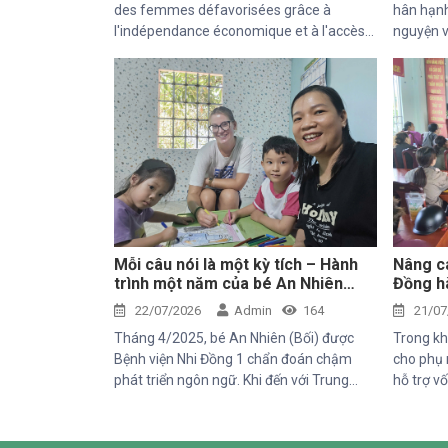
des femmes défavorisées grâce à
hân hạnh
l'indépendance économique et à l'accès
nguyện v
aux soins de santé 2025–2028”, Trung
chuyến t
tâm Thiện Chí vinh dự đón tiếp ông
động của
Kaloyan Kolev, đại diện đơn vị tài trợ
địa phươ
Organisation internationale de la
Francophonie (OIF), và ông Bernard
Kervyn, đại diện Mekong Plus, trong
chuyến công tác tại xã Tánh Linh, Bắc
Ruộng và Hàm Kiệm, tỉnh Lâm Đồng.
Mỗi câu nói là một kỳ tích – Hành
Nâng ca
trình một năm của bé An Nhiên
Đồng hà
(Bối)
sinh k
22/07/2026
Admin
164
21/07
Tháng 4/2025, bé An Nhiên (Bối) được
Trong kh
Bệnh viện Nhi Đồng 1 chẩn đoán chậm
cho phụ 
phát triển ngôn ngữ. Khi đến với Trung
hỗ trợ vố
tâm Thiện Chí, Bối còn gặp nhiều khó khăn
chăm só
trong giao tiếp, tương tác và diễn đạt nhu
do Tổ ch
cầu của mình. Sau một năm can thiệp với
Trung tâ