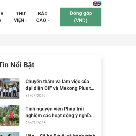
Đóng góp
OR
THƯ
BÁO
G
VIỆN
CÁO
(VND)
Tin Nổi Bật
Chuyến thăm và làm việc của
đại diện OIF và Mekong Plus tại
cộng đồng dự án
31/07/2026
Tình nguyện viên Pháp trải
nghiệm các hoạt động ý nghĩa
tại Trung tâm Thiện Chí
28/07/2026