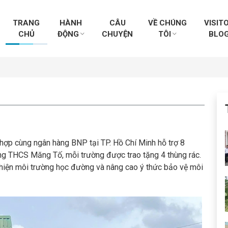
TRANG
HÀNH
CÂU
VỀ CHÚNG
VISIT
CHỦ
ĐỘNG
CHUYỆN
TÔI
BLO
i hợp cùng ngân hàng BNP tại TP. Hồ Chí Minh hỗ trợ 8
ng THCS Măng Tố, mỗi trường được trao tặng 4 thùng rác.
thiện môi trường học đường và nâng cao ý thức bảo vệ môi