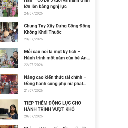
Hân – Cô bé 5 tuổi và hành trình
lớn lên bằng nghị lực
24/07/2026
Chung Tay Xây Dựng Cộng Đồng
Không Khói Thuốc
23/07/2026
Mỗi câu nói là một kỳ tích –
Hành trình một năm của bé An
Nhiên (Bối)
22/07/2026
Nâng cao kiến thức tài chính –
Đồng hành cùng phụ nữ phát
triển sinh kế bền vững
21/07/2026
TIẾP THÊM ĐỘNG LỰC CHO
HÀNH TRÌNH VƯỢT KHÓ
20/07/2026