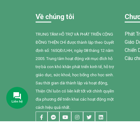
sự đồng hành tận tâm của các cô giáo, sự
sẻ kiến t
kiên trì của gia đình và nỗ lực không
đình cho
Về chúng tôi
Chươ
ngừng của chính Bối, em đã có những
Thuận N
bước tiến đầy tự hào.
Phát T
TRUNG TÂM HỖ TRỢ VÀ PHÁT TRIỂN CỘNG
Giáo D
ĐỒNG THIỆN CHÍ được thành lập theo Quyết
Chiến 
định số: 165QĐ/LHH, ngày 08 tháng 12 năm
Câu ch
2005. Trung tâm hoạt động với mục đích hỗ
trợ bà con khó khăn phát triển kinh tế, hỗ trợ
giáo dục, sức khoẻ, học bổng cho học sinh.
Sau thời gian dài thành lập và hoạt động,
Thiện Chí luôn có liên kết tốt với chính quyền
địa phương để triển khai các hoạt động một
cách hiệu quả nhất.