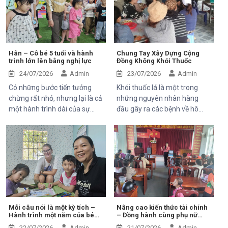
đón tiếp ông Kaloyan Kolev,
phương.
đại diện đơn vị tài trợ
Organisation internationale
de la Francophonie (OIF), và
ông Bernard Kervyn, đại diện
Hân – Cô bé 5 tuổi và hành
Chung Tay Xây Dựng Cộng
trình lớn lên bằng nghị lực
Đồng Không Khói Thuốc
Mekong Plus, trong chuyến
công tác tại xã Tánh Linh, Bắc
24/07/2026
Admin
23/07/2026
Admin
Ruộng và Hàm Kiệm, tỉnh
Có những bước tiến tưởng
Khói thuốc lá là một trong
Lâm Đồng.
chừng rất nhỏ, nhưng lại là cả
những nguyên nhân hàng
một hành trình dài của sự
đầu gây ra các bệnh về hô
kiên trì, yêu thương và hy
hấp, tim mạch và ung thư.
vọng. Hân, cô bé 5 tuổi với nụ
Điều đáng lo ngại là không chỉ
cười trong trẻo, đã đến với
người hút thuốc bị ảnh hưởng
Trung tâm trong những ngày
mà những người xung quanh,
đầu mang theo rất nhiều thử
đặc biệt là trẻ em, phụ nữ
thách. Ngay từ khi chào đời,
mang thai và người cao tuổi,
em phải đối mặt với nhiều vấn
cũng phải đối mặt với nhiều
đề về sức khỏe, khiến quá
nguy cơ sức khỏe do hít phải
trình phát triển chậm hơn so
khói thuốc thụ động.
Mỗi câu nói là một kỳ tích –
Nâng cao kiến thức tài chính
Hành trình một năm của bé
– Đồng hành cùng phụ nữ
với các bạn cùng trang lứa.
An Nhiên (Bối)
phát triển sinh kế bền vững
Những điều tưởng như rất
22/07/2026
Admin
21/07/2026
Admin