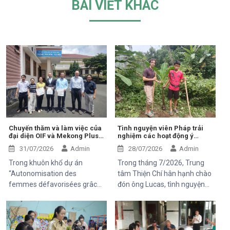
BÀI VIẾT KHÁC
Chuyến thăm và làm việc của
Tình nguyện viên Pháp trải
đại diện OIF và Mekong Plus
nghiệm các hoạt động ý
tại cộng đồng dự án
nghĩa tại Trung tâm Thiện Chí
31/07/2026
Admin
28/07/2026
Admin
Trong khuôn khổ dự án
Trong tháng 7/2026, Trung
“Autonomisation des
tâm Thiện Chí hân hạnh chào
femmes défavorisées grâce
đón ông Lucas, tình nguyện
à l'indépendance
viên đến từ Pháp, tham gia
économique et à l'accès aux
chuyến thăm và trải nghiệm
soins de santé 2025–2028”,
các hoạt động của dự án do
Trung tâm Thiện Chí vinh dự
Mekong Plus tài trợ tại địa