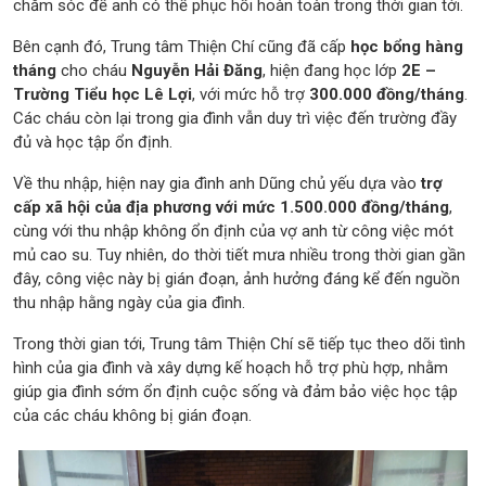
chăm sóc để anh có thể phục hồi hoàn toàn trong thời gian tới.
Bên cạnh đó, Trung tâm Thiện Chí cũng đã cấp
học bổng hàng
tháng
cho cháu
Nguyễn Hải Đăng
, hiện đang học lớp
2E –
Trường Tiểu học Lê Lợi
, với mức hỗ trợ
300.000 đồng/tháng
.
Các cháu còn lại trong gia đình vẫn duy trì việc đến trường đầy
đủ và học tập ổn định.
Về thu nhập, hiện nay gia đình anh Dũng chủ yếu dựa vào
trợ
cấp xã hội của địa phương với mức 1.500.000 đồng/tháng
,
cùng với thu nhập không ổn định của vợ anh từ công việc mót
mủ cao su. Tuy nhiên, do thời tiết mưa nhiều trong thời gian gần
đây, công việc này bị gián đoạn, ảnh hưởng đáng kể đến nguồn
thu nhập hằng ngày của gia đình.
Trong thời gian tới, Trung tâm Thiện Chí sẽ tiếp tục theo dõi tình
hình của gia đình và xây dựng kế hoạch hỗ trợ phù hợp, nhằm
giúp gia đình sớm ổn định cuộc sống và đảm bảo việc học tập
của các cháu không bị gián đoạn.