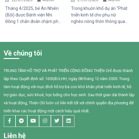
bình thường đối với một đứa
Tháng 4/2025, bé An Nhiên
Trong khuôn khổ dự án “Phát
trẻ lại là những cột mốc đầy
(Bối) được Bệnh viện Nhi
triển kinh tế cho phụ nữ
gian nan đối với em.
Đồng 1 chẩn đoán chậm phát
nghèo nông thôn thông qua
triển ngôn ngữ. Khi đến với
hỗ trợ vốn, đào tạo năng lực
Trung tâm Thiện Chí, Bối còn
và tiếp cận chăm sóc sức
gặp nhiều khó khăn trong
khỏe giai đoạn 2025–2028”
giao tiếp, tương tác và diễn
do Tổ chức Quốc tế Pháp ngữ
Về chúng tôi
đạt nhu cầu của mình. Sau
(OIF) tài trợ, Trung tâm Thiện
một năm can thiệp với sự
Chí đã tổ chức buổi chia sẻ
đồng hành tận tâm của các
kiến thức về quản lý chi tiêu
TRUNG TÂM HỖ TRỢ VÀ PHÁT TRIỂN CỘNG ĐỒNG THIỆN CHÍ được thành
cô giáo, sự kiên trì của gia
trong gia đình cho 95 phụ nữ
lập theo Quyết định số: 165QĐ/LHH, ngày 08 tháng 12 năm 2005. Trung
đình và nỗ lực không ngừng
tại xã Tân Thành,Hàm Thuận
của chính Bối, em đã có
Nam.
tâm hoạt động với mục đích hỗ trợ bà con khó khăn phát triển kinh tế, hỗ
những bước tiến đầy tự hào.
trợ giáo dục, sức khoẻ, học bổng cho học sinh. Sau thời gian dài thành lập
và hoạt động, Thiện Chí luôn có liên kết tốt với chính quyền địa phương để
triển khai các hoạt động một cách hiệu quả nhất.
Liên hệ