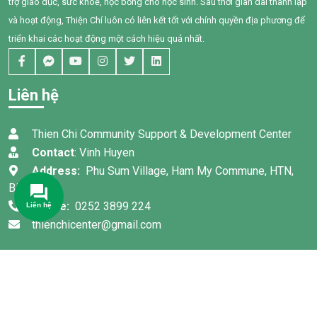
trợ giáo dục, sức khoẻ, học bổng cho học sinh. Sau thời gian dài thành lập
và hoạt động, Thiện Chí luôn có liên kết tốt với chính quyền địa phương để
triển khai các hoạt động một cách hiệu quả nhất.
Liên hệ
Thien Chi Community Support & Development Center
Contact
: Vinh Huyen
Address:
Phu Sum Village, Ham My Commune, HTN,
Binh Thuan
Phone:
0252 3899 224
thienchicenter@gmail.com
© Bản quyền 2022 thuộc về
TRUNG TÂM HỖ TRỢ VÀ PHÁT
TRIỂN CỘNG ĐỒNG THIỆN CHÍ
. Thiết kế bởi:
Thanh Sang
Mos