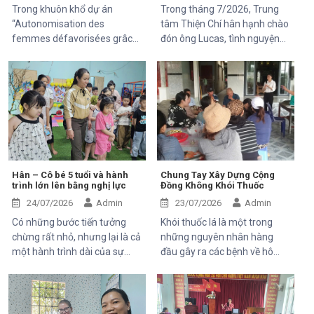
Trong khuôn khổ dự án
Trong tháng 7/2026, Trung
“Autonomisation des
tâm Thiện Chí hân hạnh chào
femmes défavorisées grâce
đón ông Lucas, tình nguyện
à l'indépendance
viên đến từ Pháp, tham gia
économique et à l'accès aux
chuyến thăm và trải nghiệm
soins de santé 2025–2028”,
các hoạt động của dự án do
Trung tâm Thiện Chí vinh dự
Mekong Plus tài trợ tại địa
đón tiếp ông Kaloyan Kolev,
phương.
đại diện đơn vị tài trợ
Organisation internationale
de la Francophonie (OIF), và
ông Bernard Kervyn, đại diện
Hân – Cô bé 5 tuổi và hành
Chung Tay Xây Dựng Cộng
trình lớn lên bằng nghị lực
Đồng Không Khói Thuốc
Mekong Plus, trong chuyến
công tác tại xã Tánh Linh, Bắc
24/07/2026
Admin
23/07/2026
Admin
Ruộng và Hàm Kiệm, tỉnh
Có những bước tiến tưởng
Khói thuốc lá là một trong
Lâm Đồng.
chừng rất nhỏ, nhưng lại là cả
những nguyên nhân hàng
một hành trình dài của sự
đầu gây ra các bệnh về hô
kiên trì, yêu thương và hy
hấp, tim mạch và ung thư.
vọng. Hân, cô bé 5 tuổi với nụ
Điều đáng lo ngại là không chỉ
cười trong trẻo, đã đến với
người hút thuốc bị ảnh hưởng
Trung tâm trong những ngày
mà những người xung quanh,