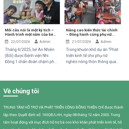
đầu mang theo rất nhiều thử
đặc biệt là trẻ em, phụ nữ
thách. Ngay từ khi chào đời,
mang thai và người cao tuổi,
em phải đối mặt với nhiều vấn
cũng phải đối mặt với nhiều
đề về sức khỏe, khiến quá
nguy cơ sức khỏe do hít phải
trình phát triển chậm hơn so
khói thuốc thụ động.
Mỗi câu nói là một kỳ tích –
Nâng cao kiến thức tài chính
Hành trình một năm của bé
– Đồng hành cùng phụ nữ
với các bạn cùng trang lứa.
An Nhiên (Bối)
phát triển sinh kế bền vững
Những điều tưởng như rất
22/07/2026
Admin
21/07/2026
Admin
bình thường đối với một đứa
Tháng 4/2025, bé An Nhiên
Trong khuôn khổ dự án “Phát
trẻ lại là những cột mốc đầy
(Bối) được Bệnh viện Nhi
triển kinh tế cho phụ nữ
gian nan đối với em.
Đồng 1 chẩn đoán chậm phát
nghèo nông thôn thông qua
triển ngôn ngữ. Khi đến với
hỗ trợ vốn, đào tạo năng lực
Trung tâm Thiện Chí, Bối còn
và tiếp cận chăm sóc sức
gặp nhiều khó khăn trong
khỏe giai đoạn 2025–2028”
giao tiếp, tương tác và diễn
do Tổ chức Quốc tế Pháp ngữ
Về chúng tôi
đạt nhu cầu của mình. Sau
(OIF) tài trợ, Trung tâm Thiện
một năm can thiệp với sự
Chí đã tổ chức buổi chia sẻ
đồng hành tận tâm của các
kiến thức về quản lý chi tiêu
TRUNG TÂM HỖ TRỢ VÀ PHÁT TRIỂN CỘNG ĐỒNG THIỆN CHÍ được thành
cô giáo, sự kiên trì của gia
trong gia đình cho 95 phụ nữ
lập theo Quyết định số: 165QĐ/LHH, ngày 08 tháng 12 năm 2005. Trung
đình và nỗ lực không ngừng
tại xã Tân Thành,Hàm Thuận
của chính Bối, em đã có
Nam.
tâm hoạt động với mục đích hỗ trợ bà con khó khăn phát triển kinh tế, hỗ
những bước tiến đầy tự hào.