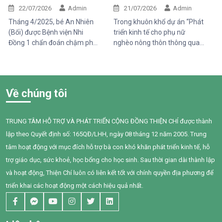
An Nhiên (Bối)
phát triển sinh kế bền vững
Những điều tưởng như rất
22/07/2026
Admin
21/07/2026
Admin
bình thường đối với một đứa
Tháng 4/2025, bé An Nhiên
Trong khuôn khổ dự án “Phát
trẻ lại là những cột mốc đầy
(Bối) được Bệnh viện Nhi
triển kinh tế cho phụ nữ
gian nan đối với em.
Đồng 1 chẩn đoán chậm phát
nghèo nông thôn thông qua
triển ngôn ngữ. Khi đến với
hỗ trợ vốn, đào tạo năng lực
Trung tâm Thiện Chí, Bối còn
và tiếp cận chăm sóc sức
gặp nhiều khó khăn trong
khỏe giai đoạn 2025–2028”
giao tiếp, tương tác và diễn
do Tổ chức Quốc tế Pháp ngữ
Về chúng tôi
đạt nhu cầu của mình. Sau
(OIF) tài trợ, Trung tâm Thiện
một năm can thiệp với sự
Chí đã tổ chức buổi chia sẻ
đồng hành tận tâm của các
kiến thức về quản lý chi tiêu
TRUNG TÂM HỖ TRỢ VÀ PHÁT TRIỂN CỘNG ĐỒNG THIỆN CHÍ được thành
cô giáo, sự kiên trì của gia
trong gia đình cho 95 phụ nữ
lập theo Quyết định số: 165QĐ/LHH, ngày 08 tháng 12 năm 2005. Trung
đình và nỗ lực không ngừng
tại xã Tân Thành,Hàm Thuận
của chính Bối, em đã có
Nam.
tâm hoạt động với mục đích hỗ trợ bà con khó khăn phát triển kinh tế, hỗ
những bước tiến đầy tự hào.
trợ giáo dục, sức khoẻ, học bổng cho học sinh. Sau thời gian dài thành lập
và hoạt động, Thiện Chí luôn có liên kết tốt với chính quyền địa phương để
triển khai các hoạt động một cách hiệu quả nhất.