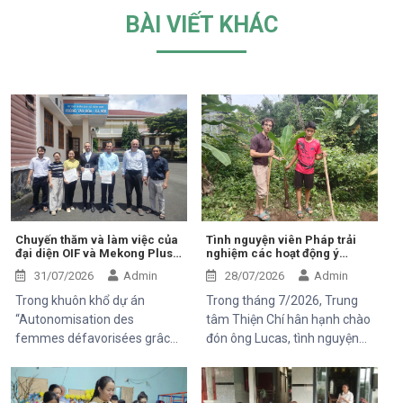
BÀI VIẾT KHÁC
Chuyến thăm và làm việc của
Tình nguyện viên Pháp trải
đại diện OIF và Mekong Plus
nghiệm các hoạt động ý
tại cộng đồng dự án
nghĩa tại Trung tâm Thiện Chí
31/07/2026
Admin
28/07/2026
Admin
Trong khuôn khổ dự án
Trong tháng 7/2026, Trung
“Autonomisation des
tâm Thiện Chí hân hạnh chào
femmes défavorisées grâce
đón ông Lucas, tình nguyện
à l'indépendance
viên đến từ Pháp, tham gia
économique et à l'accès aux
chuyến thăm và trải nghiệm
soins de santé 2025–2028”,
các hoạt động của dự án do