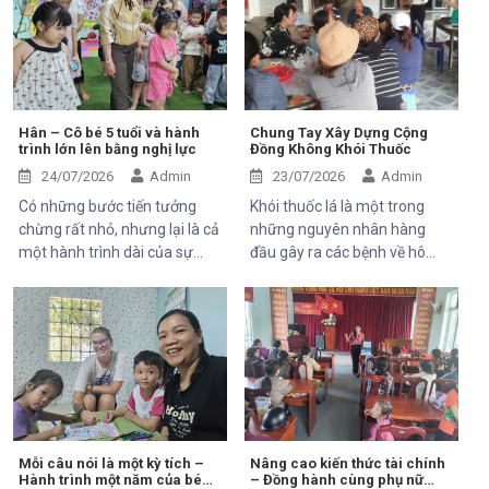
Trung tâm Thiện Chí vinh dự
Mekong Plus tài trợ tại địa
đón tiếp ông Kaloyan Kolev,
phương.
đại diện đơn vị tài trợ
Organisation internationale
de la Francophonie (OIF), và
ông Bernard Kervyn, đại diện
Hân – Cô bé 5 tuổi và hành
Chung Tay Xây Dựng Cộng
trình lớn lên bằng nghị lực
Đồng Không Khói Thuốc
Mekong Plus, trong chuyến
công tác tại xã Tánh Linh, Bắc
24/07/2026
Admin
23/07/2026
Admin
Ruộng và Hàm Kiệm, tỉnh
Có những bước tiến tưởng
Khói thuốc lá là một trong
Lâm Đồng.
chừng rất nhỏ, nhưng lại là cả
những nguyên nhân hàng
một hành trình dài của sự
đầu gây ra các bệnh về hô
kiên trì, yêu thương và hy
hấp, tim mạch và ung thư.
vọng. Hân, cô bé 5 tuổi với nụ
Điều đáng lo ngại là không chỉ
cười trong trẻo, đã đến với
người hút thuốc bị ảnh hưởng
Trung tâm trong những ngày
mà những người xung quanh,
đầu mang theo rất nhiều thử
đặc biệt là trẻ em, phụ nữ
thách. Ngay từ khi chào đời,
mang thai và người cao tuổi,
em phải đối mặt với nhiều vấn
cũng phải đối mặt với nhiều
đề về sức khỏe, khiến quá
nguy cơ sức khỏe do hít phải
trình phát triển chậm hơn so
khói thuốc thụ động.
Mỗi câu nói là một kỳ tích –
Nâng cao kiến thức tài chính
Hành trình một năm của bé
– Đồng hành cùng phụ nữ
với các bạn cùng trang lứa.