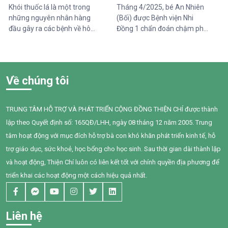
bình thường đối với một đứa
Khói thuốc lá là một trong
Tháng 4/2025, bé An Nhiên
trẻ lại là những cột mốc đầy
những nguyên nhân hàng
(Bối) được Bệnh viện Nhi
gian nan đối với em.
đầu gây ra các bệnh về hô
Đồng 1 chẩn đoán chậm phát
hấp, tim mạch và ung thư.
triển ngôn ngữ. Khi đến với
Điều đáng lo ngại là không chỉ
Trung tâm Thiện Chí, Bối còn
người hút thuốc bị ảnh hưởng
gặp nhiều khó khăn trong
mà những người xung quanh,
giao tiếp, tương tác và diễn
Về chúng tôi
đặc biệt là trẻ em, phụ nữ
đạt nhu cầu của mình. Sau
mang thai và người cao tuổi,
một năm can thiệp với sự
cũng phải đối mặt với nhiều
đồng hành tận tâm của các
TRUNG TÂM HỖ TRỢ VÀ PHÁT TRIỂN CỘNG ĐỒNG THIỆN CHÍ được thành
nguy cơ sức khỏe do hít phải
cô giáo, sự kiên trì của gia
lập theo Quyết định số: 165QĐ/LHH, ngày 08 tháng 12 năm 2005. Trung
khói thuốc thụ động.
đình và nỗ lực không ngừng
của chính Bối, em đã có
tâm hoạt động với mục đích hỗ trợ bà con khó khăn phát triển kinh tế, hỗ
những bước tiến đầy tự hào.
trợ giáo dục, sức khoẻ, học bổng cho học sinh. Sau thời gian dài thành lập
và hoạt động, Thiện Chí luôn có liên kết tốt với chính quyền địa phương để
triển khai các hoạt động một cách hiệu quả nhất.
Liên hệ