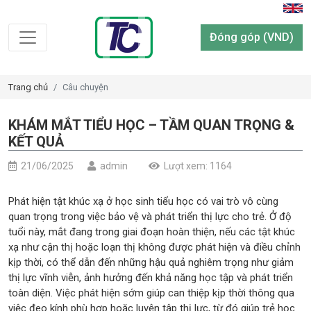
Đóng góp (VND)
Trang chủ
Câu chuyện
KHÁM MẮT TIỂU HỌC – TẦM QUAN TRỌNG &
KẾT QUẢ
21/06/2025
admin
Lượt xem: 1164
Phát hiện tật khúc xạ ở học sinh tiểu học có vai trò vô cùng
quan trọng trong việc bảo vệ và phát triển thị lực cho trẻ. Ở độ
tuổi này, mắt đang trong giai đoạn hoàn thiện, nếu các tật khúc
xạ như cận thị hoặc loạn thị không được phát hiện và điều chỉnh
kịp thời, có thể dẫn đến những hậu quả nghiêm trọng như giảm
thị lực vĩnh viễn, ảnh hưởng đến khả năng học tập và phát triển
toàn diện. Việc phát hiện sớm giúp can thiệp kịp thời thông qua
việc đeo kính phù hợp hoặc luyện tập thị lực, từ đó giúp trẻ học