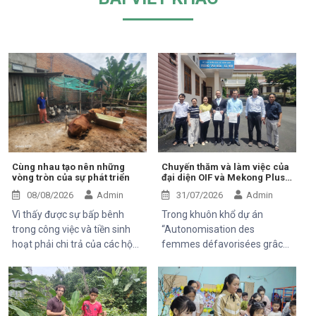
Cùng nhau tạo nên những
Chuyến thăm và làm việc của
vòng tròn của sự phát triển
đại diện OIF và Mekong Plus
tại cộng đồng dự án
08/08/2026
Admin
31/07/2026
Admin
Vì thấy được sự bấp bênh
Trong khuôn khổ dự án
trong công việc và tiền sinh
“Autonomisation des
hoạt phải chi trả của các hộ
femmes défavorisées grâce
khó khăn trung tâm Hỗ Trợ và
à l'indépendance
Phát Triển cộng đồng Thiện
économique et à l'accès aux
chí đã và đang luôn luôn tìm
soins de santé 2025–2028”,
kiếm và thử các mô hình mới,
Trung tâm Thiện Chí vinh dự