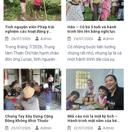
thuận tiện, bền vững để có thể
đón tiếp ông Kaloyan Kolev,
giúp được 1 phần nào đó cho
đại diện đơn vị tài trợ
mọi người.
Organisation internationale
de la Francophonie (OIF), và
ông Bernard Kervyn, đại diện
Tình nguyện viên Pháp trải
Hân – Cô bé 5 tuổi và hành
nghiệm các hoạt động ý
trình lớn lên bằng nghị lực
Mekong Plus, trong chuyến
nghĩa tại Trung tâm Thiện Chí
công tác tại xã Tánh Linh, Bắc
28/07/2026
Admin
24/07/2026
Admin
Ruộng và Hàm Kiệm, tỉnh
Trong tháng 7/2026, Trung
Có những bước tiến tưởng
Lâm Đồng.
tâm Thiện Chí hân hạnh chào
chừng rất nhỏ, nhưng lại là cả
đón ông Lucas, tình nguyện
một hành trình dài của sự
viên đến từ Pháp, tham gia
kiên trì, yêu thương và hy
chuyến thăm và trải nghiệm
vọng. Hân, cô bé 5 tuổi với nụ
các hoạt động của dự án do
cười trong trẻo, đã đến với
Mekong Plus tài trợ tại địa
Trung tâm trong những ngày
phương.
đầu mang theo rất nhiều thử
thách. Ngay từ khi chào đời,
em phải đối mặt với nhiều vấn
đề về sức khỏe, khiến quá
trình phát triển chậm hơn so
Chung Tay Xây Dựng Cộng
Mỗi câu nói là một kỳ tích –
Đồng Không Khói Thuốc
Hành trình một năm của bé
với các bạn cùng trang lứa.
An Nhiên (Bối)
Những điều tưởng như rất
23/07/2026
Admin
22/07/2026
Admin