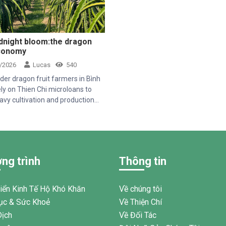
dnight bloom:the dragon
economy
/2026
Lucas
540
der dragon fruit farmers in Bình
ly on Thien Chi microloans to
avy cultivation and production
alancing a rigid monthly
nt against extreme market
y driven by shifting Chinese export
s
ng trình
Thông tin
riển Kinh Tế Hộ Khó Khăn
Về chúng tôi
ục & Sức Khoẻ
Về Thiện Chí
Dịch
Về Đối Tác