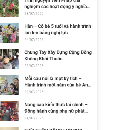
Tình nguyện viên Pháp trải
nghiệm các hoạt động ý nghĩa
tại Trung tâm Thiện Chí
28/07/2026
Hân – Cô bé 5 tuổi và hành trình
lớn lên bằng nghị lực
24/07/2026
Chung Tay Xây Dựng Cộng Đồng
Không Khói Thuốc
23/07/2026
Mỗi câu nói là một kỳ tích –
Hành trình một năm của bé An
Nhiên (Bối)
22/07/2026
Nâng cao kiến thức tài chính –
Đồng hành cùng phụ nữ phát
triển sinh kế bền vững
21/07/2026