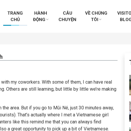
TRANG
HÀNH
CÂU
VỀ CHÚNG
VISIT
CHỦ
ĐỘNG
CHUYỆN
TÔI
BLO
h
h with my coworkers. With some of them, I can have real
 Others are still learning, but little by little we’re making
n the area. But if you go to Mũi Né, just 30 minutes away,
ourists). That’s actually where I met a Vietnamese girl
ters like this remind me that you can always find
lso a great opportunity to pick up a bit of Vietnamese.