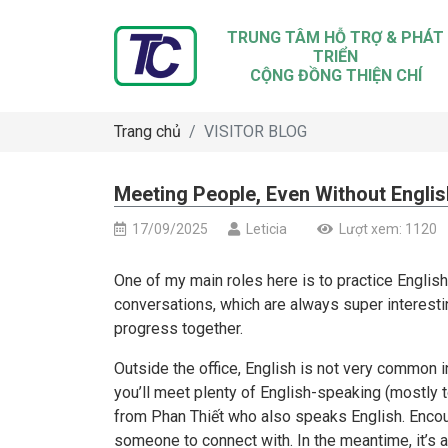
TRUNG TÂM HỖ TRỢ & PHÁT
TRIỂN
CỘNG ĐỒNG THIỆN CHÍ
Trang chủ
VISITOR BLOG
Meeting People, Even Without Englis
17/09/2025
Leticia
Lượt xem: 1120
One of my main roles here is to practice Englis
conversations, which are always super interesting.
progress together.
Outside the office, English is not very common i
you’ll meet plenty of English-speaking (mostly t
from Phan Thiết who also speaks English. Encoun
someone to connect with. In the meantime, it’s a