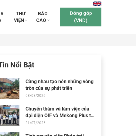
Đóng góp
OR
THƯ
BÁO
G
VIỆN
CÁO
(VND)
Tin Nổi Bật
Cùng nhau tạo nên những vòng
tròn của sự phát triển
08/08/2026
Chuyến thăm và làm việc của
đại diện OIF và Mekong Plus tại
cộng đồng dự án
31/07/2026