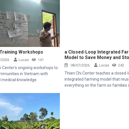
 Training Workshops
a Closed-Loop Integrated Fa
Model to Save Money and St
/2026
Lucas
141
Farm Waste
08/07/2026
Lucas
242
i Center's ongoing workshops to
Thien Chi Center teaches a closed-
mmunities in Vietnam with
integrated farming model that reu
l medical knowledge.
everything on the farm so families 
have to buy expensive commercial 
or fertilizers.