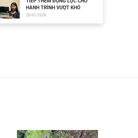
TIẾP THÊM ĐỘNG LỰC CHO
HÀNH TRÌNH VƯỢT KHÓ
20/07/2026