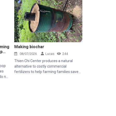
rming
Making biochar
op
08/07/2026
Lucas
244
Thien Chi Center produces a natural
loop
alternative to costly commercial
ses
fertilizers to help farming families save
do not
money
feed