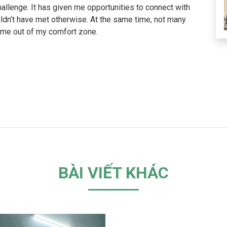
challenge. It has given me opportunities to connect with
ldn’t have met otherwise. At the same time, not many
s me out of my comfort zone.
BÀI VIẾT KHÁC