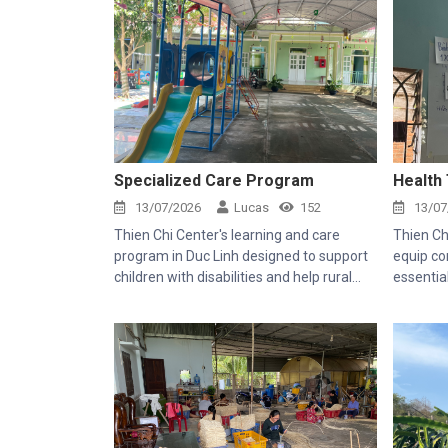
Specialized Care Program
Health
13/07/2026
Lucas
152
13/07
Thien Chi Center's learning and care
Thien Ch
program in Duc Linh designed to support
equip co
children with disabilities and help rural
essentia
families.