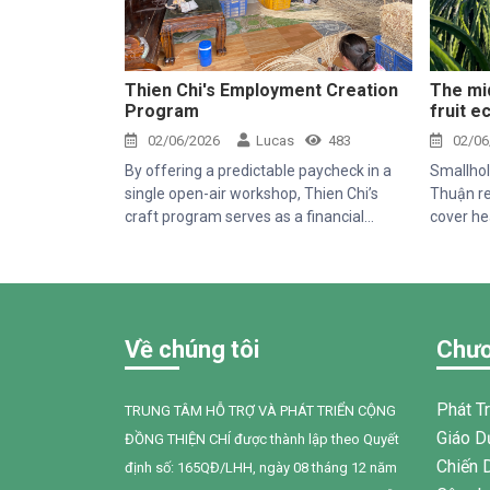
Thien Chi's Employment Creation
The mi
Program
fruit 
02/06/2026
Lucas
483
02/06
By offering a predictable paycheck in a
Smallhol
single open-air workshop, Thien Chi’s
Thuận re
craft program serves as a financial
cover he
anchor for families struggling against the
costs, b
volatile swings of the local dragon fruit
repayme
market.
volatilit
demand
Về chúng tôi
Chươ
Phát T
TRUNG TÂM HỖ TRỢ VÀ PHÁT TRIỂN CỘNG
Giáo D
ĐỒNG THIỆN CHÍ được thành lập theo Quyết
Chiến 
định số: 165QĐ/LHH, ngày 08 tháng 12 năm