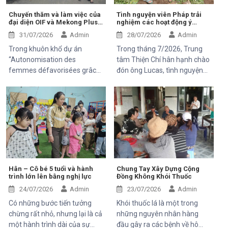
Chuyến thăm và làm việc của
Tình nguyện viên Pháp trải
đại diện OIF và Mekong Plus
nghiệm các hoạt động ý
tại cộng đồng dự án
nghĩa tại Trung tâm Thiện Chí
31/07/2026
Admin
28/07/2026
Admin
Trong khuôn khổ dự án
Trong tháng 7/2026, Trung
“Autonomisation des
tâm Thiện Chí hân hạnh chào
femmes défavorisées grâce
đón ông Lucas, tình nguyện
à l'indépendance
viên đến từ Pháp, tham gia
économique et à l'accès aux
chuyến thăm và trải nghiệm
soins de santé 2025–2028”,
các hoạt động của dự án do
Trung tâm Thiện Chí vinh dự
Mekong Plus tài trợ tại địa
đón tiếp ông Kaloyan Kolev,
phương.
đại diện đơn vị tài trợ
Organisation internationale
de la Francophonie (OIF), và
ông Bernard Kervyn, đại diện
Hân – Cô bé 5 tuổi và hành
Chung Tay Xây Dựng Cộng
trình lớn lên bằng nghị lực
Đồng Không Khói Thuốc
Mekong Plus, trong chuyến
công tác tại xã Tánh Linh, Bắc
24/07/2026
Admin
23/07/2026
Admin
Ruộng và Hàm Kiệm, tỉnh
Có những bước tiến tưởng
Khói thuốc lá là một trong
Lâm Đồng.
chừng rất nhỏ, nhưng lại là cả
những nguyên nhân hàng
một hành trình dài của sự
đầu gây ra các bệnh về hô