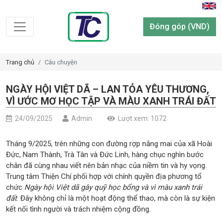
Đóng góp (VND)
Trang chủ
Câu chuyện
NGÀY HỘI VIỆT DÃ – LAN TỎA YÊU THƯƠNG,
VÌ ƯỚC MƠ HỌC TẬP VÀ MÀU XANH TRÁI ĐẤT
24/09/2025
Admin
Lượt xem: 1072
Tháng 9/2025, trên những con đường rợp nắng mai của xã Hoài
Đức, Nam Thành, Trà Tân và Đức Linh, hàng chục nghìn bước
chân đã cùng nhau viết nên bản nhạc của niềm tin và hy vọng.
Trung tâm Thiện Chí phối hợp với chính quyền địa phương tổ
chức
Ngày hội Việt dã gây quỹ học bổng và vì màu xanh trái
đất
. Đây không chỉ là một hoạt động thể thao, mà còn là sự kiện
kết nối tình người và trách nhiệm cộng đồng.