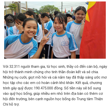
Với 32.311 người tham gia, từ học sinh, thầy cô đến cán bộ, ngày
hội trở thành minh chứng cho tinh thần đoàn kết và sẻ chia.
Những nụ cười, giọt mồ hôi và cái nắm tay đã thắp sáng ước mơ
học tập cho các em có hoàn cảnh khó khăn. Kết quả, chương
trình gây quỹ được 190.475.000 đồng. Số tiền này sẽ bổ sung
vào quỹ học bổng, giúp nhiều em nhỏ trên địa bàn có thêm cơ
hội đến trường, bên cạnh nguồn học bổng do Trung tâm Thiện
Chí hỗ trợ.