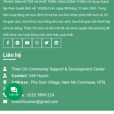
TRUNG TÂM HỖ TRỢ VÀ PHÁT TRIỂN CỘNG ĐỒNG THIỆN CHÍ được thành
cô giáo, sự kiên trì của gia
trong gia đình cho 95 phụ nữ
lập theo Quyết định số: 165QĐ/LHH, ngày 08 tháng 12 năm 2005. Trung
đình và nỗ lực không ngừng
tại xã Tân Thành,Hàm Thuận
của chính Bối, em đã có
Nam.
tâm hoạt động với mục đích hỗ trợ bà con khó khăn phát triển kinh tế, hỗ
những bước tiến đầy tự hào.
trợ giáo dục, sức khoẻ, học bổng cho học sinh. Sau thời gian dài thành lập
và hoạt động, Thiện Chí luôn có liên kết tốt với chính quyền địa phương để
triển khai các hoạt động một cách hiệu quả nhất.
Liên hệ
Thien Chi Community Support & Development Center
Contact
: Vinh Huyen
Address:
Phu Sum Village, Ham My Commune, HTN,
Binh Thuan
Phone:
0252 3899 224
thienchicenter@gmail.com