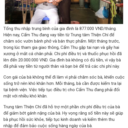
Tổng thu nhập trung bình của gia đình là 877.000 VND/tháng.
Hiện nay, Cẩm Thu đang vay tiền từ Trung tâm Thiện Chí để
chăm sóc vườn bánh phở và bán thực phẩm. Một tháng trước,
trong lúc tham gia giao thông, Cẩm Thu gặp tai nạn và gãy hai
xương ở mắt cá chân phải. Chi phí điều trị và thuốc phục hồi đã
lên đến 20.000.000 VND. Gia đình bà không có đủ tiền, vì vậy bà
đã phải vay tiền từ người thân và bạn bè để trả các chi phí này.
Con gái của bà không thể đi làm vì phải chăm sóc bà, khiến cuộc
sống trở nên khó khăn hơn. Mỗi tháng, bà cần được kiểm tra lại
tại bệnh viện. Việc tiếp tục điều trị cho Cẩm Thu đang phải đối
mặt với nhiều khó khăn.
Trung tâm Thiện Chí đã hỗ trợ một phần chi phí điều trị của bà
để giảm bớt gánh nặng của bà. Hy vọng rằng số tiền này sẽ giúp
bà phục hồi sức khỏe, tiếp tục kinh doanh và kiếm thêm thu
nhập để đảm bảo cuộc sống hàng ngày của bà.