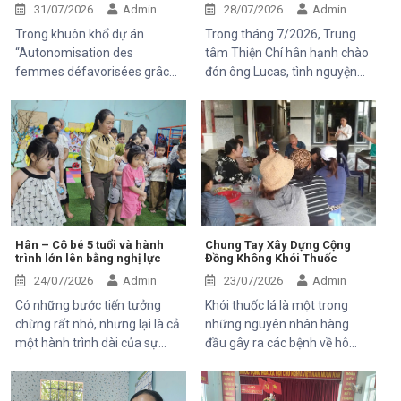
tại cộng đồng dự án
nghĩa tại Trung tâm Thiện Chí
31/07/2026
Admin
28/07/2026
Admin
Trong khuôn khổ dự án
Trong tháng 7/2026, Trung
“Autonomisation des
tâm Thiện Chí hân hạnh chào
femmes défavorisées grâce
đón ông Lucas, tình nguyện
à l'indépendance
viên đến từ Pháp, tham gia
économique et à l'accès aux
chuyến thăm và trải nghiệm
soins de santé 2025–2028”,
các hoạt động của dự án do
Trung tâm Thiện Chí vinh dự
Mekong Plus tài trợ tại địa
đón tiếp ông Kaloyan Kolev,
phương.
đại diện đơn vị tài trợ
Organisation internationale
de la Francophonie (OIF), và
ông Bernard Kervyn, đại diện
Hân – Cô bé 5 tuổi và hành
Chung Tay Xây Dựng Cộng
trình lớn lên bằng nghị lực
Đồng Không Khói Thuốc
Mekong Plus, trong chuyến
công tác tại xã Tánh Linh, Bắc
24/07/2026
Admin
23/07/2026
Admin
Ruộng và Hàm Kiệm, tỉnh
Có những bước tiến tưởng
Khói thuốc lá là một trong
Lâm Đồng.
chừng rất nhỏ, nhưng lại là cả
những nguyên nhân hàng
một hành trình dài của sự
đầu gây ra các bệnh về hô
kiên trì, yêu thương và hy
hấp, tim mạch và ung thư.
vọng. Hân, cô bé 5 tuổi với nụ
Điều đáng lo ngại là không chỉ
cười trong trẻo, đã đến với
người hút thuốc bị ảnh hưởng