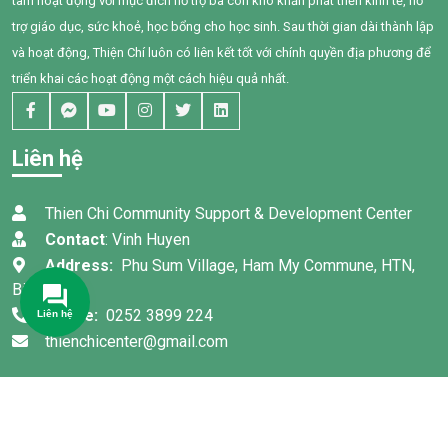
của chính Bối, em đã có
Nam.
tâm hoạt động với mục đích hỗ trợ bà con khó khăn phát triển kinh tế, hỗ
những bước tiến đầy tự hào.
trợ giáo dục, sức khoẻ, học bổng cho học sinh. Sau thời gian dài thành lập
và hoạt động, Thiện Chí luôn có liên kết tốt với chính quyền địa phương để
triển khai các hoạt động một cách hiệu quả nhất.
Liên hệ
Thien Chi Community Support & Development Center
Contact
: Vinh Huyen
Address:
Phu Sum Village, Ham My Commune, HTN,
Binh Thuan
Phone:
0252 3899 224
Liên hệ
thienchicenter@gmail.com
© Bản quyền 2022 thuộc về
TRUNG TÂM HỖ TRỢ VÀ PHÁT
TRIỂN CỘNG ĐỒNG THIỆN CHÍ
. Thiết kế bởi:
Thanh Sang