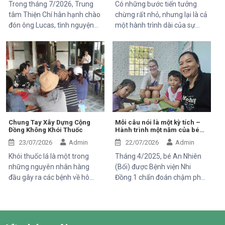
Trong tháng 7/2026, Trung
Có những bước tiến tưởng
Lâm Đồng.
tâm Thiện Chí hân hạnh chào
chừng rất nhỏ, nhưng lại là cả
đón ông Lucas, tình nguyện
một hành trình dài của sự
viên đến từ Pháp, tham gia
kiên trì, yêu thương và hy
chuyến thăm và trải nghiệm
vọng. Hân, cô bé 5 tuổi với nụ
các hoạt động của dự án do
cười trong trẻo, đã đến với
Mekong Plus tài trợ tại địa
Trung tâm trong những ngày
phương.
đầu mang theo rất nhiều thử
thách. Ngay từ khi chào đời,
em phải đối mặt với nhiều vấn
đề về sức khỏe, khiến quá
trình phát triển chậm hơn so
Chung Tay Xây Dựng Cộng
Mỗi câu nói là một kỳ tích –
Đồng Không Khói Thuốc
Hành trình một năm của bé
với các bạn cùng trang lứa.
An Nhiên (Bối)
Những điều tưởng như rất
23/07/2026
Admin
22/07/2026
Admin
bình thường đối với một đứa
Khói thuốc lá là một trong
Tháng 4/2025, bé An Nhiên
trẻ lại là những cột mốc đầy
những nguyên nhân hàng
(Bối) được Bệnh viện Nhi
gian nan đối với em.
đầu gây ra các bệnh về hô
Đồng 1 chẩn đoán chậm phát
hấp, tim mạch và ung thư.
triển ngôn ngữ. Khi đến với
Điều đáng lo ngại là không chỉ
Trung tâm Thiện Chí, Bối còn
người hút thuốc bị ảnh hưởng
gặp nhiều khó khăn trong
mà những người xung quanh,
giao tiếp, tương tác và diễn