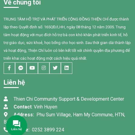
Về chúng tôi
đặc biệt là trẻ em, phụ nữ
đạt nhu cầu của mình. Sau
mang thai và người cao tuổi,
một năm can thiệp với sự
cũng phải đối mặt với nhiều
đồng hành tận tâm của các
TRUNG TÂM HỖ TRỢ VÀ PHÁT TRIỂN CỘNG ĐỒNG THIỆN CHÍ được thành
nguy cơ sức khỏe do hít phải
cô giáo, sự kiên trì của gia
lập theo Quyết định số: 165QĐ/LHH, ngày 08 tháng 12 năm 2005. Trung
khói thuốc thụ động.
đình và nỗ lực không ngừng
của chính Bối, em đã có
tâm hoạt động với mục đích hỗ trợ bà con khó khăn phát triển kinh tế, hỗ
những bước tiến đầy tự hào.
trợ giáo dục, sức khoẻ, học bổng cho học sinh. Sau thời gian dài thành lập
và hoạt động, Thiện Chí luôn có liên kết tốt với chính quyền địa phương để
triển khai các hoạt động một cách hiệu quả nhất.
Liên hệ
Thien Chi Community Support & Development Center
Contact
: Vinh Huyen
Address:
Phu Sum Village, Ham My Commune, HTN,
Binh Thuan
Phone:
0252 3899 224