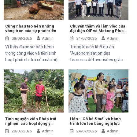
Cùng nhau tạo nên những
Chuyến thăm và làm việc của
vòng tròn của sự phát triển
đại diện OIF và Mekong Plus
tại cộng đồng dự án
08/08/2026
Admin
31/07/2026
Admin
Vì thấy được sự bấp bênh
Trong khuôn khổ dự án
trong công việc và tiền sinh
“Autonomisation des
hoạt phải chi trả của các hộ
femmes défavorisées grâce
khó khăn trung tâm Hỗ Trợ và
à l'indépendance
Phát Triển cộng đồng Thiện
économique et à l'accès aux
chí đã và đang luôn luôn tìm
soins de santé 2025–2028”,
kiếm và thử các mô hình mới,
Trung tâm Thiện Chí vinh dự
thuận tiện, bền vững để có thể
đón tiếp ông Kaloyan Kolev,
giúp được 1 phần nào đó cho
đại diện đơn vị tài trợ
mọi người.
Organisation internationale
de la Francophonie (OIF), và
ông Bernard Kervyn, đại diện
Tình nguyện viên Pháp trải
Hân – Cô bé 5 tuổi và hành
nghiệm các hoạt động ý
trình lớn lên bằng nghị lực
Mekong Plus, trong chuyến
nghĩa tại Trung tâm Thiện Chí
công tác tại xã Tánh Linh, Bắc
28/07/2026
Admin
24/07/2026
Admin
Ruộng và Hàm Kiệm, tỉnh