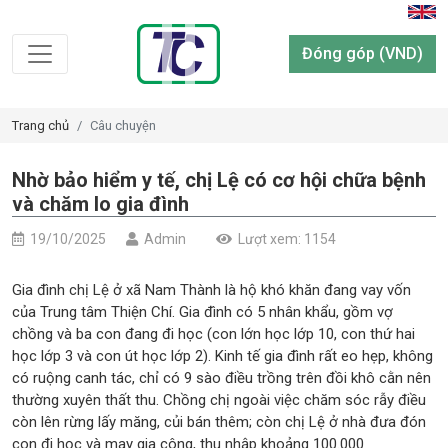
Đóng góp (VND)
Trang chủ
Câu chuyện
Nhờ bảo hiểm y tế, chị Lệ có cơ hội chữa bệnh
và chăm lo gia đình
19/10/2025
Admin
Lượt xem: 1154
Gia đình chị Lệ ở xã Nam Thành là hộ khó khăn đang vay vốn
của Trung tâm Thiện Chí. Gia đình có 5 nhân khẩu, gồm vợ
chồng và ba con đang đi học (con lớn học lớp 10, con thứ hai
học lớp 3 và con út học lớp 2). Kinh tế gia đình rất eo hẹp, không
có ruộng canh tác, chỉ có 9 sào điều trồng trên đồi khô cằn nên
thường xuyên thất thu. Chồng chị ngoài việc chăm sóc rẫy điều
còn lên rừng lấy măng, củi bán thêm; còn chị Lệ ở nhà đưa đón
con đi học và may gia công, thu nhập khoảng 100.000