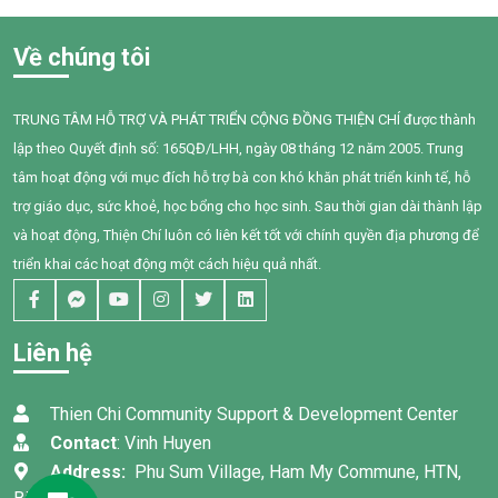
người hút thuốc bị ảnh hưởng
gặp nhiều khó khăn trong
mà những người xung quanh,
giao tiếp, tương tác và diễn
Về chúng tôi
đặc biệt là trẻ em, phụ nữ
đạt nhu cầu của mình. Sau
mang thai và người cao tuổi,
một năm can thiệp với sự
cũng phải đối mặt với nhiều
đồng hành tận tâm của các
TRUNG TÂM HỖ TRỢ VÀ PHÁT TRIỂN CỘNG ĐỒNG THIỆN CHÍ được thành
nguy cơ sức khỏe do hít phải
cô giáo, sự kiên trì của gia
lập theo Quyết định số: 165QĐ/LHH, ngày 08 tháng 12 năm 2005. Trung
khói thuốc thụ động.
đình và nỗ lực không ngừng
của chính Bối, em đã có
tâm hoạt động với mục đích hỗ trợ bà con khó khăn phát triển kinh tế, hỗ
những bước tiến đầy tự hào.
trợ giáo dục, sức khoẻ, học bổng cho học sinh. Sau thời gian dài thành lập
và hoạt động, Thiện Chí luôn có liên kết tốt với chính quyền địa phương để
triển khai các hoạt động một cách hiệu quả nhất.
Liên hệ
Thien Chi Community Support & Development Center
Contact
: Vinh Huyen
Address:
Phu Sum Village, Ham My Commune, HTN,