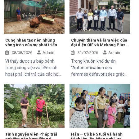
Cùng nhau tạo nên những
Chuyến thăm và làm việc của
vòng tròn của sự phát triển
đại diện OIF và Mekong Plus
tại cộng đồng dự án
08/08/2026
Admin
31/07/2026
Admin
Vì thấy được sự bấp bênh
Trong khuôn khổ dự án
trong công việc và tiền sinh
“Autonomisation des
hoạt phải chi trả của các hộ
femmes défavorisées grâce
khó khăn trung tâm Hỗ Trợ và
à l'indépendance
Phát Triển cộng đồng Thiện
économique et à l'accès aux
chí đã và đang luôn luôn tìm
soins de santé 2025–2028”,
kiếm và thử các mô hình mới,
Trung tâm Thiện Chí vinh dự
thuận tiện, bền vững để có thể
đón tiếp ông Kaloyan Kolev,
giúp được 1 phần nào đó cho
đại diện đơn vị tài trợ
mọi người.
Organisation internationale
de la Francophonie (OIF), và
ông Bernard Kervyn, đại diện
Tình nguyện viên Pháp trải
Hân – Cô bé 5 tuổi và hành
nghiệm các hoạt động ý
trình lớn lên bằng nghị lực