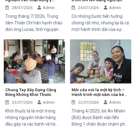
Mekong Plus, trong chuyến
nghĩa tại Trung tâm Thiện Chí
công tác tại xã Tánh Linh, Bắc
28/07/2026
Admin
24/07/2026
Admin
Ruộng và Hàm Kiệm, tỉnh
Trong tháng 7/2026, Trung
Có những bước tiến tưởng
Lâm Đồng.
tâm Thiện Chí hân hạnh chào
chừng rất nhỏ, nhưng lại là cả
đón ông Lucas, tình nguyện
một hành trình dài của sự
viên đến từ Pháp, tham gia
kiên trì, yêu thương và hy
chuyến thăm và trải nghiệm
vọng. Hân, cô bé 5 tuổi với nụ
các hoạt động của dự án do
cười trong trẻo, đã đến với
Mekong Plus tài trợ tại địa
Trung tâm trong những ngày
phương.
đầu mang theo rất nhiều thử
thách. Ngay từ khi chào đời,
em phải đối mặt với nhiều vấn
đề về sức khỏe, khiến quá
trình phát triển chậm hơn so
Chung Tay Xây Dựng Cộng
Mỗi câu nói là một kỳ tích –
Đồng Không Khói Thuốc
Hành trình một năm của bé
với các bạn cùng trang lứa.
An Nhiên (Bối)
Những điều tưởng như rất
23/07/2026
Admin
22/07/2026
Admin
bình thường đối với một đứa
Khói thuốc lá là một trong
Tháng 4/2025, bé An Nhiên
trẻ lại là những cột mốc đầy
những nguyên nhân hàng
(Bối) được Bệnh viện Nhi
gian nan đối với em.
đầu gây ra các bệnh về hô
Đồng 1 chẩn đoán chậm phát
hấp, tim mạch và ung thư.
triển ngôn ngữ. Khi đến với
Điều đáng lo ngại là không chỉ
Trung tâm Thiện Chí, Bối còn