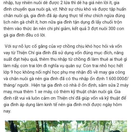
nhập, tuy nhiên nuôi dê được 2 lứa thì dê hạ giá nên lời ít, gia
đình chuyển qua nuôi gà, vịt. Nhờ sự chịu khó và được tập huấn
chăn nuôi gà, gia đình đã áp dụng thực tế như chích ngừa đúng
lịch nên gà chết ít, hơn nữa gia đình tận dụng đi lấy chuối trộn
thêm vào thức ăn nên chi phí giảm, kết quả 3 đợt nuôi 300 con
gà gia đình đều có lời.
Với sự nỗ lực cố gắng của vợ chồng chịu khó học hỏi và vốn
vay từ Thiện Chí gia đình đã sử dụng vốn đúng mục đích, năng
suất đạt hiệu quả, thêm thu nhập từ chồng đi làm thuê ai thuê gì
làm nấy, con trai lớn đi nghĩa vụ quân sự. Con trai nhỏ học hết
lớp 9 học không nổi nghỉ học phụ mẹ nhận đồ về may gia công
và chăn nuôi gà nên gia đình đã có thu nhập ổn định 1.600.000đ/
tháng/ người . Hiện tại gia đình có nhà ở ổn định, sắm sửa 2 máy
may, mua thêm 1 xe máy, có thêm kỹ thuật chăn nuôi gà. Gia
đình rất vui và luôn cảm ơn Thiện chí đã giúp vốn và kỹ thuật để
gia đình áp dụng làm kinh tế nên gia đình mới được ngày hôm
nay.