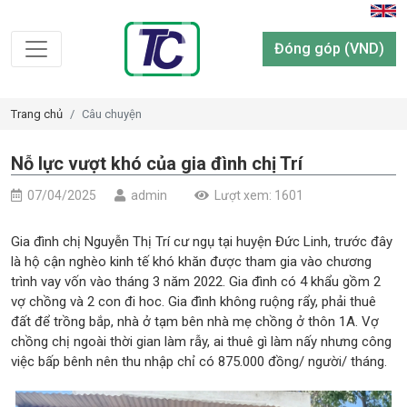
Đóng góp (VND)
Trang chủ
Câu chuyện
Nỗ lực vượt khó của gia đình chị Trí
07/04/2025
admin
Lượt xem: 1601
Gia đình chị Nguyễn Thị Trí cư ngụ tại huyện Đức Linh, trước đây
là hộ cận nghèo kinh tế khó khăn được tham gia vào chương
trình vay vốn vào tháng 3 năm 2022. Gia đình có 4 khẩu gồm 2
vợ chồng và 2 con đi hoc. Gia đình không ruộng rẩy, phải thuê
đất để trồng bắp, nhà ở tạm bên nhà mẹ chồng ở thôn 1A. Vợ
chồng chị ngoài thời gian làm rẫy, ai thuê gì làm nấy nhưng công
việc bấp bênh nên thu nhập chỉ có 875.000 đồng/ người/ tháng.