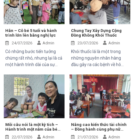
đón tiếp ông Kaloyan Kolev,
phương.
đại diện đơn vị tài trợ
Organisation internationale
de la Francophonie (OIF), và
ông Bernard Kervyn, đại diện
Hân – Cô bé 5 tuổi và hành
Chung Tay Xây Dựng Cộng
trình lớn lên bằng nghị lực
Đồng Không Khói Thuốc
Mekong Plus, trong chuyến
công tác tại xã Tánh Linh, Bắc
24/07/2026
Admin
23/07/2026
Admin
Ruộng và Hàm Kiệm, tỉnh
Có những bước tiến tưởng
Khói thuốc lá là một trong
Lâm Đồng.
chừng rất nhỏ, nhưng lại là cả
những nguyên nhân hàng
một hành trình dài của sự
đầu gây ra các bệnh về hô
kiên trì, yêu thương và hy
hấp, tim mạch và ung thư.
vọng. Hân, cô bé 5 tuổi với nụ
Điều đáng lo ngại là không chỉ
cười trong trẻo, đã đến với
người hút thuốc bị ảnh hưởng
Trung tâm trong những ngày
mà những người xung quanh,
đầu mang theo rất nhiều thử
đặc biệt là trẻ em, phụ nữ
thách. Ngay từ khi chào đời,
mang thai và người cao tuổi,
em phải đối mặt với nhiều vấn
cũng phải đối mặt với nhiều
đề về sức khỏe, khiến quá
nguy cơ sức khỏe do hít phải
trình phát triển chậm hơn so
khói thuốc thụ động.
Mỗi câu nói là một kỳ tích –
Nâng cao kiến thức tài chính
Hành trình một năm của bé
– Đồng hành cùng phụ nữ
với các bạn cùng trang lứa.
An Nhiên (Bối)
phát triển sinh kế bền vững
Những điều tưởng như rất
22/07/2026
Admin
21/07/2026
Admin