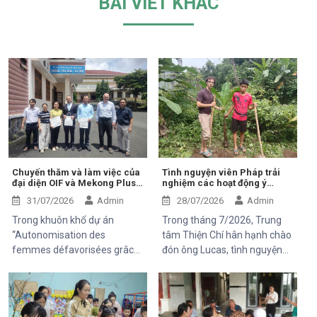
BÀI VIẾT KHÁC
Chuyến thăm và làm việc của
Tình nguyện viên Pháp trải
đại diện OIF và Mekong Plus
nghiệm các hoạt động ý
tại cộng đồng dự án
nghĩa tại Trung tâm Thiện Chí
31/07/2026
Admin
28/07/2026
Admin
Trong khuôn khổ dự án
Trong tháng 7/2026, Trung
“Autonomisation des
tâm Thiện Chí hân hạnh chào
femmes défavorisées grâce
đón ông Lucas, tình nguyện
à l'indépendance
viên đến từ Pháp, tham gia
économique et à l'accès aux
chuyến thăm và trải nghiệm
soins de santé 2025–2028”,
các hoạt động của dự án do
Trung tâm Thiện Chí vinh dự
Mekong Plus tài trợ tại địa