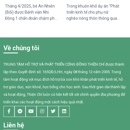
bình thường đối với một đứa
Tháng 4/2025, bé An Nhiên
Trong khuôn khổ dự án “Phát
trẻ lại là những cột mốc đầy
(Bối) được Bệnh viện Nhi
triển kinh tế cho phụ nữ
gian nan đối với em.
Đồng 1 chẩn đoán chậm phát
nghèo nông thôn thông qua
triển ngôn ngữ. Khi đến với
hỗ trợ vốn, đào tạo năng lực
Trung tâm Thiện Chí, Bối còn
và tiếp cận chăm sóc sức
gặp nhiều khó khăn trong
khỏe giai đoạn 2025–2028”
giao tiếp, tương tác và diễn
do Tổ chức Quốc tế Pháp ngữ
Về chúng tôi
đạt nhu cầu của mình. Sau
(OIF) tài trợ, Trung tâm Thiện
một năm can thiệp với sự
Chí đã tổ chức buổi chia sẻ
đồng hành tận tâm của các
kiến thức về quản lý chi tiêu
TRUNG TÂM HỖ TRỢ VÀ PHÁT TRIỂN CỘNG ĐỒNG THIỆN CHÍ được thành
cô giáo, sự kiên trì của gia
trong gia đình cho 95 phụ nữ
lập theo Quyết định số: 165QĐ/LHH, ngày 08 tháng 12 năm 2005. Trung
đình và nỗ lực không ngừng
tại xã Tân Thành,Hàm Thuận
của chính Bối, em đã có
Nam.
tâm hoạt động với mục đích hỗ trợ bà con khó khăn phát triển kinh tế, hỗ
những bước tiến đầy tự hào.
trợ giáo dục, sức khoẻ, học bổng cho học sinh. Sau thời gian dài thành lập
và hoạt động, Thiện Chí luôn có liên kết tốt với chính quyền địa phương để
triển khai các hoạt động một cách hiệu quả nhất.
Liên hệ