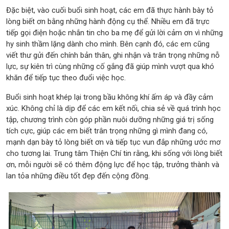
Đặc biệt, vào cuối buổi sinh hoạt, các em đã thực hành bày tỏ
lòng biết ơn bằng những hành động cụ thể. Nhiều em đã trực
tiếp gọi điện hoặc nhắn tin cho ba mẹ để gửi lời cảm ơn vì những
hy sinh thầm lặng dành cho mình. Bên cạnh đó, các em cũng
viết thư gửi đến chính bản thân, ghi nhận và trân trọng những nỗ
lực, sự kiên trì cùng những cố gắng đã giúp mình vượt qua khó
khăn để tiếp tục theo đuổi việc học.
Buổi sinh hoạt khép lại trong bầu không khí ấm áp và đầy cảm
xúc. Không chỉ là dịp để các em kết nối, chia sẻ về quá trình học
tập, chương trình còn góp phần nuôi dưỡng những giá trị sống
tích cực, giúp các em biết trân trọng những gì mình đang có,
mạnh dạn bày tỏ lòng biết ơn và tiếp tục vun đắp những ước mơ
cho tương lai. Trung tâm Thiện Chí tin rằng, khi sống với lòng biết
ơn, mỗi người sẽ có thêm động lực để học tập, trưởng thành và
lan tỏa những điều tốt đẹp đến cộng đồng.