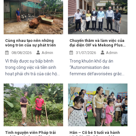
Cùng nhau tạo nên những
Chuyến thăm và làm việc của
vòng tròn của sự phát triển
đại diện OIF và Mekong Plus
tại cộng đồng dự án
08/08/2026
Admin
31/07/2026
Admin
Vì thấy được sự bấp bênh
Trong khuôn khổ dự án
trong công việc và tiền sinh
“Autonomisation des
hoạt phải chi trả của các hộ
femmes défavorisées grâce
khó khăn trung tâm Hỗ Trợ và
à l'indépendance
Phát Triển cộng đồng Thiện
économique et à l'accès aux
chí đã và đang luôn luôn tìm
soins de santé 2025–2028”,
kiếm và thử các mô hình mới,
Trung tâm Thiện Chí vinh dự
thuận tiện, bền vững để có thể
đón tiếp ông Kaloyan Kolev,
giúp được 1 phần nào đó cho
đại diện đơn vị tài trợ
mọi người.
Organisation internationale
de la Francophonie (OIF), và
ông Bernard Kervyn, đại diện
Tình nguyện viên Pháp trải
Hân – Cô bé 5 tuổi và hành