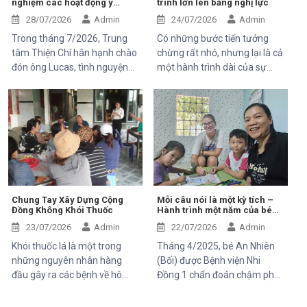
nghiệm các hoạt động ý
trình lớn lên bằng nghị lực
Mekong Plus, trong chuyến
nghĩa tại Trung tâm Thiện Chí
công tác tại xã Tánh Linh, Bắc
28/07/2026
Admin
24/07/2026
Admin
Ruộng và Hàm Kiệm, tỉnh
Trong tháng 7/2026, Trung
Có những bước tiến tưởng
Lâm Đồng.
tâm Thiện Chí hân hạnh chào
chừng rất nhỏ, nhưng lại là cả
đón ông Lucas, tình nguyện
một hành trình dài của sự
viên đến từ Pháp, tham gia
kiên trì, yêu thương và hy
chuyến thăm và trải nghiệm
vọng. Hân, cô bé 5 tuổi với nụ
các hoạt động của dự án do
cười trong trẻo, đã đến với
Mekong Plus tài trợ tại địa
Trung tâm trong những ngày
phương.
đầu mang theo rất nhiều thử
thách. Ngay từ khi chào đời,
em phải đối mặt với nhiều vấn
đề về sức khỏe, khiến quá
trình phát triển chậm hơn so
Chung Tay Xây Dựng Cộng
Mỗi câu nói là một kỳ tích –
Đồng Không Khói Thuốc
Hành trình một năm của bé
với các bạn cùng trang lứa.
An Nhiên (Bối)
Những điều tưởng như rất
23/07/2026
Admin
22/07/2026
Admin
bình thường đối với một đứa
Khói thuốc lá là một trong
Tháng 4/2025, bé An Nhiên
trẻ lại là những cột mốc đầy
những nguyên nhân hàng
(Bối) được Bệnh viện Nhi
gian nan đối với em.
đầu gây ra các bệnh về hô
Đồng 1 chẩn đoán chậm phát
hấp, tim mạch và ung thư.
triển ngôn ngữ. Khi đến với
Điều đáng lo ngại là không chỉ
Trung tâm Thiện Chí, Bối còn