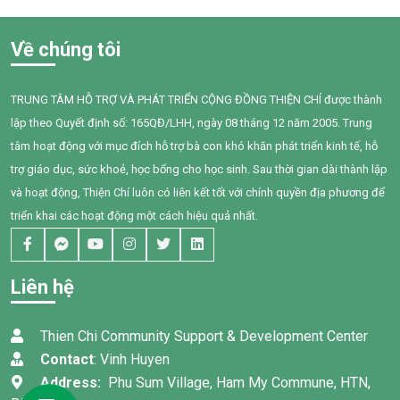
người hút thuốc bị ảnh hưởng
gặp nhiều khó khăn trong
mà những người xung quanh,
giao tiếp, tương tác và diễn
Về chúng tôi
đặc biệt là trẻ em, phụ nữ
đạt nhu cầu của mình. Sau
mang thai và người cao tuổi,
một năm can thiệp với sự
cũng phải đối mặt với nhiều
đồng hành tận tâm của các
TRUNG TÂM HỖ TRỢ VÀ PHÁT TRIỂN CỘNG ĐỒNG THIỆN CHÍ được thành
nguy cơ sức khỏe do hít phải
cô giáo, sự kiên trì của gia
lập theo Quyết định số: 165QĐ/LHH, ngày 08 tháng 12 năm 2005. Trung
khói thuốc thụ động.
đình và nỗ lực không ngừng
của chính Bối, em đã có
tâm hoạt động với mục đích hỗ trợ bà con khó khăn phát triển kinh tế, hỗ
những bước tiến đầy tự hào.
trợ giáo dục, sức khoẻ, học bổng cho học sinh. Sau thời gian dài thành lập
và hoạt động, Thiện Chí luôn có liên kết tốt với chính quyền địa phương để
triển khai các hoạt động một cách hiệu quả nhất.
Liên hệ
Thien Chi Community Support & Development Center
Contact
: Vinh Huyen
Address:
Phu Sum Village, Ham My Commune, HTN,