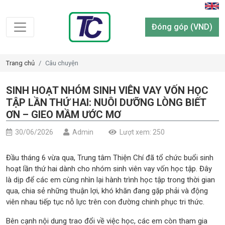
Đóng góp (VND)
Trang chủ
Câu chuyện
SINH HOẠT NHÓM SINH VIÊN VAY VỐN HỌC
TẬP LẦN THỨ HAI: NUÔI DƯỠNG LÒNG BIẾT
ƠN – GIEO MẦM ƯỚC MƠ
30/06/2026
Admin
Lượt xem: 250
Đầu tháng 6 vừa qua, Trung tâm Thiện Chí đã tổ chức buổi sinh
hoạt lần thứ hai dành cho nhóm sinh viên vay vốn học tập. Đây
là dịp để các em cùng nhìn lại hành trình học tập trong thời gian
qua, chia sẻ những thuận lợi, khó khăn đang gặp phải và động
viên nhau tiếp tục nỗ lực trên con đường chinh phục tri thức.
Bên cạnh nội dung trao đổi về việc học, các em còn tham gia