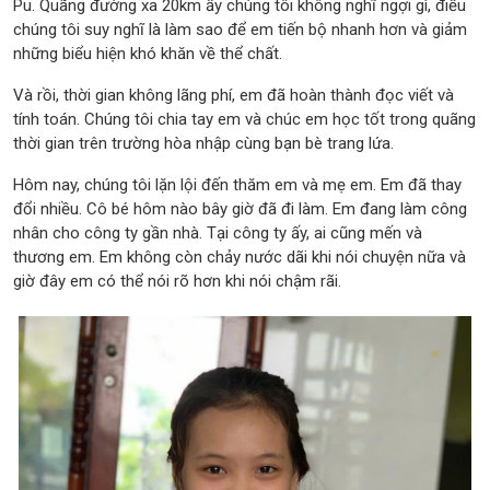
Pu. Quãng đường xa 20km ấy chúng tôi không nghĩ ngợi gì, điều
chúng tôi suy nghĩ là làm sao để em tiến bộ nhanh hơn và giảm
những biểu hiện khó khăn về thể chất.
Và rồi, thời gian không lãng phí, em đã hoàn thành đọc viết và
tính toán. Chúng tôi chia tay em và chúc em học tốt trong quãng
thời gian trên trường hòa nhập cùng bạn bè trang lứa.
Hôm nay, chúng tôi lặn lội đến thăm em và mẹ em. Em đã thay
đổi nhiều. Cô bé hôm nào bây giờ đã đi làm. Em đang làm công
nhân cho công ty gần nhà. Tại công ty ấy, ai cũng mến và
thương em. Em không còn chảy nước dãi khi nói chuyện nữa và
giờ đây em có thể nói rõ hơn khi nói chậm rãi.