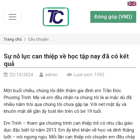
Đóng góp (VND)
Trang chủ
Câu chuyện
Sự nỗ lực can thiệp về học tập nay đã có kết
quả
22/10/2024
admin
Lượt xem: 1592
Một buổi chiều, chúng tôi đến thăm gia đình em Trần Đức
Phương Trinh. Mẹ và em đều nhận ra chúng tôi là ai mặc dù đã
nhiều năm trôi qua chúng tôi chưa gặp lại. Với nét mặt ấy và
khuôn mặt dễ gần ấy toát lên trên cô bé 19 tuổi.
Em Trinh – tham gia chương trình can thiệp trẻ có nhu cầu giáo
dục đặc biệt từ năm 2013. Em ấy khó khăn về học và dính thắng
lưỡi – nói ngọng ngịu. Mỗi lần can thiệp nói chuyện em đều chảy