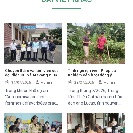
Chuyến thăm và làm việc của
Tình nguyện viên Pháp trải
đại diện OIF và Mekong Plus
nghiệm các hoạt động ý
tại cộng đồng dự án
nghĩa tại Trung tâm Thiện Chí
31/07/2026
Admin
28/07/2026
Admin
Trong khuôn khổ dự án
Trong tháng 7/2026, Trung
“Autonomisation des
tâm Thiện Chí hân hạnh chào
femmes défavorisées grâce
đón ông Lucas, tình nguyện
à l'indépendance
viên đến từ Pháp, tham gia
économique et à l'accès aux
chuyến thăm và trải nghiệm
soins de santé 2025–2028”,
các hoạt động của dự án do
Trung tâm Thiện Chí vinh dự
Mekong Plus tài trợ tại địa