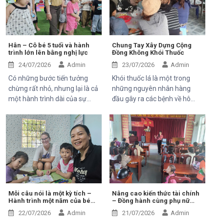
đón tiếp ông Kaloyan Kolev,
phương.
đại diện đơn vị tài trợ
Organisation internationale
de la Francophonie (OIF), và
ông Bernard Kervyn, đại diện
Hân – Cô bé 5 tuổi và hành
Chung Tay Xây Dựng Cộng
trình lớn lên bằng nghị lực
Đồng Không Khói Thuốc
Mekong Plus, trong chuyến
công tác tại xã Tánh Linh, Bắc
24/07/2026
Admin
23/07/2026
Admin
Ruộng và Hàm Kiệm, tỉnh
Có những bước tiến tưởng
Khói thuốc lá là một trong
Lâm Đồng.
chừng rất nhỏ, nhưng lại là cả
những nguyên nhân hàng
một hành trình dài của sự
đầu gây ra các bệnh về hô
kiên trì, yêu thương và hy
hấp, tim mạch và ung thư.
vọng. Hân, cô bé 5 tuổi với nụ
Điều đáng lo ngại là không chỉ
cười trong trẻo, đã đến với
người hút thuốc bị ảnh hưởng
Trung tâm trong những ngày
mà những người xung quanh,
đầu mang theo rất nhiều thử
đặc biệt là trẻ em, phụ nữ
thách. Ngay từ khi chào đời,
mang thai và người cao tuổi,
em phải đối mặt với nhiều vấn
cũng phải đối mặt với nhiều
đề về sức khỏe, khiến quá
nguy cơ sức khỏe do hít phải
trình phát triển chậm hơn so
khói thuốc thụ động.
Mỗi câu nói là một kỳ tích –
Nâng cao kiến thức tài chính
Hành trình một năm của bé
– Đồng hành cùng phụ nữ
với các bạn cùng trang lứa.
An Nhiên (Bối)
phát triển sinh kế bền vững
Những điều tưởng như rất
22/07/2026
Admin
21/07/2026
Admin