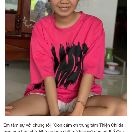
Em tâm sự với chúng tôi: “Con cám ơn trung tâm Thiện Chí đã
giúp con học chữ. Nhờ có học chữ mà bây giờ con có thể đọc