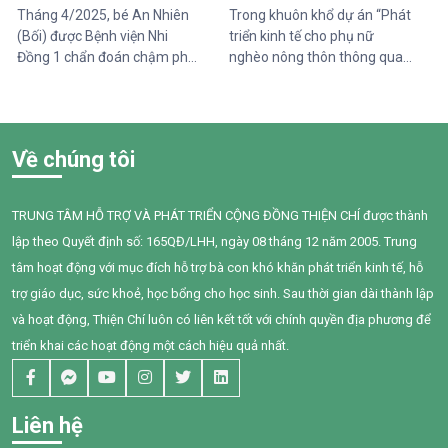
bình thường đối với một đứa
Tháng 4/2025, bé An Nhiên
Trong khuôn khổ dự án “Phát
trẻ lại là những cột mốc đầy
(Bối) được Bệnh viện Nhi
triển kinh tế cho phụ nữ
gian nan đối với em.
Đồng 1 chẩn đoán chậm phát
nghèo nông thôn thông qua
triển ngôn ngữ. Khi đến với
hỗ trợ vốn, đào tạo năng lực
Trung tâm Thiện Chí, Bối còn
và tiếp cận chăm sóc sức
gặp nhiều khó khăn trong
khỏe giai đoạn 2025–2028”
giao tiếp, tương tác và diễn
do Tổ chức Quốc tế Pháp ngữ
Về chúng tôi
đạt nhu cầu của mình. Sau
(OIF) tài trợ, Trung tâm Thiện
một năm can thiệp với sự
Chí đã tổ chức buổi chia sẻ
đồng hành tận tâm của các
kiến thức về quản lý chi tiêu
TRUNG TÂM HỖ TRỢ VÀ PHÁT TRIỂN CỘNG ĐỒNG THIỆN CHÍ được thành
cô giáo, sự kiên trì của gia
trong gia đình cho 95 phụ nữ
lập theo Quyết định số: 165QĐ/LHH, ngày 08 tháng 12 năm 2005. Trung
đình và nỗ lực không ngừng
tại xã Tân Thành,Hàm Thuận
của chính Bối, em đã có
Nam.
tâm hoạt động với mục đích hỗ trợ bà con khó khăn phát triển kinh tế, hỗ
những bước tiến đầy tự hào.
trợ giáo dục, sức khoẻ, học bổng cho học sinh. Sau thời gian dài thành lập
và hoạt động, Thiện Chí luôn có liên kết tốt với chính quyền địa phương để
triển khai các hoạt động một cách hiệu quả nhất.
Liên hệ