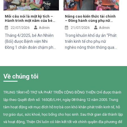
em phải đối mặt với nhiều vấn
cũng phải đối mặt với nhiều
đề về sức khỏe, khiến quá
nguy cơ sức khỏe do hít phải
trình phát triển chậm hơn so
khói thuốc thụ động.
Mỗi câu nói là một kỳ tích –
Nâng cao kiến thức tài chính
Hành trình một năm của bé
– Đồng hành cùng phụ nữ
với các bạn cùng trang lứa.
An Nhiên (Bối)
phát triển sinh kế bền vững
Những điều tưởng như rất
22/07/2026
Admin
21/07/2026
Admin
bình thường đối với một đứa
Tháng 4/2025, bé An Nhiên
Trong khuôn khổ dự án “Phát
trẻ lại là những cột mốc đầy
(Bối) được Bệnh viện Nhi
triển kinh tế cho phụ nữ
gian nan đối với em.
Đồng 1 chẩn đoán chậm phát
nghèo nông thôn thông qua
triển ngôn ngữ. Khi đến với
hỗ trợ vốn, đào tạo năng lực
Trung tâm Thiện Chí, Bối còn
và tiếp cận chăm sóc sức
gặp nhiều khó khăn trong
khỏe giai đoạn 2025–2028”
giao tiếp, tương tác và diễn
do Tổ chức Quốc tế Pháp ngữ
Về chúng tôi
đạt nhu cầu của mình. Sau
(OIF) tài trợ, Trung tâm Thiện
một năm can thiệp với sự
Chí đã tổ chức buổi chia sẻ
đồng hành tận tâm của các
kiến thức về quản lý chi tiêu
TRUNG TÂM HỖ TRỢ VÀ PHÁT TRIỂN CỘNG ĐỒNG THIỆN CHÍ được thành
cô giáo, sự kiên trì của gia
trong gia đình cho 95 phụ nữ
lập theo Quyết định số: 165QĐ/LHH, ngày 08 tháng 12 năm 2005. Trung
đình và nỗ lực không ngừng
tại xã Tân Thành,Hàm Thuận
của chính Bối, em đã có
Nam.
tâm hoạt động với mục đích hỗ trợ bà con khó khăn phát triển kinh tế, hỗ
những bước tiến đầy tự hào.
trợ giáo dục, sức khoẻ, học bổng cho học sinh. Sau thời gian dài thành lập
và hoạt động, Thiện Chí luôn có liên kết tốt với chính quyền địa phương để