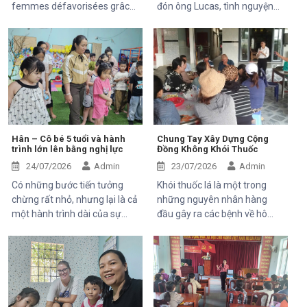
femmes défavorisées grâce
đón ông Lucas, tình nguyện
à l'indépendance
viên đến từ Pháp, tham gia
économique et à l'accès aux
chuyến thăm và trải nghiệm
soins de santé 2025–2028”,
các hoạt động của dự án do
Trung tâm Thiện Chí vinh dự
Mekong Plus tài trợ tại địa
đón tiếp ông Kaloyan Kolev,
phương.
đại diện đơn vị tài trợ
Organisation internationale
de la Francophonie (OIF), và
ông Bernard Kervyn, đại diện
Hân – Cô bé 5 tuổi và hành
Chung Tay Xây Dựng Cộng
trình lớn lên bằng nghị lực
Đồng Không Khói Thuốc
Mekong Plus, trong chuyến
công tác tại xã Tánh Linh, Bắc
24/07/2026
Admin
23/07/2026
Admin
Ruộng và Hàm Kiệm, tỉnh
Có những bước tiến tưởng
Khói thuốc lá là một trong
Lâm Đồng.
chừng rất nhỏ, nhưng lại là cả
những nguyên nhân hàng
một hành trình dài của sự
đầu gây ra các bệnh về hô
kiên trì, yêu thương và hy
hấp, tim mạch và ung thư.
vọng. Hân, cô bé 5 tuổi với nụ
Điều đáng lo ngại là không chỉ
cười trong trẻo, đã đến với
người hút thuốc bị ảnh hưởng
Trung tâm trong những ngày
mà những người xung quanh,
đầu mang theo rất nhiều thử
đặc biệt là trẻ em, phụ nữ
thách. Ngay từ khi chào đời,
mang thai và người cao tuổi,