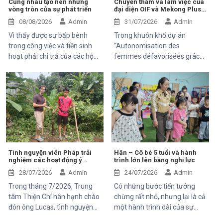
Cùng nhau tạo nên những
Chuyến thăm và làm việc của
vòng tròn của sự phát triển
đại diện OIF và Mekong Plus
tại cộng đồng dự án
08/08/2026
Admin
31/07/2026
Admin
Vì thấy được sự bấp bênh
Trong khuôn khổ dự án
trong công việc và tiền sinh
“Autonomisation des
hoạt phải chi trả của các hộ
femmes défavorisées grâce
khó khăn trung tâm Hỗ Trợ và
à l'indépendance
Phát Triển cộng đồng Thiện
économique et à l'accès aux
chí đã và đang luôn luôn tìm
soins de santé 2025–2028”,
kiếm và thử các mô hình mới,
Trung tâm Thiện Chí vinh dự
thuận tiện, bền vững để có thể
đón tiếp ông Kaloyan Kolev,
giúp được 1 phần nào đó cho
đại diện đơn vị tài trợ
mọi người.
Organisation internationale
de la Francophonie (OIF), và
ông Bernard Kervyn, đại diện
Tình nguyện viên Pháp trải
Hân – Cô bé 5 tuổi và hành
nghiệm các hoạt động ý
trình lớn lên bằng nghị lực
Mekong Plus, trong chuyến
nghĩa tại Trung tâm Thiện Chí
công tác tại xã Tánh Linh, Bắc
28/07/2026
Admin
24/07/2026
Admin
Ruộng và Hàm Kiệm, tỉnh
Trong tháng 7/2026, Trung
Có những bước tiến tưởng
Lâm Đồng.
tâm Thiện Chí hân hạnh chào
chừng rất nhỏ, nhưng lại là cả
đón ông Lucas, tình nguyện
một hành trình dài của sự
viên đến từ Pháp, tham gia
kiên trì, yêu thương và hy