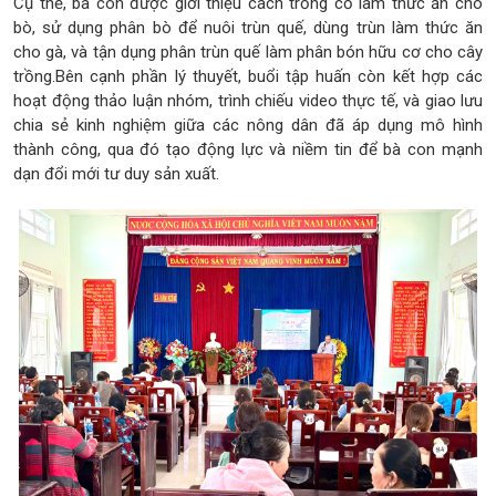
Cụ thể, bà con được giới thiệu cách trồng cỏ làm thức ăn cho
bò, sử dụng phân bò để nuôi trùn quế, dùng trùn làm thức ăn
cho gà, và tận dụng phân trùn quế làm phân bón hữu cơ cho cây
trồng.Bên cạnh phần lý thuyết, buổi tập huấn còn kết hợp các
hoạt động thảo luận nhóm, trình chiếu video thực tế, và giao lưu
chia sẻ kinh nghiệm giữa các nông dân đã áp dụng mô hình
thành công, qua đó tạo động lực và niềm tin để bà con mạnh
dạn đổi mới tư duy sản xuất.