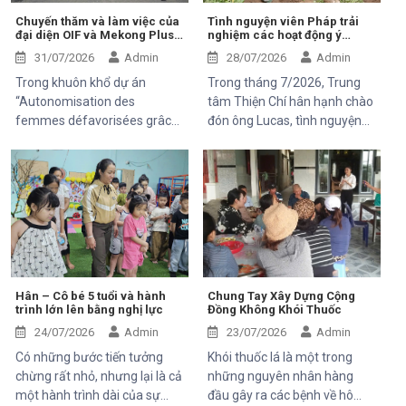
Chuyến thăm và làm việc của
Tình nguyện viên Pháp trải
đại diện OIF và Mekong Plus
nghiệm các hoạt động ý
tại cộng đồng dự án
nghĩa tại Trung tâm Thiện Chí
31/07/2026
Admin
28/07/2026
Admin
Trong khuôn khổ dự án
Trong tháng 7/2026, Trung
“Autonomisation des
tâm Thiện Chí hân hạnh chào
femmes défavorisées grâce
đón ông Lucas, tình nguyện
à l'indépendance
viên đến từ Pháp, tham gia
économique et à l'accès aux
chuyến thăm và trải nghiệm
soins de santé 2025–2028”,
các hoạt động của dự án do
Trung tâm Thiện Chí vinh dự
Mekong Plus tài trợ tại địa
đón tiếp ông Kaloyan Kolev,
phương.
đại diện đơn vị tài trợ
Organisation internationale
de la Francophonie (OIF), và
ông Bernard Kervyn, đại diện
Hân – Cô bé 5 tuổi và hành
Chung Tay Xây Dựng Cộng
trình lớn lên bằng nghị lực
Đồng Không Khói Thuốc
Mekong Plus, trong chuyến
công tác tại xã Tánh Linh, Bắc
24/07/2026
Admin
23/07/2026
Admin
Ruộng và Hàm Kiệm, tỉnh
Có những bước tiến tưởng
Khói thuốc lá là một trong
Lâm Đồng.
chừng rất nhỏ, nhưng lại là cả
những nguyên nhân hàng
một hành trình dài của sự
đầu gây ra các bệnh về hô