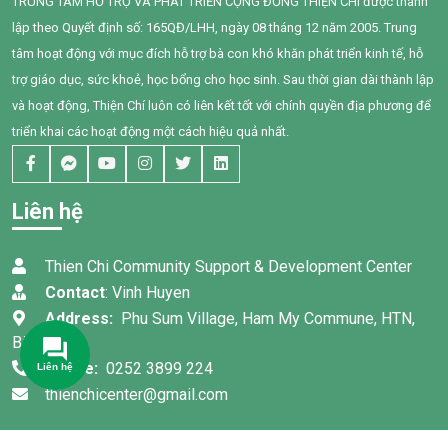
TRUNG TÂM HỖ TRỢ VÀ PHÁT TRIỂN CỘNG ĐỒNG THIỆN CHÍ được thành
cô giáo, sự kiên trì của gia
trong gia đình cho 95 phụ nữ
lập theo Quyết định số: 165QĐ/LHH, ngày 08 tháng 12 năm 2005. Trung
đình và nỗ lực không ngừng
tại xã Tân Thành,Hàm Thuận
của chính Bối, em đã có
Nam.
tâm hoạt động với mục đích hỗ trợ bà con khó khăn phát triển kinh tế, hỗ
những bước tiến đầy tự hào.
trợ giáo dục, sức khoẻ, học bổng cho học sinh. Sau thời gian dài thành lập
và hoạt động, Thiện Chí luôn có liên kết tốt với chính quyền địa phương để
triển khai các hoạt động một cách hiệu quả nhất.
Liên hệ
Thien Chi Community Support & Development Center
Contact
: Vinh Huyen
Address:
Phu Sum Village, Ham My Commune, HTN,
Binh Thuan
Phone:
0252 3899 224
thienchicenter@gmail.com