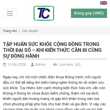
Đóng góp (VND)
Trang chủ
Câu chuyện
TẬP HUẤN SỨC KHỎE CỘNG ĐỒNG TRONG
THỜI ĐẠI SỐ – KHI KIẾN THỨC CẦN ĐI CÙNG
SỰ ĐỒNG HÀNH
15/06/2026
Admin
Lượt xem: 263
Ngày nay, chỉ với một chiếc điện thoại thông minh, mỗi người
đều có thể dễ dàng tìm kiếm hàng nghìn thông tin về chăm sóc
sức khỏe. Tuy nhiên, bên cạnh những kiến thức hữu ích, vẫn còn
không ít thông tin chưa được kiểm chứng, thậm chí sai lệch,
khiến người dân hoang mang và gặp khó khăn trong việc lựa
chọn phương pháp phù hợp cho bản thân và gia đình. Vì vậy, các
chương trình tập huấn sức khỏe cộng đồng vẫn giữ vai trò hết