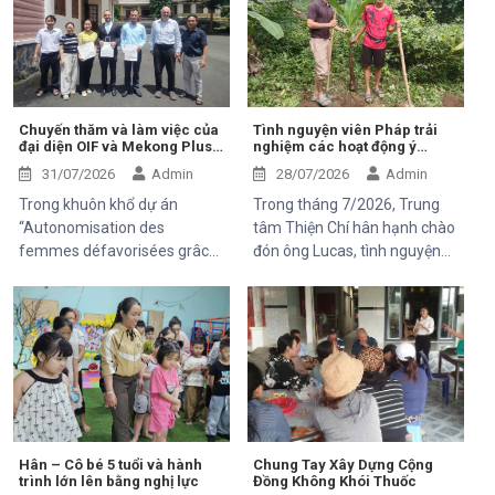
Chuyến thăm và làm việc của
Tình nguyện viên Pháp trải
đại diện OIF và Mekong Plus
nghiệm các hoạt động ý
tại cộng đồng dự án
nghĩa tại Trung tâm Thiện Chí
31/07/2026
Admin
28/07/2026
Admin
Trong khuôn khổ dự án
Trong tháng 7/2026, Trung
“Autonomisation des
tâm Thiện Chí hân hạnh chào
femmes défavorisées grâce
đón ông Lucas, tình nguyện
à l'indépendance
viên đến từ Pháp, tham gia
économique et à l'accès aux
chuyến thăm và trải nghiệm
soins de santé 2025–2028”,
các hoạt động của dự án do
Trung tâm Thiện Chí vinh dự
Mekong Plus tài trợ tại địa
đón tiếp ông Kaloyan Kolev,
phương.
đại diện đơn vị tài trợ
Organisation internationale
de la Francophonie (OIF), và
ông Bernard Kervyn, đại diện
Hân – Cô bé 5 tuổi và hành
Chung Tay Xây Dựng Cộng
trình lớn lên bằng nghị lực
Đồng Không Khói Thuốc
Mekong Plus, trong chuyến