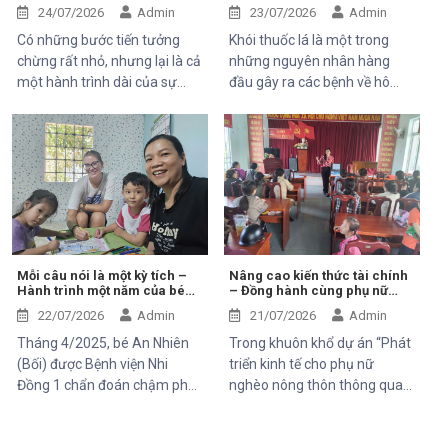
công tác tại xã Tánh Linh, Bắc
24/07/2026
Admin
23/07/2026
Admin
Ruộng và Hàm Kiệm, tỉnh
Có những bước tiến tưởng
Khói thuốc lá là một trong
Lâm Đồng.
chừng rất nhỏ, nhưng lại là cả
những nguyên nhân hàng
một hành trình dài của sự
đầu gây ra các bệnh về hô
kiên trì, yêu thương và hy
hấp, tim mạch và ung thư.
vọng. Hân, cô bé 5 tuổi với nụ
Điều đáng lo ngại là không chỉ
cười trong trẻo, đã đến với
người hút thuốc bị ảnh hưởng
Trung tâm trong những ngày
mà những người xung quanh,
đầu mang theo rất nhiều thử
đặc biệt là trẻ em, phụ nữ
thách. Ngay từ khi chào đời,
mang thai và người cao tuổi,
em phải đối mặt với nhiều vấn
cũng phải đối mặt với nhiều
đề về sức khỏe, khiến quá
nguy cơ sức khỏe do hít phải
trình phát triển chậm hơn so
khói thuốc thụ động.
Mỗi câu nói là một kỳ tích –
Nâng cao kiến thức tài chính
Hành trình một năm của bé
– Đồng hành cùng phụ nữ
với các bạn cùng trang lứa.
An Nhiên (Bối)
phát triển sinh kế bền vững
Những điều tưởng như rất
22/07/2026
Admin
21/07/2026
Admin
bình thường đối với một đứa
Tháng 4/2025, bé An Nhiên
Trong khuôn khổ dự án “Phát
trẻ lại là những cột mốc đầy
(Bối) được Bệnh viện Nhi
triển kinh tế cho phụ nữ
gian nan đối với em.
Đồng 1 chẩn đoán chậm phát
nghèo nông thôn thông qua
triển ngôn ngữ. Khi đến với
hỗ trợ vốn, đào tạo năng lực
Trung tâm Thiện Chí, Bối còn
và tiếp cận chăm sóc sức