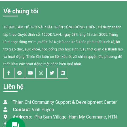
gặp nhiều khó khăn trong
khỏe giai đoạn 2025–2028”
giao tiếp, tương tác và diễn
do Tổ chức Quốc tế Pháp ngữ
Về chúng tôi
đạt nhu cầu của mình. Sau
(OIF) tài trợ, Trung tâm Thiện
một năm can thiệp với sự
Chí đã tổ chức buổi chia sẻ
đồng hành tận tâm của các
kiến thức về quản lý chi tiêu
TRUNG TÂM HỖ TRỢ VÀ PHÁT TRIỂN CỘNG ĐỒNG THIỆN CHÍ được thành
cô giáo, sự kiên trì của gia
trong gia đình cho 95 phụ nữ
lập theo Quyết định số: 165QĐ/LHH, ngày 08 tháng 12 năm 2005. Trung
đình và nỗ lực không ngừng
tại xã Tân Thành,Hàm Thuận
của chính Bối, em đã có
Nam.
tâm hoạt động với mục đích hỗ trợ bà con khó khăn phát triển kinh tế, hỗ
những bước tiến đầy tự hào.
trợ giáo dục, sức khoẻ, học bổng cho học sinh. Sau thời gian dài thành lập
và hoạt động, Thiện Chí luôn có liên kết tốt với chính quyền địa phương để
triển khai các hoạt động một cách hiệu quả nhất.
Liên hệ
Thien Chi Community Support & Development Center
Contact
: Vinh Huyen
Address:
Phu Sum Village, Ham My Commune, HTN,
Binh Thuan