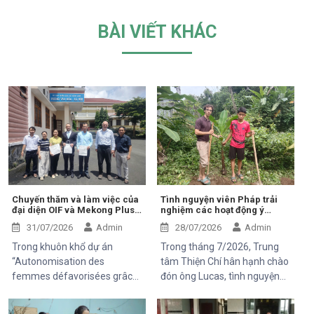
BÀI VIẾT KHÁC
Chuyến thăm và làm việc của
Tình nguyện viên Pháp trải
đại diện OIF và Mekong Plus
nghiệm các hoạt động ý
tại cộng đồng dự án
nghĩa tại Trung tâm Thiện Chí
31/07/2026
Admin
28/07/2026
Admin
Trong khuôn khổ dự án
Trong tháng 7/2026, Trung
“Autonomisation des
tâm Thiện Chí hân hạnh chào
femmes défavorisées grâce
đón ông Lucas, tình nguyện
à l'indépendance
viên đến từ Pháp, tham gia
économique et à l'accès aux
chuyến thăm và trải nghiệm