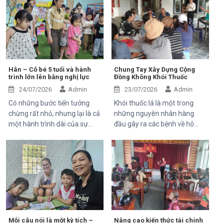
soins de santé 2025–2028”,
các hoạt động của dự án do
Trung tâm Thiện Chí vinh dự
Mekong Plus tài trợ tại địa
đón tiếp ông Kaloyan Kolev,
phương.
đại diện đơn vị tài trợ
Organisation internationale
de la Francophonie (OIF), và
ông Bernard Kervyn, đại diện
Hân – Cô bé 5 tuổi và hành
Chung Tay Xây Dựng Cộng
trình lớn lên bằng nghị lực
Đồng Không Khói Thuốc
Mekong Plus, trong chuyến
công tác tại xã Tánh Linh, Bắc
24/07/2026
Admin
23/07/2026
Admin
Ruộng và Hàm Kiệm, tỉnh
Có những bước tiến tưởng
Khói thuốc lá là một trong
Lâm Đồng.
chừng rất nhỏ, nhưng lại là cả
những nguyên nhân hàng
một hành trình dài của sự
đầu gây ra các bệnh về hô
kiên trì, yêu thương và hy
hấp, tim mạch và ung thư.
vọng. Hân, cô bé 5 tuổi với nụ
Điều đáng lo ngại là không chỉ
cười trong trẻo, đã đến với
người hút thuốc bị ảnh hưởng
Trung tâm trong những ngày
mà những người xung quanh,
đầu mang theo rất nhiều thử
đặc biệt là trẻ em, phụ nữ
thách. Ngay từ khi chào đời,
mang thai và người cao tuổi,
em phải đối mặt với nhiều vấn
cũng phải đối mặt với nhiều
đề về sức khỏe, khiến quá
nguy cơ sức khỏe do hít phải
trình phát triển chậm hơn so
khói thuốc thụ động.
Mỗi câu nói là một kỳ tích –
Nâng cao kiến thức tài chính