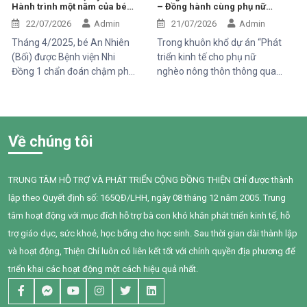
Hành trình một năm của bé
– Đồng hành cùng phụ nữ
với các bạn cùng trang lứa.
An Nhiên (Bối)
phát triển sinh kế bền vững
Những điều tưởng như rất
22/07/2026
Admin
21/07/2026
Admin
bình thường đối với một đứa
Tháng 4/2025, bé An Nhiên
Trong khuôn khổ dự án “Phát
trẻ lại là những cột mốc đầy
(Bối) được Bệnh viện Nhi
triển kinh tế cho phụ nữ
gian nan đối với em.
Đồng 1 chẩn đoán chậm phát
nghèo nông thôn thông qua
triển ngôn ngữ. Khi đến với
hỗ trợ vốn, đào tạo năng lực
Trung tâm Thiện Chí, Bối còn
và tiếp cận chăm sóc sức
gặp nhiều khó khăn trong
khỏe giai đoạn 2025–2028”
giao tiếp, tương tác và diễn
do Tổ chức Quốc tế Pháp ngữ
Về chúng tôi
đạt nhu cầu của mình. Sau
(OIF) tài trợ, Trung tâm Thiện
một năm can thiệp với sự
Chí đã tổ chức buổi chia sẻ
đồng hành tận tâm của các
kiến thức về quản lý chi tiêu
TRUNG TÂM HỖ TRỢ VÀ PHÁT TRIỂN CỘNG ĐỒNG THIỆN CHÍ được thành
cô giáo, sự kiên trì của gia
trong gia đình cho 95 phụ nữ
lập theo Quyết định số: 165QĐ/LHH, ngày 08 tháng 12 năm 2005. Trung
đình và nỗ lực không ngừng
tại xã Tân Thành,Hàm Thuận
của chính Bối, em đã có
Nam.
tâm hoạt động với mục đích hỗ trợ bà con khó khăn phát triển kinh tế, hỗ
những bước tiến đầy tự hào.
trợ giáo dục, sức khoẻ, học bổng cho học sinh. Sau thời gian dài thành lập
và hoạt động, Thiện Chí luôn có liên kết tốt với chính quyền địa phương để
triển khai các hoạt động một cách hiệu quả nhất.