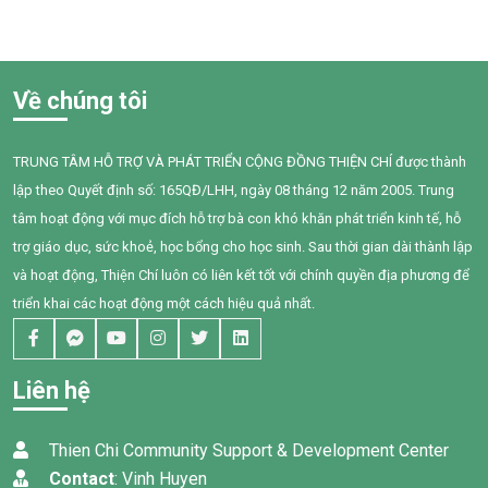
hấp, tim mạch và ung thư.
triển ngôn ngữ. Khi đến với
Điều đáng lo ngại là không chỉ
Trung tâm Thiện Chí, Bối còn
người hút thuốc bị ảnh hưởng
gặp nhiều khó khăn trong
mà những người xung quanh,
giao tiếp, tương tác và diễn
Về chúng tôi
đặc biệt là trẻ em, phụ nữ
đạt nhu cầu của mình. Sau
mang thai và người cao tuổi,
một năm can thiệp với sự
cũng phải đối mặt với nhiều
đồng hành tận tâm của các
TRUNG TÂM HỖ TRỢ VÀ PHÁT TRIỂN CỘNG ĐỒNG THIỆN CHÍ được thành
nguy cơ sức khỏe do hít phải
cô giáo, sự kiên trì của gia
lập theo Quyết định số: 165QĐ/LHH, ngày 08 tháng 12 năm 2005. Trung
khói thuốc thụ động.
đình và nỗ lực không ngừng
của chính Bối, em đã có
tâm hoạt động với mục đích hỗ trợ bà con khó khăn phát triển kinh tế, hỗ
những bước tiến đầy tự hào.
trợ giáo dục, sức khoẻ, học bổng cho học sinh. Sau thời gian dài thành lập
và hoạt động, Thiện Chí luôn có liên kết tốt với chính quyền địa phương để
triển khai các hoạt động một cách hiệu quả nhất.
Liên hệ
Thien Chi Community Support & Development Center
Contact
: Vinh Huyen