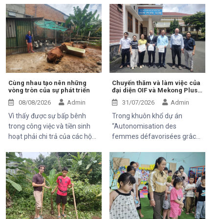
Cùng nhau tạo nên những
Chuyến thăm và làm việc của
vòng tròn của sự phát triển
đại diện OIF và Mekong Plus
tại cộng đồng dự án
08/08/2026
Admin
31/07/2026
Admin
Vì thấy được sự bấp bênh
Trong khuôn khổ dự án
trong công việc và tiền sinh
“Autonomisation des
hoạt phải chi trả của các hộ
femmes défavorisées grâce
khó khăn trung tâm Hỗ Trợ và
à l'indépendance
Phát Triển cộng đồng Thiện
économique et à l'accès aux
chí đã và đang luôn luôn tìm
soins de santé 2025–2028”,
kiếm và thử các mô hình mới,
Trung tâm Thiện Chí vinh dự
thuận tiện, bền vững để có thể
đón tiếp ông Kaloyan Kolev,
giúp được 1 phần nào đó cho
đại diện đơn vị tài trợ
mọi người.
Organisation internationale
de la Francophonie (OIF), và