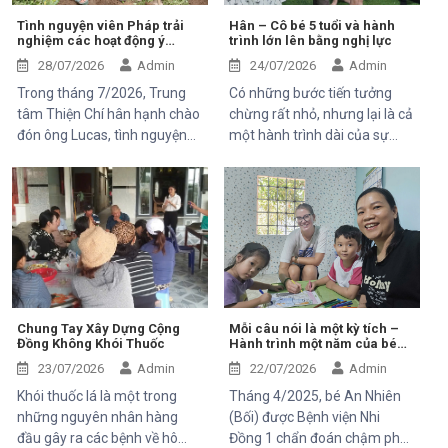
ông Bernard Kervyn, đại diện
Tình nguyện viên Pháp trải
Hân – Cô bé 5 tuổi và hành
nghiệm các hoạt động ý
trình lớn lên bằng nghị lực
Mekong Plus, trong chuyến
nghĩa tại Trung tâm Thiện Chí
công tác tại xã Tánh Linh, Bắc
28/07/2026
Admin
24/07/2026
Admin
Ruộng và Hàm Kiệm, tỉnh
Trong tháng 7/2026, Trung
Có những bước tiến tưởng
Lâm Đồng.
tâm Thiện Chí hân hạnh chào
chừng rất nhỏ, nhưng lại là cả
đón ông Lucas, tình nguyện
một hành trình dài của sự
viên đến từ Pháp, tham gia
kiên trì, yêu thương và hy
chuyến thăm và trải nghiệm
vọng. Hân, cô bé 5 tuổi với nụ
các hoạt động của dự án do
cười trong trẻo, đã đến với
Mekong Plus tài trợ tại địa
Trung tâm trong những ngày
phương.
đầu mang theo rất nhiều thử
thách. Ngay từ khi chào đời,
em phải đối mặt với nhiều vấn
đề về sức khỏe, khiến quá
trình phát triển chậm hơn so
Chung Tay Xây Dựng Cộng
Mỗi câu nói là một kỳ tích –
Đồng Không Khói Thuốc
Hành trình một năm của bé
với các bạn cùng trang lứa.
An Nhiên (Bối)
Những điều tưởng như rất
23/07/2026
Admin
22/07/2026
Admin
bình thường đối với một đứa
Khói thuốc lá là một trong
Tháng 4/2025, bé An Nhiên
trẻ lại là những cột mốc đầy
những nguyên nhân hàng
(Bối) được Bệnh viện Nhi
gian nan đối với em.
đầu gây ra các bệnh về hô
Đồng 1 chẩn đoán chậm phát