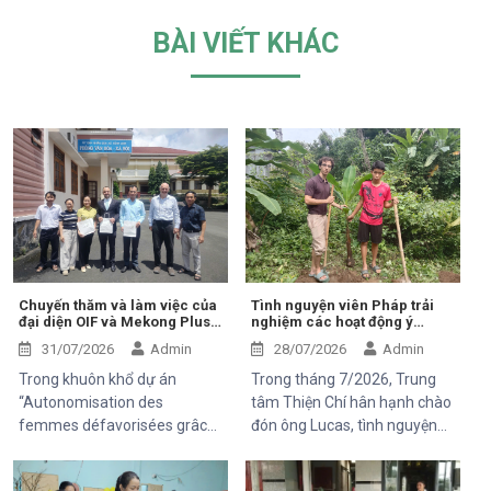
BÀI VIẾT KHÁC
Chuyến thăm và làm việc của
Tình nguyện viên Pháp trải
đại diện OIF và Mekong Plus
nghiệm các hoạt động ý
tại cộng đồng dự án
nghĩa tại Trung tâm Thiện Chí
31/07/2026
Admin
28/07/2026
Admin
Trong khuôn khổ dự án
Trong tháng 7/2026, Trung
“Autonomisation des
tâm Thiện Chí hân hạnh chào
femmes défavorisées grâce
đón ông Lucas, tình nguyện
à l'indépendance
viên đến từ Pháp, tham gia
économique et à l'accès aux
chuyến thăm và trải nghiệm