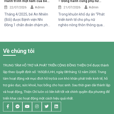
Hành trình một năm của bé
– Đồng hành cùng phụ nữ
với các bạn cùng trang lứa.
An Nhiên (Bối)
phát triển sinh kế bền vững
Những điều tưởng như rất
22/07/2026
Admin
21/07/2026
Admin
bình thường đối với một đứa
Tháng 4/2025, bé An Nhiên
Trong khuôn khổ dự án “Phát
trẻ lại là những cột mốc đầy
(Bối) được Bệnh viện Nhi
triển kinh tế cho phụ nữ
gian nan đối với em.
Đồng 1 chẩn đoán chậm phát
nghèo nông thôn thông qua
triển ngôn ngữ. Khi đến với
hỗ trợ vốn, đào tạo năng lực
Trung tâm Thiện Chí, Bối còn
và tiếp cận chăm sóc sức
gặp nhiều khó khăn trong
khỏe giai đoạn 2025–2028”
giao tiếp, tương tác và diễn
do Tổ chức Quốc tế Pháp ngữ
Về chúng tôi
đạt nhu cầu của mình. Sau
(OIF) tài trợ, Trung tâm Thiện
một năm can thiệp với sự
Chí đã tổ chức buổi chia sẻ
đồng hành tận tâm của các
kiến thức về quản lý chi tiêu
TRUNG TÂM HỖ TRỢ VÀ PHÁT TRIỂN CỘNG ĐỒNG THIỆN CHÍ được thành
cô giáo, sự kiên trì của gia
trong gia đình cho 95 phụ nữ
lập theo Quyết định số: 165QĐ/LHH, ngày 08 tháng 12 năm 2005. Trung
đình và nỗ lực không ngừng
tại xã Tân Thành,Hàm Thuận
của chính Bối, em đã có
Nam.
tâm hoạt động với mục đích hỗ trợ bà con khó khăn phát triển kinh tế, hỗ
những bước tiến đầy tự hào.
trợ giáo dục, sức khoẻ, học bổng cho học sinh. Sau thời gian dài thành lập
và hoạt động, Thiện Chí luôn có liên kết tốt với chính quyền địa phương để
triển khai các hoạt động một cách hiệu quả nhất.