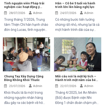
ông Bernard Kervyn, đại diện
Tình nguyện viên Pháp trải
Hân – Cô bé 5 tuổi và hành
nghiệm các hoạt động ý
trình lớn lên bằng nghị lực
Mekong Plus, trong chuyến
nghĩa tại Trung tâm Thiện Chí
công tác tại xã Tánh Linh, Bắc
28/07/2026
Admin
24/07/2026
Admin
Ruộng và Hàm Kiệm, tỉnh
Trong tháng 7/2026, Trung
Có những bước tiến tưởng
Lâm Đồng.
tâm Thiện Chí hân hạnh chào
chừng rất nhỏ, nhưng lại là cả
đón ông Lucas, tình nguyện
một hành trình dài của sự
viên đến từ Pháp, tham gia
kiên trì, yêu thương và hy
chuyến thăm và trải nghiệm
vọng. Hân, cô bé 5 tuổi với nụ
các hoạt động của dự án do
cười trong trẻo, đã đến với
Mekong Plus tài trợ tại địa
Trung tâm trong những ngày
phương.
đầu mang theo rất nhiều thử
thách. Ngay từ khi chào đời,
em phải đối mặt với nhiều vấn
đề về sức khỏe, khiến quá
trình phát triển chậm hơn so
Chung Tay Xây Dựng Cộng
Mỗi câu nói là một kỳ tích –
Đồng Không Khói Thuốc
Hành trình một năm của bé
với các bạn cùng trang lứa.
An Nhiên (Bối)
Những điều tưởng như rất
23/07/2026
Admin
22/07/2026
Admin
bình thường đối với một đứa
Khói thuốc lá là một trong
Tháng 4/2025, bé An Nhiên
trẻ lại là những cột mốc đầy
những nguyên nhân hàng
(Bối) được Bệnh viện Nhi
gian nan đối với em.
đầu gây ra các bệnh về hô
Đồng 1 chẩn đoán chậm phát
hấp, tim mạch và ung thư.
triển ngôn ngữ. Khi đến với