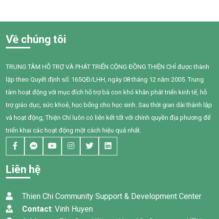
Điều đáng lo ngại là không chỉ
Trung tâm Thiện Chí, Bối còn
người hút thuốc bị ảnh hưởng
gặp nhiều khó khăn trong
mà những người xung quanh,
giao tiếp, tương tác và diễn
Về chúng tôi
đặc biệt là trẻ em, phụ nữ
đạt nhu cầu của mình. Sau
mang thai và người cao tuổi,
một năm can thiệp với sự
cũng phải đối mặt với nhiều
đồng hành tận tâm của các
TRUNG TÂM HỖ TRỢ VÀ PHÁT TRIỂN CỘNG ĐỒNG THIỆN CHÍ được thành
nguy cơ sức khỏe do hít phải
cô giáo, sự kiên trì của gia
lập theo Quyết định số: 165QĐ/LHH, ngày 08 tháng 12 năm 2005. Trung
khói thuốc thụ động.
đình và nỗ lực không ngừng
của chính Bối, em đã có
tâm hoạt động với mục đích hỗ trợ bà con khó khăn phát triển kinh tế, hỗ
những bước tiến đầy tự hào.
trợ giáo dục, sức khoẻ, học bổng cho học sinh. Sau thời gian dài thành lập
và hoạt động, Thiện Chí luôn có liên kết tốt với chính quyền địa phương để
triển khai các hoạt động một cách hiệu quả nhất.
Liên hệ
Thien Chi Community Support & Development Center
Contact
: Vinh Huyen