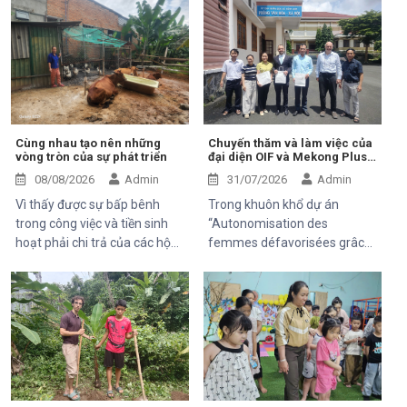
Cùng nhau tạo nên những
Chuyến thăm và làm việc của
vòng tròn của sự phát triển
đại diện OIF và Mekong Plus
tại cộng đồng dự án
08/08/2026
Admin
31/07/2026
Admin
Vì thấy được sự bấp bênh
Trong khuôn khổ dự án
trong công việc và tiền sinh
“Autonomisation des
hoạt phải chi trả của các hộ
femmes défavorisées grâce
khó khăn trung tâm Hỗ Trợ và
à l'indépendance
Phát Triển cộng đồng Thiện
économique et à l'accès aux
chí đã và đang luôn luôn tìm
soins de santé 2025–2028”,
kiếm và thử các mô hình mới,
Trung tâm Thiện Chí vinh dự
thuận tiện, bền vững để có thể
đón tiếp ông Kaloyan Kolev,
giúp được 1 phần nào đó cho
đại diện đơn vị tài trợ
mọi người.
Organisation internationale
de la Francophonie (OIF), và