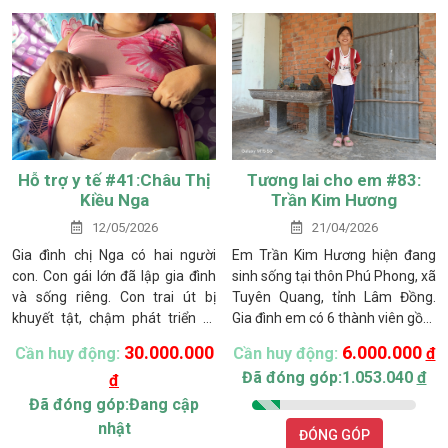
sống của cả gia đình chủ yếu
dựa vào khoản tiền ít ỏi từ công
việc không ổn định của bà cùng
sự hỗ trợ của các con, tổng cộng
khoảng 1 triệu đồng mỗi tháng.
Hỗ trợ y tế #41:Châu Thị
Tương lai cho em #83:
Kiều Nga
Trần Kim Hương
12/05/2026
21/04/2026
Gia đình chị Nga có hai người
Em Trần Kim Hương hiện đang
con. Con gái lớn đã lập gia đình
sinh sống tại thôn Phú Phong, xã
và sống riêng. Con trai út bị
Tuyên Quang, tỉnh Lâm Đồng.
khuyết tật, chậm phát triển trí
Gia đình em có 6 thành viên gồm
tuệ, mọi sinh hoạt đều phụ thuộc
ba mẹ và bốn anh chị em. Ba em
30.000.000
6.000.000
Cần huy động:
Cần huy động:
đ
vào chị Nga chăm sóc. Trước
là anh Trần Kim Sa (sinh năm
Đã đóng góp:1.053.040
đ
đ
đây, chị Nga ở nhà vừa chăm
1994), mẹ là chị Lê Thị Kim Ngân
con, vừa buôn bán quán nước
(sinh năm 1998), cùng các em
Đã đóng góp:Đang cập
nhỏ ven quốc lộ và chăn nuôi gà
nhỏ sinh năm 2018, 2020 và
nhật
ĐÓNG GÓP
để cải thiện thu nhập. Chồng chị
2023.