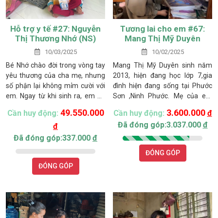
Hỗ trợ y tế #27: Nguyễn
Tương lai cho em #67:
Thị Thương Nhớ (NS)
Mang Thị Mỹ Duyên
10/03/2025
10/02/2025
Bé Nhớ chào đời trong vòng tay
Mang Thị Mỹ Duyên sinh năm
yêu thương của cha mẹ, nhưng
2013, hiện đang học lớp 7,gia
số phận lại không mỉm cười với
đình hiện đang sống tại Phước
em. Ngay từ khi sinh ra, em đã
Sơn ,Ninh Phước. Mẹ của em
mắc chứng bại não và não úng
từng là nạn nhân của một vụ
49.550.000
3.600.000
Cần huy động:
Cần huy động:
đ
thủy, khiến cơ thể nhỏ bé không
cưỡng hiếp, chịu nhiều tổn
Đã đóng góp:3.037.000
đ
đ
thể tự ngồi hay đi lại như bao
thương cả về thể xác lẫn tinh
đứa trẻ khác. Đau lòng hơn, chưa
thần. Sau đó, mẹ em mắc bệnh
Đã đóng góp:337.000
đ
kịp cảm nhận trọn vẹn hơi ấm
xơ gan và đã qua đời cách đây
ĐÓNG GÓP
của cha, Nhớ đã phải xa cha mãi
nhiều năm.
ĐÓNG GÓP
mãi khi em chưa tròn một tuổi.