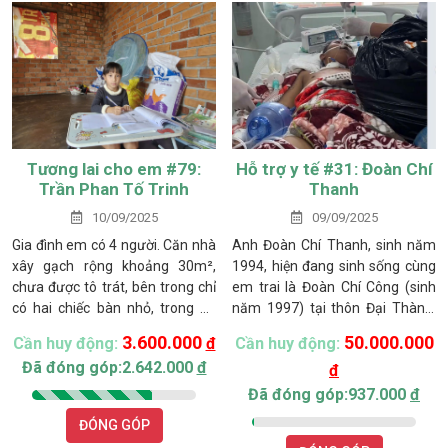
Tương lai cho em #79:
Hỗ trợ y tế #31: Đoàn Chí
Trần Phan Tố Trinh
Thanh
10/09/2025
09/09/2025
Gia đình em có 4 người. Căn nhà
Anh Đoàn Chí Thanh, sinh năm
xây gạch rộng khoảng 30m²,
1994, hiện đang sinh sống cùng
chưa được tô trát, bên trong chỉ
em trai là Đoàn Chí Công (sinh
có hai chiếc bàn nhỏ, trong đó
năm 1997) tại thôn Đại Thành,
một chiếc dành cho em Trinh
xã Hàm Kiệm. Ba mẹ mất sớm,
3.600.000
50.000.000
Cần huy động:
đ
Cần huy động:
học tập. Cuộc sống gia đình chủ
hai anh em nương tựa vào nhau
Đã đóng góp:2.642.000
đ
đ
yếu dựa vào 400 trụ thanh long
để vượt qua khó khăn trong cuộc
do ông nội cho khi ra riêng. Tuy
sống. Gia đình thuộc diện cận
Đã đóng góp:937.000
đ
nhiên, giá thanh long bấp bênh,
nghèo, không có đất canh tác,
ĐÓNG GÓP
sau khi trừ chi phí phân bón,
chỉ biết làm thuê với thu nhập