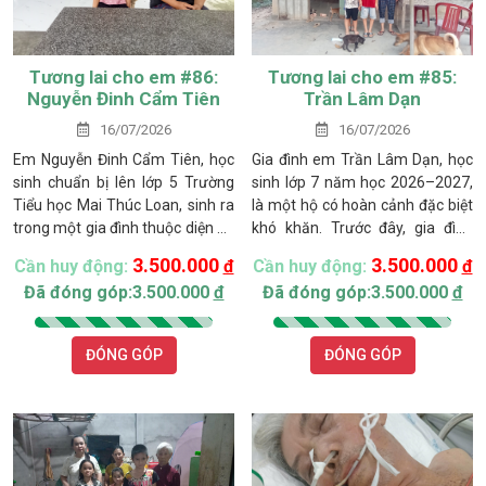
Tương lai cho em #86:
Tương lai cho em #85:
Nguyễn Đinh Cẩm Tiên
Trần Lâm Dạn
16/07/2026
16/07/2026
Em Nguyễn Đinh Cẩm Tiên, học
Gia đình em Trần Lâm Dạn, học
sinh chuẩn bị lên lớp 5 Trường
sinh lớp 7 năm học 2026–2027,
Tiểu học Mai Thúc Loan, sinh ra
là một hộ có hoàn cảnh đặc biệt
trong một gia đình thuộc diện hộ
khó khăn. Trước đây, gia đình
nghèo của địa phương với nhiều
thuộc diện hộ nghèo của địa
3.500.000
3.500.000
Cần huy động:
đ
Cần huy động:
đ
khó khăn chồng chất. Gia đình
phương. Mặc dù đã được đưa ra
Đã đóng góp:3.500.000
đ
Đã đóng góp:3.500.000
đ
em có 5 nhân khẩu gồm mẹ là
khỏi danh sách hộ nghèo sau khi
chị Đinh Thị Thúy, em và em trai
được hỗ trợ một con bò sinh kế,
đang học lớp 4, cùng ông bà
nhưng điều kiện kinh tế vẫn hết
ĐÓNG GÓP
ĐÓNG GÓP
ngoại đều đã lớn tuổi và thường
sức thiếu thốn.
xuyên đau yếu.