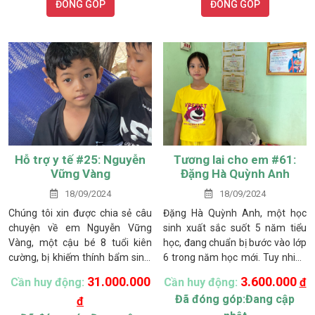
ĐÓNG GÓP
ĐÓNG GÓP
thuật ráp sọ.. Em gặp đại nạn,
chấn thương sọ não, bị liệt một
bên trái, chồng bỏ. Em phải về
quê nương nhờ mẹ đẻ, vì mang
thai mà dùng thuốc kháng sinh
liên tục để giữ mạng sống nên
khi sinh ra bé Như Ý không được
bình thường như những đứa trẻ
khác.
Hỗ trợ y tế #25: Nguyễn
Tương lai cho em #61:
Vững Vàng
Đặng Hà Quỳnh Anh
18/09/2024
18/09/2024
Chúng tôi xin được chia sẻ câu
Đặng Hà Quỳnh Anh, một học
chuyện về em Nguyễn Vững
sinh xuất sắc suốt 5 năm tiểu
Vàng, một cậu bé 8 tuổi kiên
học, đang chuẩn bị bước vào lớp
cường, bị khiếm thính bẩm sinh.
6 trong năm học mới. Tuy nhiên
Điều này không chỉ khiến em
con đường đến trường phía
31.000.000
3.600.000
Cần huy động:
Cần huy động:
đ
không thể nghe được mà còn
trước của em gặp nhiều chông
Đã đóng góp:Đang cập
đ
không thể phát âm và giao tiếp
gai, khi em là cô bé mồ côi cả