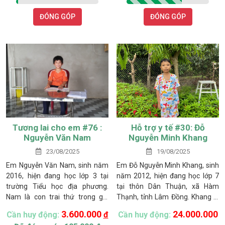
Nguyễn Hùng Sinh (1970) – từ
tá túc trong căn nhà bỏ không
ĐÓNG GÓP
ĐÓNG GÓP
đó một mình làm thuê vất vả để
của một người dân tốt bụng cho
nuôi con ăn học.
mượn ở ven quốc lộ.
Tương lai cho em #76 :
Hỗ trợ y tế #30: Đỗ
Nguyễn Văn Nam
Nguyễn Minh Khang
23/08/2025
19/08/2025
Em Nguyễn Văn Nam, sinh năm
Em Đỗ Nguyễn Minh Khang, sinh
2016, hiện đang học lớp 3 tại
năm 2012, hiện đang học lớp 7
trường Tiểu học địa phương.
tại thôn Dân Thuận, xã Hàm
Nam là con trai thứ trong gia
Thạnh, tỉnh Lâm Đồng. Khang là
đình anh Nguyễn Văn Cảnh và
con trai thứ hai của chị Nguyễn
3.600.000
24.000.000
Cần huy động:
đ
Cần huy động:
chị Trương Thị Tuyền, đang sinh
Thị Trẻo. Từ nhỏ, sức khỏe của