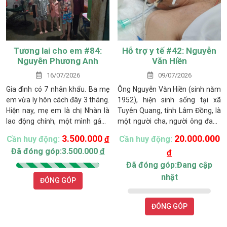
Tương lai cho em #84:
Hỗ trợ y tế #42: Nguyễn
Nguyễn Phương Anh
Văn Hiền
16/07/2026
09/07/2026
Gia đình có 7 nhân khẩu. Ba mẹ
Ông Nguyễn Văn Hiền (sinh năm
em vừa ly hôn cách đây 3 tháng.
1952), hiện sinh sống tại xã
Hiện nay, mẹ em là chị Nhàn là
Tuyên Quang, tỉnh Lâm Đồng, là
lao động chính, một mình gánh
một người cha, người ông đang
vác toàn bộ chi phí sinh hoạt của
phải đối mặt với hoàn cảnh vô
3.500.000
20.000.000
Cần huy động:
đ
Cần huy động:
gia đình. Hằng ngày, chị mưu
cùng khó khăn. Ở tuổi 74, ông
Đã đóng góp:3.500.000
đ
đ
sinh bằng nghề bán vé số với thu
Hiền đã nhiều năm chống chọi
nhập bấp bênh, không ổn định.
với bệnh tim nên không còn khả
Đã đóng góp:Đang cập
Bà ngoại đã lớn tuổi, sức khỏe
năng lao động. Vợ ông, bà
nhật
ĐÓNG GÓP
yếu nên không còn khả năng lao
Nguyễn Thị Tâm (62 tuổi), chỉ ở
động.
nhà làm nội trợ và tranh thủ
nhận gói bánh thuê khi có việc
ĐÓNG GÓP
để kiếm thêm thu nhập. Cuộc