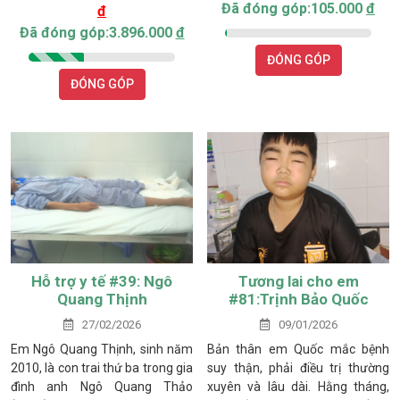
Đã đóng góp:105.000
đ
đ
khăn. Hai vợ chồng làm thuê
vui vẻ và hòa đồng, được thầy cô
mướn, ai thuê gì làm nấy, thu
và bạn bè yêu mến. Kết quả học
Đã đóng góp:3.896.000
đ
nhập bấp bênh, chỉ đủ trang trải
tập của em ở mức trung bình
ĐÓNG GÓP
qua ngày.
khá, trong đó em yêu thích môn
ĐÓNG GÓP
Toán nhưng còn gặp khó khăn ở
môn Anh văn và Ngữ văn. Ngoài
giờ học, Quốc thường tham gia
đá bóng cùng bạn bè và phụ
giúp gia đình chăm sóc bò, nuôi
gà, giặt giũ.
Hỗ trợ y tế #39: Ngô
Tương lai cho em
Quang Thịnh
#81:Trịnh Bảo Quốc
27/02/2026
09/01/2026
Em Ngô Quang Thịnh, sinh năm
Bản thân em Quốc mắc bệnh
2010, là con trai thứ ba trong gia
suy thận, phải điều trị thường
đình anh Ngô Quang Thảo
xuyên và lâu dài. Hằng tháng,