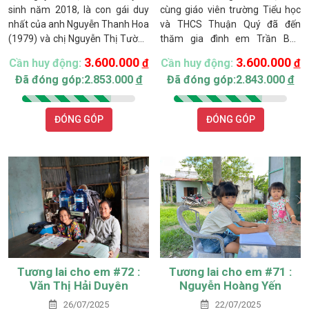
sinh năm 2018, là con gái duy
cùng giáo viên trường Tiểu học
nhất của anh Nguyễn Thanh Hoa
và THCS Thuận Quý đã đến
(1979) và chị Nguyễn Thị Tường
thăm gia đình em Trần Bảo
Vy (1983), hiện sinh sống tại
Uyên, sinh năm 2015, hiện là học
3.600.000
3.600.000
Cần huy động:
đ
Cần huy động:
đ
thôn Phú Sơn, xã Tuyên Quang
sinh của trường. Gia đình em chỉ
Đã đóng góp:2.853.000
đ
Đã đóng góp:2.843.000
đ
(trước đây là Hàm Mỹ), tỉnh Lâm
có ba thành viên. Mẹ Uyên đã bỏ
Đồng.
đi khi em mới 4 tháng tuổi. Từ
đó, ba em một mình gồng gánh
ĐÓNG GÓP
ĐÓNG GÓP
nuôi con nhỏ và chăm sóc mẹ
già.
Tương lai cho em #72 :
Tương lai cho em #71 :
Văn Thị Hải Duyên
Nguyễn Hoàng Yến
26/07/2025
22/07/2025