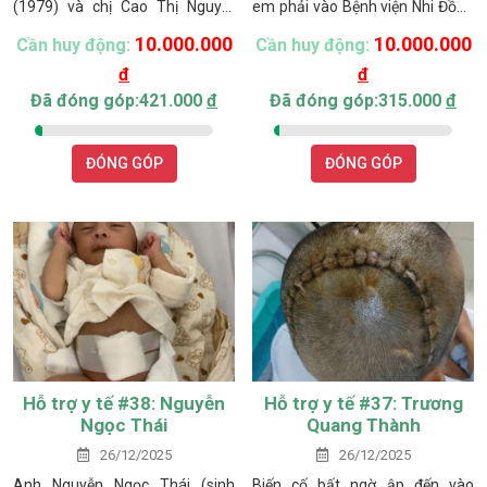
(1979) và chị Cao Thị Nguyệt
em phải vào Bệnh viện Nhi Đồng
(1983), hiện đang sinh sống chủ
2 (TP. Hồ Chí Minh) để điều trị.
10.000.000
10.000.000
Cần huy động:
Cần huy động:
yếu bằng nghề làm thuê và
Mỗi đợt điều trị kéo dài từ 2 đến
đ
đ
trồng thanh long. Gia đình có
10 ngày, với chi phí sau khi trừ
khoảng 400 trụ thanh long, tuy
bảo hiểm y tế vẫn còn từ 8 đến
Đã đóng góp:421.000
đ
Đã đóng góp:315.000
đ
nhiên giá cả bấp bênh, chi phí
10 triệu đồng. Toàn bộ thu nhập
cao nên thu nhập không ổn định,
ít ỏi của gia đình đều dồn cho
ĐÓNG GÓP
ĐÓNG GÓP
thậm chí thua lỗ.
việc chữa bệnh của em.
Hỗ trợ y tế #38: Nguyễn
Hỗ trợ y tế #37: Trương
Ngọc Thái
Quang Thành
26/12/2025
26/12/2025
Anh Nguyễn Ngọc Thái (sinh
Biến cố bất ngờ ập đến vào