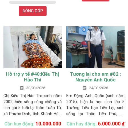
làm thuê nhưng công việc không
ổn định.
ĐÓNG GÓP
Hỗ trợ y tế #40:Kiều Thị
Tương lai cho em #82 :
Hảo Thi
Nguyễn Anh Quốc
30/03/2026
24/03/2026
Chị Kiều Thị Hảo Thi, sinh năm
Em Đặng Anh Quốc (sinh năm
2002, hiện sống cùng chồng và
2015), hiện là học sinh lớp 5
con gái 5 tuổi tại thôn Tuấn Tú,
Trường Tiểu học Tiến Lợi, sinh
xã Phước Dinh, tỉnh Khánh Hòa.
sống tại Thôn Tiến Phú, xã
Gia đình thuộc diện hộ nghèo,
Tuyên Quang, tỉnh Lâm Đồng.
10.000.000
6.000.000
Cần huy động:
Cần huy động:
đ
cuộc sống vốn đã nhiều khó
Em là một học sinh năng động,