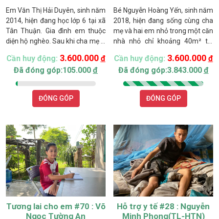
Em Văn Thị Hải Duyên, sinh năm
Bé Nguyễn Hoàng Yến, sinh năm
2014, hiện đang học lớp 6 tại xã
2018, hiện đang sống cùng cha
Tân Thuận. Gia đình em thuộc
mẹ và hai em nhỏ trong một căn
diện hộ nghèo. Sau khi cha mẹ ly
nhà nhỏ chỉ khoảng 40m² tại
hôn, mẹ nuôi em trai út, còn
thôn Dân Thuận, xã Hàm Thạnh,
3.600.000
3.600.000
Cần huy động:
đ
Cần huy động:
đ
Duyên và chị gái – em Văn Thị
tỉnh Lâm Đồng. Gia đình thuộc
Đã đóng góp:105.000
đ
Đã đóng góp:3.843.000
đ
Thanh Trúc, sinh năm 2012 –
diện hộ nghèo của địa phương.
sống cùng cha.
Căn nhà là nhà đại đoàn kết
được xã hỗ trợ xây đã lâu, nay đã
ĐÓNG GÓP
ĐÓNG GÓP
xuống cấp.
Tương lai cho em #70 : Võ
Hỗ trợ y tế #28 : Nguyễn
Ngọc Tường An
Minh Phong(TL-HTN)