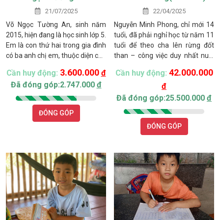
21/07/2025
22/04/2025
Võ Ngọc Tường An, sinh năm
Nguyễn Minh Phong, chỉ mới 14
2015, hiện đang là học sinh lớp 5.
tuổi, đã phải nghỉ học từ năm 11
Em là con thứ hai trong gia đình
tuổi để theo cha lên rừng đốt
có ba anh chị em, thuộc diện cận
than – công việc duy nhất nuôi
nghèo tại địa phương. Cha mẹ
sống gia đình. Cha em, anh Minh
3.600.000
42.000.000
Cần huy động:
đ
Cần huy động:
em là anh Võ Ngọc Hoàng và chị
Dương, mắc bệnh lao phổi
Đã đóng góp:2.747.000
đ
đ
Nguyễn Thị Thúy Kiều. Gia đình
nhưng không có tiền điều trị, thu
sống chủ yếu dựa vào công việc
nhập chỉ khoảng 3 triệu
Đã đóng góp:25.500.000
đ
làm thuê của cha và ít trụ thanh
đồng/tháng. Mẹ em đã bỏ đi từ
ĐÓNG GÓP
long do ông bà để lại. Mẹ em bị
nhiều năm trước.
ĐÓNG GÓP
khuyết tật bẩm sinh, không có
khả năng lao động ổn định và
đến nay vẫn chưa được hưởng
trợ cấp xã hội do không làm
được giấy tờ cần thiết.