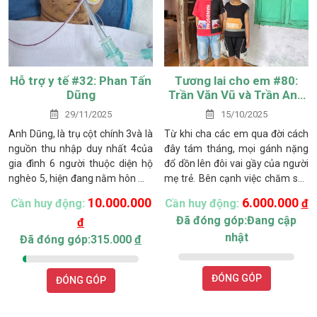
Hỗ trợ y tế #32: Phan Tấn
Tương lai cho em #80:
Dũng
Trần Văn Vũ và Trần Anh
Kiệt
29/11/2025
15/10/2025
Anh Dũng, là trụ cột chính 3và là
Từ khi cha các em qua đời cách
nguồn thu nhập duy nhất 4của
đây tám tháng, mọi gánh nặng
gia đình 6 người thuộc diện hộ
đổ dồn lên đôi vai gầy của người
nghèo 5, hiện đang nằm hôn mê
mẹ trẻ. Bên cạnh việc chăm sóc
sâu do chấn thương não tại
hai con nhỏ, chị Hồng còn phải lo
10.000.000
6.000.000
Cần huy động:
Cần huy động:
đ
Bệnh viện Chợ Rẫy TP HCM6.
cho cha chồng bị tai biến nằm
Đã đóng góp:Đang cập
đ
Cùng lúc đó, chị Duyên (vợ anh)
một chỗ và người chị chồng bị
nhật
đang điều trị gãy xương mặt7.
bệnh thần kinh bẩm sinh.
Đã đóng góp:315.000
đ
Con trai nhỏ 2 tuổi may mắn đã
ổn định sau vết thương ở mang
ĐÓNG GÓP
ĐÓNG GÓP
tai và được gửi về nhà cô ruột
chăm sóc8.