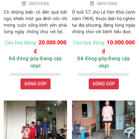
28/07/2026
28/07/2026
Có những biến cố đến quá bất
Ở tuổi 57, chú Lê Văn Khôi (sinh
ngờ, khiến một gia đình vốn chỉ
năm 1969), thuộc diện hộ nghèo
mong cuộc sống bình yên phải
tại địa phương, đang từng ngày
từng ngày chống chọi với bệnh
chống chọi với bệnh tiểu đường
tật và gánh nặng mưu sinh. Gia
đã kéo dài suốt 16 năm. Căn
20.000.000
10.000.000
Cần huy động:
Cần huy động:
đình chị Trần Thị Châu Diễm
bệnh ngày càng trở nặng khiến
đ
đ
(sinh năm 1975), ngụ tại xã Hàm
đôi mắt chú mù lòa, sức khỏe
Kiệm, tỉnh Lâm Đồng, đang rất
suy giảm và hoàn toàn mất khả
Đã đóng góp:Đang cập
Đã đóng góp:Đang cập
cần sự sẻ chia của cộng đồng.
năng lao động. Trong 5 tháng
nhật
nhật
gần đây, ngoài thuốc uống, chú
phải tiêm insulin hằng ngày để
ĐÓNG GÓP
duy trì sự sống.
ĐÓNG GÓP