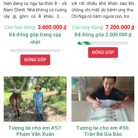
hiện đang cư ngụ tại thôn 8 – xã
với rất nhiều khó khăn sau khi
Nam Chính. Nhà không có ruộng
chồng chị mất do bệnh ung thư.
rẫy gì, gồm có 8 khẩu: 2 vợ
Chị Ngà có năm người con, trong
chồng, mẹ già, chị và 4 đứa
đó đứa lớn nhất sinh năm 2008
3.600.000
7.200.000
Cần huy động:
đ
Cần huy động:
đ
con.Chị Lộc làm công nhân công
và đứa nhỏ nhất mới sinh năm
Đã đóng góp:Đang cập
Đã đóng góp:2.000.000
đ
ty ông Đồn, do ảnh hưởng từ
2023. Con trai lớn của chị đã
nhật
công việc nên chị bị đau dạ dày
phải nghỉ học để phụ giúp gia
và rối loạn tiền đình.
đình và chăm sóc cha bệnh, hiện
ĐÓNG GÓP
tại trở thành lao động chính
ĐÓNG GÓP
cùng với mẹ. Gia đình chủ yếu
sống nhờ vào 300 trụ thanh long
do ông bà nội cho, nhưng vài
năm nay, tình hình giá cả thanh
long không tốt, khiến gia đình chị
gặp rất nhiều khó khăn.
Tương lai cho em #57:
Tương lai cho em #56:
Phạm Văn Xuân
Trần Bá Gia Bảo