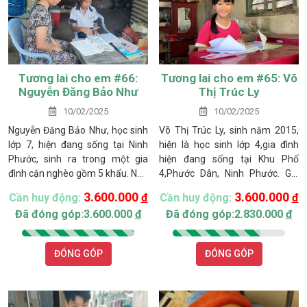
Tương lai cho em #66:
Tương lai cho em #65: Võ
Nguyễn Đăng Bảo Như
Thị Trúc Ly
10/02/2025
10/02/2025
Nguyễn Đăng Bảo Như, học sinh
Võ Thị Trúc Ly, sinh năm 2015,
lớp 7, hiện đang sống tại Ninh
hiện là học sinh lớp 4,gia đình
Phước, sinh ra trong một gia
hiện đang sống tại Khu Phố
đình cận nghèo gồm 5 khẩu. Nhà
4,Phước Dân, Ninh Phước. Gia
không có ruộng đất canh tác,
đình Ly thuộc hộ nghèo, gồm 6
3.600.000
3.600.000
Cần huy động:
đ
Cần huy động:
đ
thu nhập chủ yếu dựa vào công
người, Cha mẹ và 4 con đều
Đã đóng góp:3.600.000
đ
Đã đóng góp:2.830.000
đ
việc làm thuê bấp bênh của ba
đang tuổi đi học, trong chị gái
mẹ. Mẹ em phụ quán ăn từ 5h
đầu học năm 2 ngành Luật tại
sáng đến 13h30, kiếm được
Đại học Huế, học theo hình thức
ĐÓNG GÓP
ĐÓNG GÓP
150.000 đồng/ngày. Ba em ai
online do không đủ tiền nộp học
kêu gì làm nấy, có ngày đi phụ hồ
chính quy tại trường, Ba con gái
được 200.000 đồng, nhưng
sau lần lượt học lớp 10, lơp 4 và
không ổn định.
lớp 2.