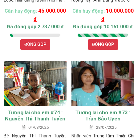
2006, hiện đang là sinh viên năm
ruộng rẫy. Anh Dũng trước đây
thứ hai Trường Đại học Bách
làm nghề tự do, chủ yếu đi lấy
45.000.000
10.000.000
Cần huy động:
Cần huy động:
Khoa TP. Hồ Chí Minh.
mật ong rừng để bán; chị vợ làm
đ
đ
thuê kiếm sống qua ngày. Căn
nhà khoảng 50m², tường xây
Đã đóng góp:2.737.000
đ
Đã đóng góp:10.161.000
đ
nhưng chưa tô, mái tôn tạm bợ,
bên trong không có vật dụng giá
ĐÓNG GÓP
ĐÓNG GÓP
trị.
Tương lai cho em #74 :
Tương lai cho em #73 :
Nguyễn Thị Thanh Tuyền
Trần Bảo Uyên
04/08/2025
28/07/2025
Bé Nguyễn Thị Thanh Tuyền,
Nhân viên Trung tâm Thiện Chí