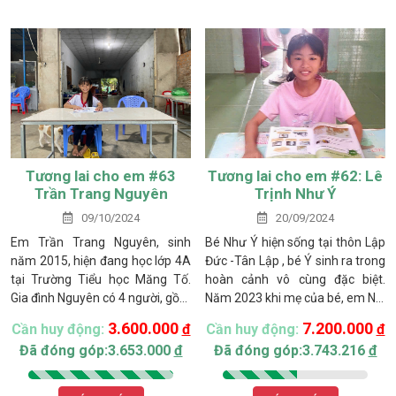
mẹ Nam đành phải đưa em
nhập viện tại Bệnh viện Tâm
thần Biên Hòa.
Tương lai cho em #63
Tương lai cho em #62: Lê
Trần Trang Nguyên
Trịnh Như Ý
09/10/2024
20/09/2024
Em Trần Trang Nguyên, sinh
Bé Như Ý hiện sống tại thôn Lập
năm 2015, hiện đang học lớp 4A
Đức -Tân Lập , bé Ý sinh ra trong
tại Trường Tiểu học Măng Tố.
hoàn cảnh vô cùng đặc biệt.
Gia đình Nguyên có 4 người, gồm
Năm 2023 khi mẹ của bé, em Na,
ba mẹ và chị gái, sống tại thôn 1,
không may gặp tai nạn giao
3.600.000
7.200.000
Cần huy động:
đ
Cần huy động:
đ
xã Măng Tố, huyện Tánh Linh,
thông nghiêm trọng trong lúc
Đã đóng góp:3.653.000
đ
Đã đóng góp:3.743.216
đ
tỉnh Bình Thuận. Gia đình thuộc
mang thai bé Như Ý mà không
diện hộ nghèo của địa phương.
hề hay biết, em Na bị chấn
thương sọ não và phải phẫu