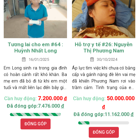
Tương lai cho em #64 :
Hỗ trợ y tế #26: Nguyễn
Huỳnh Nhất Long
Thị Phương Nam
16/01/2025
30/10/2024
Em Long sinh ra trong gia đình
Áp lực tìm việc khi chưa có bằng
có hoàn cảnh rất khó khăn. Ba
cấp và gánh nặng đè lên vai mẹ
mẹ em đã bỏ đi từ khi em một
đã khiến Phương Nam rơi vào
tuổi và mất liên lạc đến bây giờ.
trầm cảm. Tình trạng của em
Gia đình có 3 khẩu, gồm: bà
ngày càng tồi tệ, đến mức không
7.200.000
50.000.000
Cần huy động:
đ
Cần huy động:
ngoại, cậu út và em. Người cậu
kiểm soát được hành động của
Đã đóng góp:7.476.000
đ
đ
út thường xuyên đi làm thuê xa
mình. Gần đây, Nam thường
nhà và làm chỉ đủ nuôi sống bản
xuyên phát cuồng, tự làm tổn
Đã đóng góp:11.162.000
đ
thân nên không giúp được gì cho
thương bản thân và gây nguy
ĐÓNG GÓP
gia đình.
hiểm cho người xung quanh.
ĐÓNG GÓP
Trước tình hình nghiêm trọng,