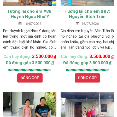
Tương lai cho em #88:
Tương lai cho em #87:
Huỳnh Ngọc Như Ý
Nguyễn Bích Trân
16/07/2026
16/07/2026
Em Huỳnh Ngọc Như Ý đang lớn
Gia đình em Nguyễn Bích Trân là
lên trong một gia đình có hoàn
hộ nghèo tại địa phương với 6
cảnh đặc biệt khó khăn. Gia đình
nhân khẩu, gồm cha mẹ, hai chị
em thuộc diện hộ nghèo, có 6
em Trân đang học lớp 8 và lớp 5,
nhân khẩu với 4 anh chị em đều
cùng ông bà ngoại đã lớn tuổi.
3.500.000
3.500.000
Cần huy động:
đ
Cần huy động:
đ
đang tuổi đến trường. Không có
Gia đình không có đất sản xuất.
Đã đóng góp:3.500.000
đ
Đã đóng góp:3.500.000
đ
đất sản xuất, cả gia đình phải
Ông ngoại em bị tai biến, nằm
sống trong căn nhà thuê, mọi chi
một chỗ nhiều năm và chỉ sống
phí sinh hoạt chỉ trông chờ vào
nhờ khoản trợ cấp xã hội
ĐÓNG GÓP
ĐÓNG GÓP
đồng lương công nhân ít ỏi của
1.700.000 đồng mỗi tháng. Bà
mẹ.
ngoại tuổi cao, sức khỏe ngày
càng yếu.