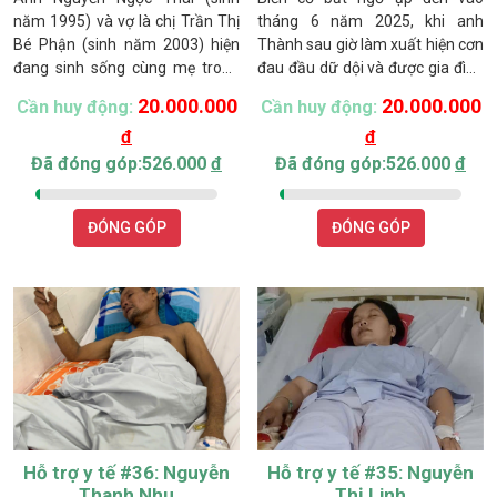
năm 1995) và vợ là chị Trần Thị
tháng 6 năm 2025, khi anh
Bé Phận (sinh năm 2003) hiện
Thành sau giờ làm xuất hiện cơn
đang sinh sống cùng mẹ trong
đau đầu dữ dội và được gia đình
hoàn cảnh kinh tế rất khó khăn.
đưa đi cấp cứu tại Bệnh viện Chợ
20.000.000
20.000.000
Cần huy động:
Cần huy động:
Năm 2024, niềm vui chào đón
Rẫy. Bác sĩ chẩn đoán anh bị tai
đ
đ
con đầu lòng của gia đình nhanh
biến, xuất huyết não, buộc phải
chóng trở thành nỗi lo lớn khi
phẫu thuật khẩn cấp và điều trị
Đã đóng góp:526.000
đ
Đã đóng góp:526.000
đ
trong thai kỳ, bác sĩ chẩn đoán
nội trú 45 ngày. Sau đó, anh tiếp
thai nhi bị hở thành bụng.
tục nằm điều trị thêm 10 ngày
ĐÓNG GÓP
ĐÓNG GÓP
tại Bệnh viện Đa khoa Bình
Thuận. Tổng chi phí điều trị lên
đến 70 triệu đồng (đã có bảo
hiểm y tế hỗ trợ).
Hỗ trợ y tế #36: Nguyễn
Hỗ trợ y tế #35: Nguyễn
Thanh Nhu
Thị Linh