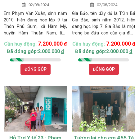
02/08/2024
02/08/2024
Em Phạm Văn Xuân, sinh năm
Gia Bảo, tên đầy đủ là Trần Bá
2010, hiện đang học lớp 9 tại
Gia Bảo, sinh năm 2012, hiện
Thôn Phú Sum, xã Hàm Mỹ,
đang học lớp 7. Gia Bảo là một
huyện Hàm Thuận Nam, tỉnh
trong ba đứa con của gia đình
Bình Thuận. Xuân là con trai lớn
anh Trần Bá Khôi và chị Phan Thị
7.200.000
7.200.000
Cần huy động:
đ
Cần huy động:
đ
trong gia đình có bốn anh chị
Thương, sống tại Thôn Hiệp
Đã đóng góp:2.000.000
đ
Đã đóng góp:2.000.000
đ
em, sống cùng cha mẹ và bà nội
Nhơn, xã Tân Thuận, huyện Hàm
đã 86 tuổi trong một ngôi nhà
Thuận Nam, tỉnh Bình Thuận.
cấp 4 đã xuống cấp. Gia đình em
Gia đình anh Khôi, vốn quê ở
ĐÓNG GÓP
ĐÓNG GÓP
đang gặp rất nhiều khó khăn về
Quảng Trị, đã phải rời quê hương
kinh tế.
để lập nghiệp ở vùng đất mới, đối
mặt với nhiều khó khăn trong
cuộc sống.
Hỗ Trợ Y tế 23 : Phạm
Tương lai cho em #55 Tà