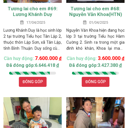
Tương lai cho em #69:
Tương lai cho em #68:
Lương Khánh Duy
Nguyễn Văn Khoa(HTN)
17/04/2025
01/04/2025
Lương Khánh Duy là học sinh lớp
Nguyễn Văn Khoa hiện đang học
2 tại trường Tiểu học Tân Lập 2,
lớp 3 tại trường Tiểu học Hàm
thuộc thôn Lập Sơn, xã Tân Lập,
Cường 2. Sinh ra trong một gia
tỉnh Bình Thuận. Duy sống cùng
đình khó khăn, Khoa lại mang
ông bà nội trong một căn nhà
trong mình căn bệnh tim bẩm
7.600.000
3.600.000
Cần huy động:
đ
Cần huy động:
đ
sàn tạm bợ nằm sâu trong khu
sinh. Dù đã từng phải phẫu
Đã đóng góp:6.646.418
đ
Đã đóng góp:3.427.380
đ
dân cư. Gia đình em thuộc diện
thuật, nhưng hiện tại, gia đình
hộ nghèo và là người đồng bào
không có điều kiện cho Khoa tái
dân tộc thiểu số từ miền Bắc vào
khám và theo dõi định kì. Mỗi khi
ĐÓNG GÓP
ĐÓNG GÓP
lập nghiệp cách đây hơn 10 năm.
cơ thể Khoa mệt mỏi hoặc đau
nhức, gia đình chỉ có thể mua
thuốc tại cửa hàng gần nhà để
Khoa tạm thời vượt qua.