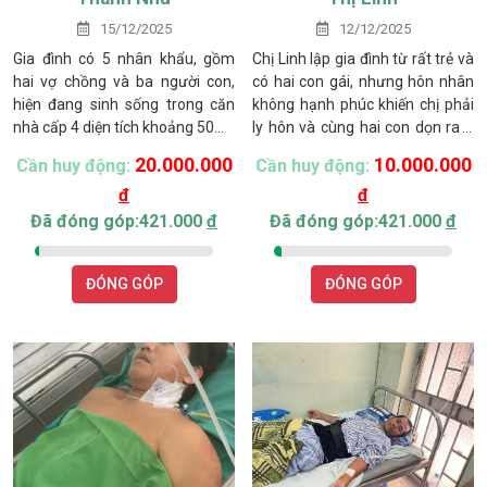
15/12/2025
12/12/2025
Gia đình có 5 nhân khẩu, gồm
Chị Linh lập gia đình từ rất trẻ và
hai vợ chồng và ba người con,
có hai con gái, nhưng hôn nhân
hiện đang sinh sống trong căn
không hạnh phúc khiến chị phải
nhà cấp 4 diện tích khoảng 50m²
ly hôn và cùng hai con dọn ra ở
tại thôn Phú Sum, xã Tuyên
trọ, làm thuê tại các vựa thanh
20.000.000
10.000.000
Cần huy động:
Cần huy động:
Quang, tỉnh Lâm Đồng. Nguồn
long để nuôi con. Năm 2019, chị
đ
đ
thu nhập chính của gia đình chủ
tái hôn và sinh bé Thanh Duy,
yếu từ làm thuê và 600 trụ thanh
nhưng người chồng thứ hai cũng
Đã đóng góp:421.000
đ
Đã đóng góp:421.000
đ
long, tuy nhiên giá cả bấp bênh,
bỏ đi, để lại chị một mình nuôi ba
thu nhập không đủ trang trải
con nhỏ. Dù cuộc sống khó khăn,
ĐÓNG GÓP
ĐÓNG GÓP
cuộc sống.
chị vẫn cố gắng làm việc để các
con được học hành đầy đủ.