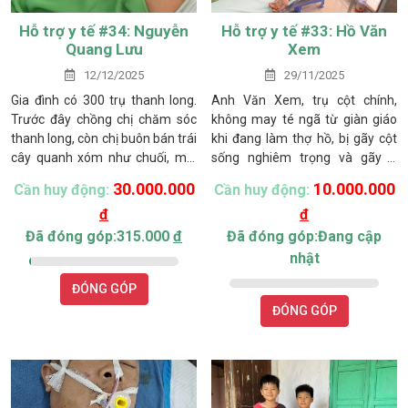
Hỗ trợ y tế #34: Nguyễn
Hỗ trợ y tế #33: Hồ Văn
Quang Lưu
Xem
12/12/2025
29/11/2025
Gia đình có 300 trụ thanh long.
Anh Văn Xem, trụ cột chính,
Trước đây chồng chị chăm sóc
không may té ngã từ giàn giáo
thanh long, còn chị buôn bán trái
khi đang làm thợ hồ, bị gãy cột
cây quanh xóm như chuối, mít,
sống nghiêm trọng và gãy 3
bưởi… mỗi ngày lời khoảng
xương sườn. Hiện tại, anh đang
30.000.000
10.000.000
Cần huy động:
Cần huy động:
200.000 đồng. Tưởng rằng cuộc
được điều trị tại Bệnh viện Đa
đ
đ
sống của chị sẽ bình dị, nhưng
khoa tỉnh Lâm Đồng , nhưng các
liên tiếp những biến cố lớn xảy
bác sĩ yêu cầu phải chuyển gấp
Đã đóng góp:315.000
đ
Đã đóng góp:Đang cập
đến.
vào bệnh viện tại TP.HCM để
nhật
phẫu thuật và điều trị chuyên
ĐÓNG GÓP
sâu vì anh bị nặng.
ĐÓNG GÓP