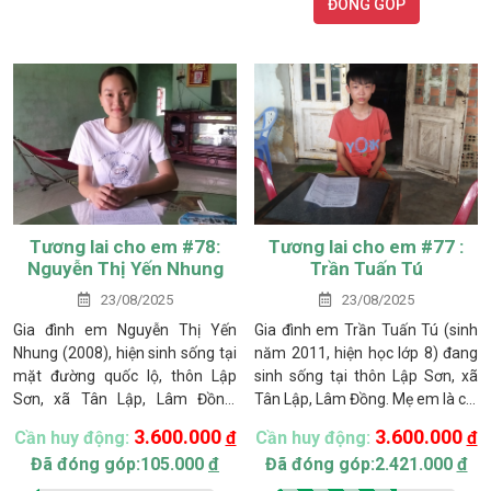
ĐÓNG GÓP
thuốc, điện thắp sáng và công
bấp bênh khoảng 200.000 –
lao động, mỗi vụ chỉ còn lại 7–8
300.000 đồng mỗi ngày.
triệu đồng.
Tương lai cho em #78:
Tương lai cho em #77 :
Nguyễn Thị Yến Nhung
Trần Tuấn Tú
23/08/2025
23/08/2025
Gia đình em Nguyễn Thị Yến
Gia đình em Trần Tuấn Tú (sinh
Nhung (2008), hiện sinh sống tại
năm 2011, hiện học lớp 8) đang
mặt đường quốc lộ, thôn Lập
sinh sống tại thôn Lập Sơn, xã
Sơn, xã Tân Lập, Lâm Đồng,
Tân Lập, Lâm Đồng. Mẹ em là chị
thuộc diện cận nghèo. Mẹ bỏ đi
Hoàng Thị Hạ, quê Thái Nguyên,
3.600.000
3.600.000
Cần huy động:
đ
Cần huy động:
đ
khi Nhung vừa tròn 1 tuổi, để lại
phải một mình gồng gánh nuôi
Đã đóng góp:105.000
đ
Đã đóng góp:2.421.000
đ
ba chị em cho người cha gồng
hai con nhỏ sau nhiều biến cố
gánh nuôi nấng. Cha em – anh
trong hôn nhân. Cả gia đình hiện