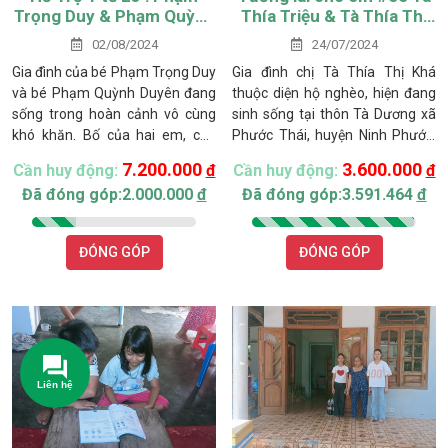
Trọng Duy & Phạm Quỳnh
Thía Triệu & Tà Thía Thị
Duyên
Nguyên
02/08/2024
24/07/2024
Gia đình của bé Phạm Trọng Duy
Gia đình chị Tà Thía Thị Khá
và bé Phạm Quỳnh Duyên đang
thuộc diện hộ nghèo, hiện đang
sống trong hoàn cảnh vô cùng
sinh sống tại thôn Tà Dương xã
khó khăn. Bố của hai em, chú
Phước Thái, huyện Ninh Phước.
Phạm Trọng Phú, sinh năm
Cách đây ba năm chồng chị bị
7.200.000
3.600.000
Cần huy động:
đ
Cần huy động:
đ
1967, bị bệnh gút nặng. Chú
bệnh rồi qua đời, hiện nay một
Đã đóng góp:2.000.000
đ
Đã đóng góp:3.591.464
đ
thường xuyên đau nhức và
mình chị nuôi hai đứa con và mẹ
không thể làm việc nặng, hiện tại
già, đứa con trai lớn tên là Tà
chỉ có thể ngồi một chỗ và cần
Thía Triệu chuẩn bị vào lớp 9,
ĐÓNG GÓP
ĐÓNG GÓP
sự trợ giúp trong các sinh hoạt
đứa con gái nhỏ tên Tà Thía Thị
cá nhân hàng ngày. Mẹ của hai
Nguyên học lớp 2, và mẹ già sức
em, cô Huỳnh Thị Minh Giàu,
khoẻ yếu hay đau ốm.
sinh năm 1970, phải ở nhà chăm
sóc chồng và hai con bị khuyết
tật, do đó không thể đi làm kiếm
thu nhập.
Liên hệ