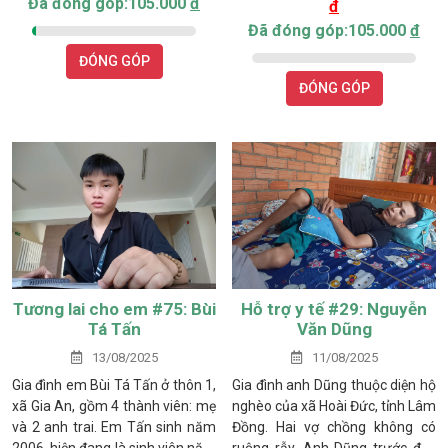
Đã đóng góp:105.000
đ
đ
sống trong căn nhà nhỏ nằm
em rất yếu. Đến khi 8 tháng tuổi,
sâu phía sau bãi rác thôn Lập
sau nhiều lần bệnh nặng, gia
Đã đóng góp:105.000
đ
Đức, xã Tân Lập, tỉnh Lâm Đồng.
đình đưa em đến Bệnh viện Nhi
ĐÓNG GÓP
Đồng thì mới phát hiện Khang
ĐÓNG GÓP
không chỉ bị tim bẩm sinh mà
còn mắc thêm bệnh K máu.
Tương lai cho em #75: Bùi
Hỗ trợ y tế #29: Nguyễn
Tá Tấn
Văn Dũng
13/08/2025
11/08/2025
Gia đình em Bùi Tá Tấn ở thôn 1,
Gia đình anh Dũng thuộc diện hộ
xã Gia An, gồm 4 thành viên: mẹ
nghèo của xã Hoài Đức, tỉnh Lâm
và 2 anh trai. Em Tấn sinh năm
Đồng. Hai vợ chồng không có