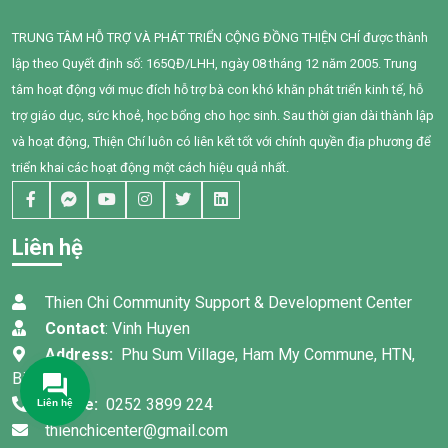
TRUNG TÂM HỖ TRỢ VÀ PHÁT TRIỂN CỘNG ĐỒNG THIỆN CHÍ được thành
lập theo Quyết định số: 165QĐ/LHH, ngày 08 tháng 12 năm 2005. Trung
tâm hoạt động với mục đích hỗ trợ bà con khó khăn phát triển kinh tế, hỗ
trợ giáo dục, sức khoẻ, học bổng cho học sinh. Sau thời gian dài thành lập
và hoạt động, Thiện Chí luôn có liên kết tốt với chính quyền địa phương để
triển khai các hoạt động một cách hiệu quả nhất.
Liên hệ
Thien Chi Community Support & Development Center
Contact
: Vinh Huyen
Address:
Phu Sum Village, Ham My Commune, HTN,
Binh Thuan
Phone:
0252 3899 224
Liên hệ
thienchicenter@gmail.com