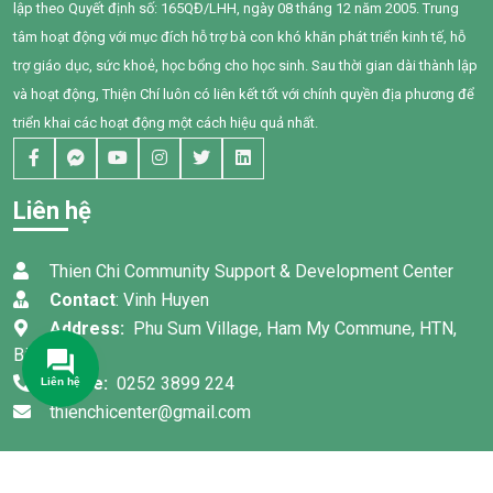
lập theo Quyết định số: 165QĐ/LHH, ngày 08 tháng 12 năm 2005. Trung
tâm hoạt động với mục đích hỗ trợ bà con khó khăn phát triển kinh tế, hỗ
trợ giáo dục, sức khoẻ, học bổng cho học sinh. Sau thời gian dài thành lập
và hoạt động, Thiện Chí luôn có liên kết tốt với chính quyền địa phương để
triển khai các hoạt động một cách hiệu quả nhất.
Liên hệ
Thien Chi Community Support & Development Center
Contact
: Vinh Huyen
Address:
Phu Sum Village, Ham My Commune, HTN,
Binh Thuan
Phone:
0252 3899 224
Liên hệ
thienchicenter@gmail.com
© Bản quyền 2022 thuộc về
TRUNG TÂM HỖ TRỢ VÀ PHÁT