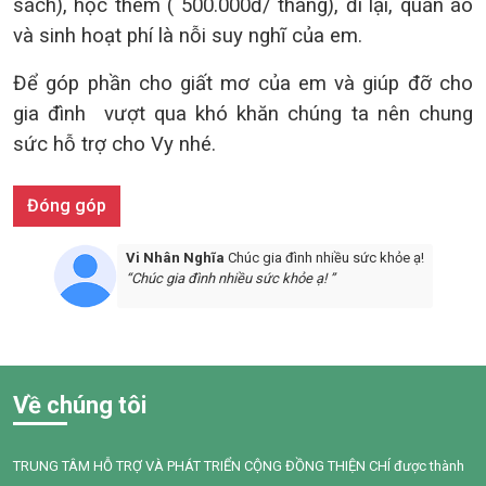
sách), học thêm ( 500.000đ/ tháng), đi lại, quần áo
và sinh hoạt phí là nỗi suy nghĩ của em
.
Để góp phần cho giất mơ của em và giúp đỡ cho
gia đình vượt qua khó khăn chúng ta nên chung
sức hỗ trợ cho Vy nhé.
Đóng góp
Vi Nhân Nghĩa
Chúc gia đình nhiều sức khỏe ạ!
“Chúc gia đình nhiều sức khỏe ạ! ”
Về chúng tôi
TRUNG TÂM HỖ TRỢ VÀ PHÁT TRIỂN CỘNG ĐỒNG THIỆN CHÍ được thành