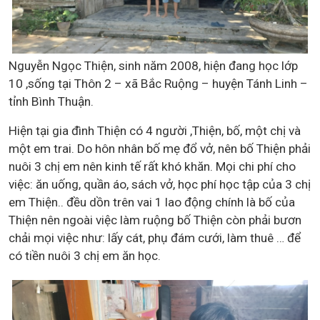
Nguyễn Ngọc Thiện, sinh năm 2008,
hiện
đang học lớp
10
,sống tại
Thôn 2 – xã Bắc Ruộng – huyện Tánh Linh –
tỉnh Bình Thuận.
Hiện tại gia đình
Thiện
có 4
người
,Thiện, bố, một chị và
một em trai.
Do hôn nhân
bố mẹ
đổ vở,
nên bố Thiện
phải
nuôi 3
chị em
nên kinh tế rất khó khăn. Mọi chi phí cho
việc: ăn uống, quần áo, sách vở, học phí học tập của 3
chị
em Thiện
.. đều dồn trên vai 1 lao động chính
là bố của
Thiện
nên ngoài việc làm ruộng
bố Thiện
còn phải bươn
chải mọi việc như: lấy cát, phụ đám cưới, làm thuê … để
có tiền nuôi
3 chị em
ăn học.