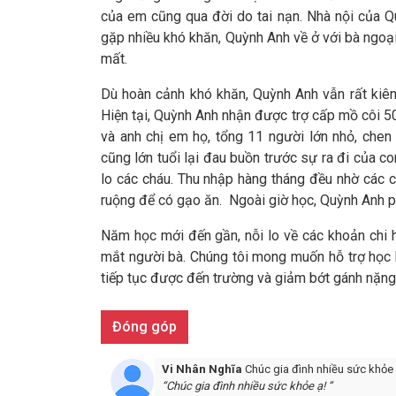
của em cũng qua đời do tai nạn. Nhà nội của 
gặp nhiều khó khăn, Quỳnh Anh về ở với bà ngoạ
mất.
Dù hoàn cảnh khó khăn, Quỳnh Anh vẫn rất kiên
Hiện tại, Quỳnh Anh nhận được trợ cấp mồ côi 5
và anh chị em họ, tổng 11 người lớn nhỏ, che
cũng lớn tuổi lại đau buồn trước sự ra đi của c
lo các cháu. Thu nhập hàng tháng đều nhờ các c
ruộng để có gạo ăn. Ngoài giờ học, Quỳnh Anh p
Năm học mới đến gần, nỗi lo về các khoản chi 
mắt người bà. Chúng tôi mong muốn hỗ trợ học
tiếp tục được đến trường và giảm bớt gánh nặng t
Đóng góp
ế #1: Ngô Văn
Vi Nhân Nghĩa
Chúc gia đình nhiều sức khỏe 
“Chúc gia đình nhiều sức khỏe ạ! ”