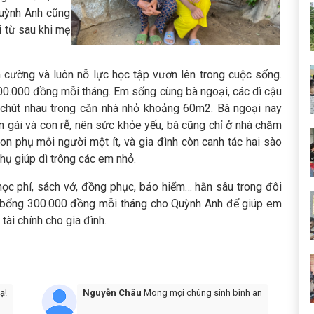
Quỳnh Anh cũng
i từ sau khi mẹ
 cường và luôn nỗ lực học tập vươn lên trong cuộc sống.
00.000 đồng mỗi tháng. Em sống cùng bà ngoại, các dì cậu
n chút nhau trong căn nhà nhỏ khoảng 60m2. Bà ngoại nay
on gái và con rễ, nên sức khỏe yếu, bà cũng chỉ ở nhà chăm
on phụ mỗi người một ít, và gia đình còn canh tác hai sào
hụ giúp dì trông các em nhỏ.
học phí, sách vở, đồng phục, bảo hiểm… hằn sâu trong đôi
 bổng 300.000 đồng mỗi tháng cho Quỳnh Anh để giúp em
ài chính cho gia đình.
ạ!
Nguyễn Châu
Mong mọi chúng sinh bình an