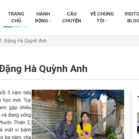
TRANG
HÀNH
CÂU
VỀ CHÚNG
VISIT
CHỦ
ĐỘNG
CHUYỆN
TÔI
BLO
1: Đặng Hà Quỳnh Anh
 Đặng Hà Quỳnh Anh
ốt 5 năm tiểu
 học mới. Tuy
 em gặp nhiều
ẹ và đang sống
Phước Thiện 2,
ã mất vì bệnh
ng ba năm, cha