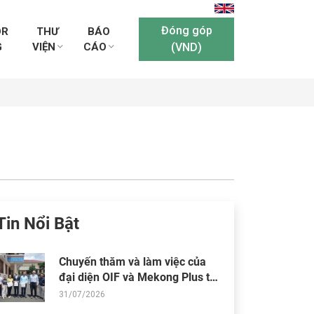
Đóng góp
OR
THƯ
BÁO
G
VIỆN
CÁO
(VND)
Tin Nổi Bật
Chuyến thăm và làm việc của
đại diện OIF và Mekong Plus tại
cộng đồng dự án
31/07/2026