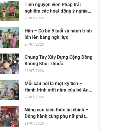
Tình nguyện viên Pháp trải
nghiệm các hoạt động ý nghĩa
tại Trung tâm Thiện Chí
28/07/2026
Hân – Cô bé 5 tuổi và hành trình
lớn lên bằng nghị lực
24/07/2026
Chung Tay Xây Dựng Cộng Đồng
Không Khói Thuốc
23/07/2026
Mỗi câu nói là một kỳ tích –
Hành trình một năm của bé An
Nhiên (Bối)
22/07/2026
Nâng cao kiến thức tài chính –
Đồng hành cùng phụ nữ phát
triển sinh kế bền vững
Phạm Thị Yến Ngọc
đã đóng góp Tương lai cho
An Huy
21/07/2026
em #1: Nguyễn Lê Hồng Nhi
Thoả