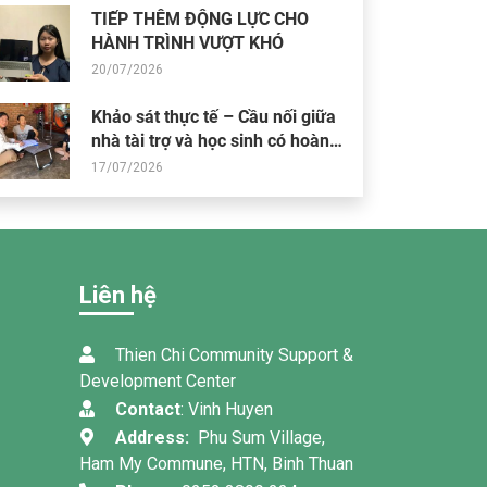
“Chúc 2 bé khoẻ mạnh, có ý chí thực hiện ước mơ
“Mong ôn
TIẾP THÊM ĐỘNG LỰC CHO
các con nha :)!”
HÀNH TRÌNH VƯỢT KHÓ
20/07/2026
Khảo sát thực tế – Cầu nối giữa
nhà tài trợ và học sinh có hoàn
cảnh khó khăn
17/07/2026
Liên hệ
Thien Chi Community Support &
Development Center
Contact
: Vinh Huyen
Address:
Phu Sum Village,
Ham My Commune, HTN, Binh Thuan