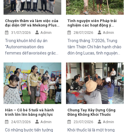
Chuyến thăm và làm việc của
Tình nguyện viên Pháp trải
đại diện OIF và Mekong Plus
nghiệm các hoạt động ý
tại cộng đồng dự án
nghĩa tại Trung tâm Thiện Chí
31/07/2026
Admin
28/07/2026
Admin
Trong khuôn khổ dự án
Trong tháng 7/2026, Trung
“Autonomisation des
tâm Thiện Chí hân hạnh chào
femmes défavorisées grâce
đón ông Lucas, tình nguyện
à l'indépendance
viên đến từ Pháp, tham gia
économique et à l'accès aux
chuyến thăm và trải nghiệm
soins de santé 2025–2028”,
các hoạt động của dự án do
Trung tâm Thiện Chí vinh dự
Mekong Plus tài trợ tại địa
đón tiếp ông Kaloyan Kolev,
phương.
đại diện đơn vị tài trợ
Organisation internationale
de la Francophonie (OIF), và
ông Bernard Kervyn, đại diện
Hân – Cô bé 5 tuổi và hành
Chung Tay Xây Dựng Cộng
trình lớn lên bằng nghị lực
Đồng Không Khói Thuốc
Mekong Plus, trong chuyến
công tác tại xã Tánh Linh, Bắc
24/07/2026
Admin
23/07/2026
Admin
Ruộng và Hàm Kiệm, tỉnh
Có những bước tiến tưởng
Khói thuốc lá là một trong