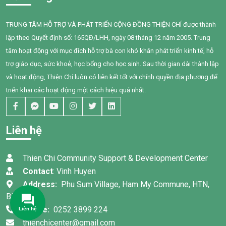
một năm can thiệp với sự
Chí đã tổ chức buổi chia sẻ
đồng hành tận tâm của các
kiến thức về quản lý chi tiêu
TRUNG TÂM HỖ TRỢ VÀ PHÁT TRIỂN CỘNG ĐỒNG THIỆN CHÍ được thành
cô giáo, sự kiên trì của gia
trong gia đình cho 95 phụ nữ
lập theo Quyết định số: 165QĐ/LHH, ngày 08 tháng 12 năm 2005. Trung
đình và nỗ lực không ngừng
tại xã Tân Thành,Hàm Thuận
của chính Bối, em đã có
Nam.
tâm hoạt động với mục đích hỗ trợ bà con khó khăn phát triển kinh tế, hỗ
những bước tiến đầy tự hào.
trợ giáo dục, sức khoẻ, học bổng cho học sinh. Sau thời gian dài thành lập
và hoạt động, Thiện Chí luôn có liên kết tốt với chính quyền địa phương để
triển khai các hoạt động một cách hiệu quả nhất.
Liên hệ
Thien Chi Community Support & Development Center
Contact
: Vinh Huyen
Address:
Phu Sum Village, Ham My Commune, HTN,
Binh Thuan
Phone:
0252 3899 224
thienchicenter@gmail.com