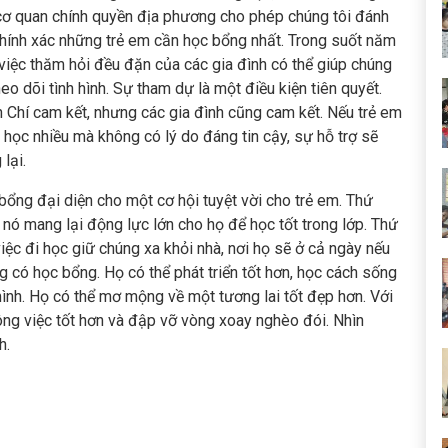
cơ quan chính quyền địa phương cho phép chúng tôi đánh
chính xác những trẻ em cần học bổng nhất. Trong suốt năm
 việc thăm hỏi đều đặn của các gia đình có thể giúp chúng
heo dõi tình hình. Sự tham dự là một điều kiện tiên quyết.
n Chí cam kết, nhưng các gia đình cũng cam kết. Nếu trẻ em
 học nhiều mà không có lý do đáng tin cậy, sự hỗ trợ sẽ
lại.
bổng đại diện cho một cơ hội tuyệt vời cho trẻ em. Thứ
, nó mang lại động lực lớn cho họ để học tốt trong lớp. Thứ
việc đi học giữ chúng xa khỏi nhà, nơi họ sẽ ở cả ngày nếu
g có học bổng. Họ có thể phát triển tốt hơn, học cách sống
ình. Họ có thể mơ mộng về một tương lai tốt đẹp hơn. Với
công việc tốt hơn và đập vỡ vòng xoay nghèo đói. Nhìn
h.