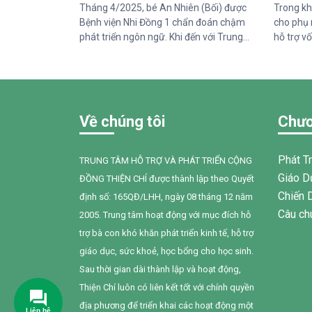
Tháng 4/2025, bé An Nhiên (Bối) được
Trong kh
Bệnh viện Nhi Đồng 1 chẩn đoán chậm
cho phụ 
phát triển ngôn ngữ. Khi đến với Trung
hỗ trợ vố
tâm Thiện Chí, Bối còn gặp nhiều khó khăn
chăm só
trong giao tiếp, tương tác và diễn đạt nhu
do Tổ ch
cầu của mình. Sau một năm can thiệp với
Trung tâ
sự đồng hành tận tâm của các cô giáo, sự
sẻ kiến t
kiên trì của gia đình và nỗ lực không
đình cho
Về chúng tôi
Chươ
ngừng của chính Bối, em đã có những
Thuận N
bước tiến đầy tự hào.
Phát T
TRUNG TÂM HỖ TRỢ VÀ PHÁT TRIỂN CỘNG
Giáo D
ĐỒNG THIỆN CHÍ được thành lập theo Quyết
Chiến 
định số: 165QĐ/LHH, ngày 08 tháng 12 năm
Câu ch
2005. Trung tâm hoạt động với mục đích hỗ
trợ bà con khó khăn phát triển kinh tế, hỗ trợ
giáo dục, sức khoẻ, học bổng cho học sinh.
Sau thời gian dài thành lập và hoạt động,
Thiện Chí luôn có liên kết tốt với chính quyền
địa phương để triển khai các hoạt động một