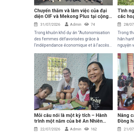
Chuyến thăm và làm việc của đại
Tình ng
diện OIF và Mekong Plus tại cộng
các hoạ
đồng dự án
tâm Th
31/07/2026
Admin
74
28/07
Trong khuôn khổ dự án “Autonomisation
Trong th
des femmes défavorisées grâce à
hân hạnh
l'indépendance économique et à l'accès
nguyện v
aux soins de santé 2025–2028”, Trung
chuyến t
tâm Thiện Chí vinh dự đón tiếp ông
động của
Kaloyan Kolev, đại diện đơn vị tài trợ
địa phươ
Organisation internationale de la
Francophonie (OIF), và ông Bernard
Kervyn, đại diện Mekong Plus, trong
chuyến công tác tại xã Tánh Linh, Bắc
Ruộng và Hàm Kiệm, tỉnh Lâm Đồng.
Mỗi câu nói là một kỳ tích – Hành
Nâng ca
trình một năm của bé An Nhiên
Đồng hà
(Bối)
sinh k
22/07/2026
Admin
162
21/07