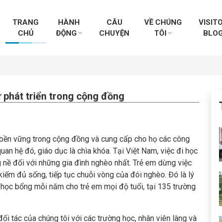
TRANG
HÀNH
CÂU
VỀ CHÚNG
VISIT
CHỦ
ĐỘNG
CHUYỆN
TÔI
BLO
ự phát triển trong cộng đồng
n bền vững trong cộng đồng và cung cấp cho họ các công
uan hệ đó, giáo dục là chìa khóa. Tại Việt Nam, việc đi học
g nề đối với những gia đình nghèo nhất. Trẻ em dừng việc
 kiếm đủ sống, tiếp tục chuỗi vòng của đói nghèo. Đó là lý
 học bổng mỗi năm cho trẻ em mọi độ tuổi, tại 135 trường
đối tác của chúng tôi với các trường học, nhân viên làng và