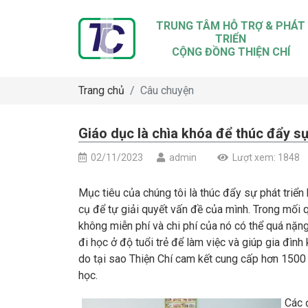
TRUNG TÂM HỖ TRỢ & PHÁT
TRIỂN
CỘNG ĐỒNG THIỆN CHÍ
Trang chủ
Câu chuyện
Giáo dục là chìa khóa để thúc đẩy s
02/11/2023
admin
Lượt xem: 1848
Mục tiêu của chúng tôi là thúc đẩy sự phát triể
cụ để tự giải quyết vấn đề của mình. Trong mối q
không miễn phí và chi phí của nó có thể quá nặn
đi học ở độ tuổi trẻ để làm việc và giúp gia đình
do tại sao Thiện Chí cam kết cung cấp hơn 1500
học.
Các 