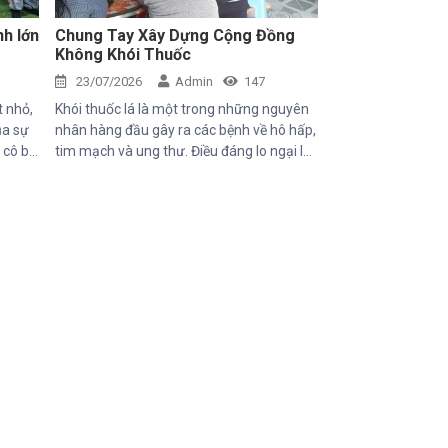
nh lớn
Chung Tay Xây Dựng Cộng Đồng
Không Khói Thuốc
23/07/2026
Admin
147
t nhỏ,
Khói thuốc lá là một trong những nguyên
ủa sự
nhân hàng đầu gây ra các bệnh về hô hấp,
, cô bé
tim mạch và ung thư. Điều đáng lo ngại là
với
không chỉ người hút thuốc bị ảnh hưởng
mang
mà những người xung quanh, đặc biệt là
i chào
trẻ em, phụ nữ mang thai và người cao
ề về
tuổi, cũng phải đối mặt với nhiều nguy cơ
n chậm
sức khỏe do hít phải khói thuốc thụ động.
 Những
với
y gian