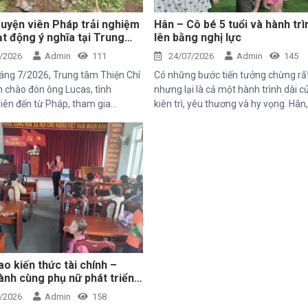
uyện viên Pháp trải nghiệm
Hân – Cô bé 5 tuổi và hành trì
t động ý nghĩa tại Trung
lên bằng nghị lực
iện Chí
/2026
Admin
111
24/07/2026
Admin
145
áng 7/2026, Trung tâm Thiện Chí
Có những bước tiến tưởng chừng rấ
 chào đón ông Lucas, tình
nhưng lại là cả một hành trình dài c
iên đến từ Pháp, tham gia
kiên trì, yêu thương và hy vọng. Hân
hăm và trải nghiệm các hoạt
5 tuổi với nụ cười trong trẻo, đã đến 
 dự án do Mekong Plus tài trợ tại
Trung tâm trong những ngày đầu 
ng.
theo rất nhiều thử thách. Ngay từ kh
đời, em phải đối mặt với nhiều vấn đ
sức khỏe, khiến quá trình phát triể
hơn so với các bạn cùng trang lứa.
điều tưởng như rất bình thường đối 
một đứa trẻ lại là những cột mốc đầ
nan đối với em.
o kiến thức tài chính –
nh cùng phụ nữ phát triển
ế bền vững
/2026
Admin
158