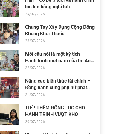
Hân – Cô bé 5 tuổi và hành trình
lớn lên bằng nghị lực
24/07/2026
Chung Tay Xây Dựng Cộng Đồng
Không Khói Thuốc
23/07/2026
Mỗi câu nói là một kỳ tích –
Hành trình một năm của bé An
Nhiên (Bối)
22/07/2026
Nâng cao kiến thức tài chính –
Đồng hành cùng phụ nữ phát
triển sinh kế bền vững
21/07/2026
TIẾP THÊM ĐỘNG LỰC CHO
HÀNH TRÌNH VƯỢT KHÓ
20/07/2026