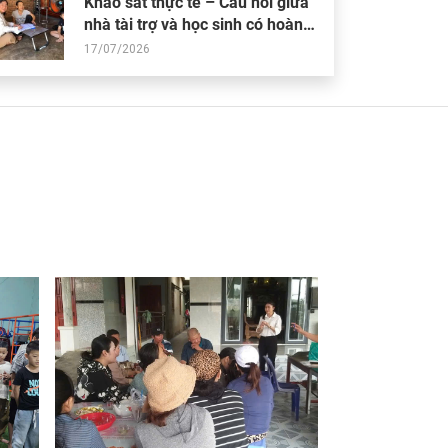
Khảo sát thực tế – Cầu nối giữa
nhà tài trợ và học sinh có hoàn
cảnh khó khăn
17/07/2026