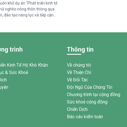
uôn khổ dự án “Phát triển kinh tế
nữ nghèo nông thôn thông qua
n, đào tạo năng lực và tiếp cận
c sức khỏe giai đoạn 2025–2028”
ức Quốc tế Pháp ngữ (OIF) tài trợ,
m Thiện Chí đã tổ chức buổi chia
hức về quản lý chi tiêu trong gia
 95 phụ nữ tại xã Tân Thành,Hàm
ng trình
Thông tin
am.
riển Kinh Tế Hộ Khó Khăn
Về chúng tôi
ục & Sức Khoẻ
Về Thiện Chí
Dịch
Về Đối Tác
uyện
Đội Ngũ Của Chúng Tôi
Chương trình tại cộng đồng
Sức khoẻ cộng đồng
Chiến Dịch
Báo cáo kiểm toán