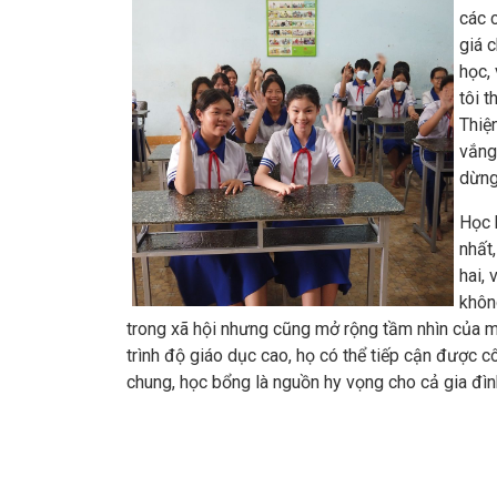
các 
giá 
học,
tôi t
Thiệ
vắng
dừng 
Học 
nhất
hai, 
khôn
trong xã hội nhưng cũng mở rộng tầm nhìn của m
trình độ giáo dục cao, họ có thể tiếp cận được 
chung, học bổng là nguồn hy vọng cho cả gia đìn