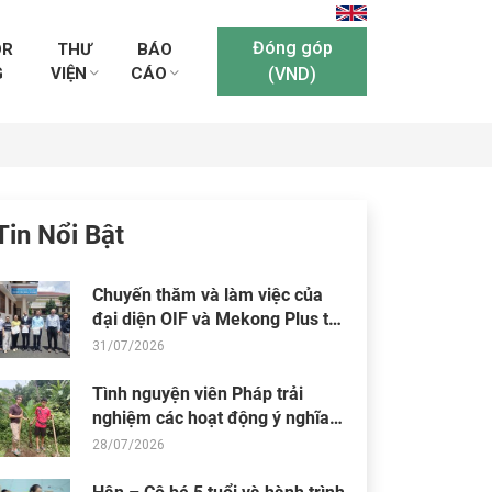
Đóng góp
OR
THƯ
BÁO
G
VIỆN
CÁO
(VND)
Tin Nổi Bật
Chuyến thăm và làm việc của
đại diện OIF và Mekong Plus tại
cộng đồng dự án
31/07/2026
Tình nguyện viên Pháp trải
nghiệm các hoạt động ý nghĩa
tại Trung tâm Thiện Chí
28/07/2026