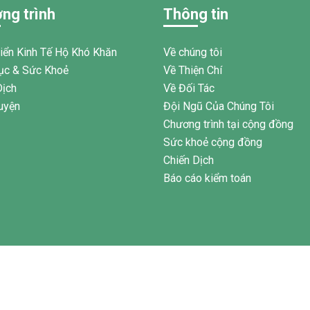
 95 phụ nữ tại xã Tân Thành,Hàm
ng trình
Thông tin
am.
riển Kinh Tế Hộ Khó Khăn
Về chúng tôi
ục & Sức Khoẻ
Về Thiện Chí
Dịch
Về Đối Tác
uyện
Đội Ngũ Của Chúng Tôi
Chương trình tại cộng đồng
Sức khoẻ cộng đồng
Chiến Dịch
Báo cáo kiểm toán
 VÀ PHÁT TRIỂN CỘNG ĐỒNG THIỆN CHÍ
. Thiết kế bởi:
Thanh S