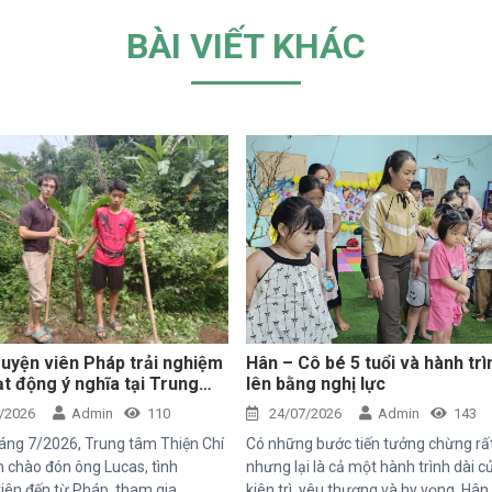
BÀI VIẾT KHÁC
uyện viên Pháp trải nghiệm
Hân – Cô bé 5 tuổi và hành trì
t động ý nghĩa tại Trung
lên bằng nghị lực
iện Chí
/2026
Admin
110
24/07/2026
Admin
143
áng 7/2026, Trung tâm Thiện Chí
Có những bước tiến tưởng chừng rấ
 chào đón ông Lucas, tình
nhưng lại là cả một hành trình dài c
iên đến từ Pháp, tham gia
kiên trì, yêu thương và hy vọng. Hân