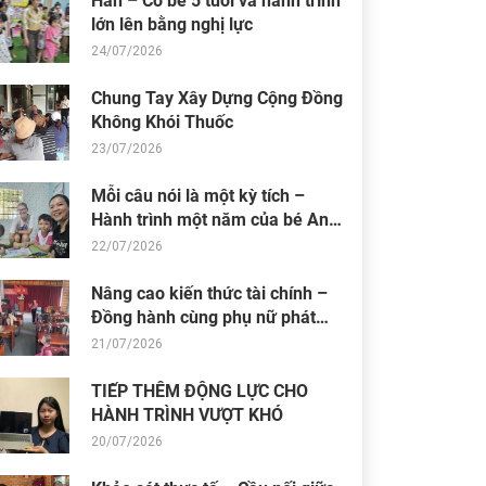
Hân – Cô bé 5 tuổi và hành trình
lớn lên bằng nghị lực
24/07/2026
Chung Tay Xây Dựng Cộng Đồng
Không Khói Thuốc
23/07/2026
Mỗi câu nói là một kỳ tích –
Hành trình một năm của bé An
Nhiên (Bối)
22/07/2026
Nâng cao kiến thức tài chính –
Đồng hành cùng phụ nữ phát
triển sinh kế bền vững
21/07/2026
TIẾP THÊM ĐỘNG LỰC CHO
HÀNH TRÌNH VƯỢT KHÓ
20/07/2026