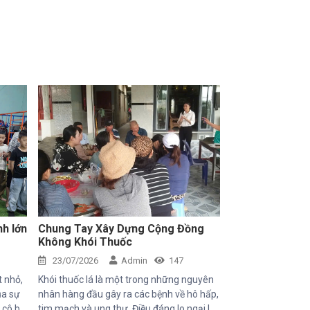
nh lớn
Chung Tay Xây Dựng Cộng Đồng
Không Khói Thuốc
23/07/2026
Admin
147
t nhỏ,
Khói thuốc lá là một trong những nguyên
ủa sự
nhân hàng đầu gây ra các bệnh về hô hấp,
, cô bé
tim mạch và ung thư. Điều đáng lo ngại là