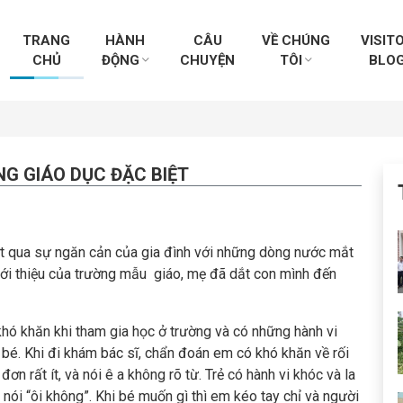
TRANG
HÀNH
CÂU
VỀ CHÚNG
VISIT
CHỦ
ĐỘNG
CHUYỆN
TÔI
BLO
G GIÁO DỤC ĐẶC BIỆT
t qua sự ngăn cản của gia đình với những dòng nước mắt
iới thiệu của trường mẫu giáo, mẹ đã dắt con mình đến
khó khăn khi tham gia học ở trường và có những hành vi
 bé. Khi đi khám bác sĩ, chẩn đoán em có khó khăn về rối
ơn rất ít, và nói ê a không rõ từ. Trẻ có hành vi khóc và la
 nói “ôi không”. Khi bé muốn gì thì em kéo tay chỉ và người