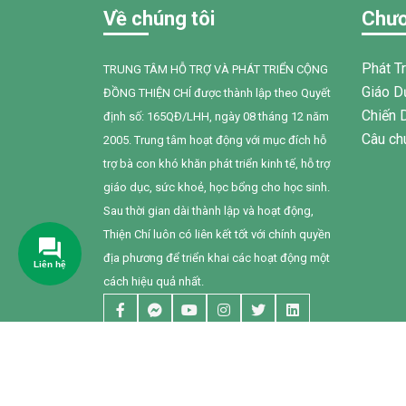
kiên trì của gia đình và nỗ lực không
đình cho
Về chúng tôi
Chươ
ngừng của chính Bối, em đã có những
Thuận N
bước tiến đầy tự hào.
Phát T
TRUNG TÂM HỖ TRỢ VÀ PHÁT TRIỂN CỘNG
Giáo D
ĐỒNG THIỆN CHÍ được thành lập theo Quyết
Chiến 
định số: 165QĐ/LHH, ngày 08 tháng 12 năm
Câu ch
2005. Trung tâm hoạt động với mục đích hỗ
trợ bà con khó khăn phát triển kinh tế, hỗ trợ
giáo dục, sức khoẻ, học bổng cho học sinh.
Sau thời gian dài thành lập và hoạt động,
Thiện Chí luôn có liên kết tốt với chính quyền
địa phương để triển khai các hoạt động một
cách hiệu quả nhất.
© Bản quyền 2022 thuộc về
TRUNG TÂM HỖ TRỢ