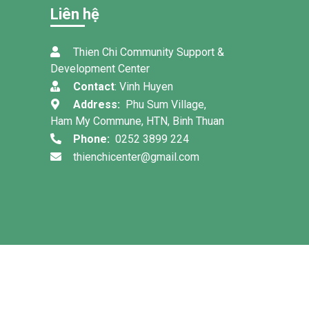
Liên hệ
Thien Chi Community Support &
Development Center
Contact
: Vinh Huyen
Address:
Phu Sum Village,
Ham My Commune, HTN, Binh Thuan
Phone:
0252 3899 224
thienchicenter@gmail.com
ang Mos