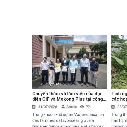
Chuyến thăm và làm việc của đại
Tình ng
diện OIF và Mekong Plus tại cộng
các hoạ
đồng dự án
tâm Th
31/07/2026
Admin
72
28/07
Trong khuôn khổ dự án “Autonomisation
Trong th
des femmes défavorisées grâce à
hân hạnh
l'indépendance économique et à l'accès
nguyện v