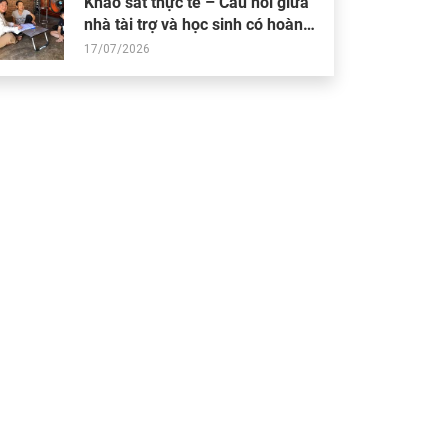
Khảo sát thực tế – Cầu nối giữa
nhà tài trợ và học sinh có hoàn
cảnh khó khăn
17/07/2026