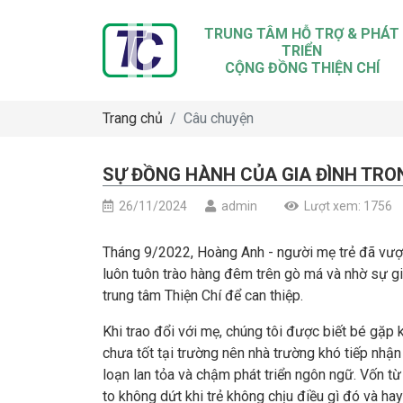
TRUNG TÂM HỖ TRỢ & PHÁT
TRIỂN
CỘNG ĐỒNG THIỆN CHÍ
Trang chủ
Câu chuyện
SỰ ĐỒNG HÀNH CỦA GIA ĐÌNH TRON
26/11/2024
admin
Lượt xem: 1756
Tháng 9/2022, Hoàng Anh - người mẹ trẻ đã vượ
luôn tuôn trào hàng đêm trên gò má và nhờ sự g
trung tâm Thiện Chí để can thiệp.
Khi trao đổi với mẹ, chúng tôi được biết bé gặp 
chưa tốt tại trường nên nhà trường khó tiếp nhận
loạn lan tỏa và chậm phát triển ngôn ngữ. Vốn từ đ
to không dứt khi trẻ không chịu điều gì đó và hay