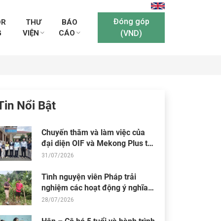
Đóng góp
OR
THƯ
BÁO
G
VIỆN
CÁO
(VND)
Tin Nổi Bật
Chuyến thăm và làm việc của
đại diện OIF và Mekong Plus tại
cộng đồng dự án
31/07/2026
Tình nguyện viên Pháp trải
nghiệm các hoạt động ý nghĩa
tại Trung tâm Thiện Chí
28/07/2026