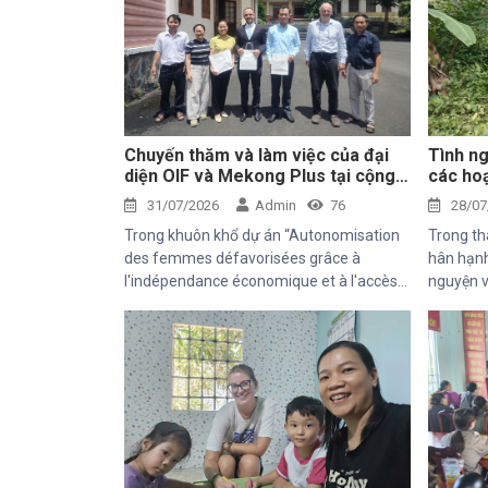
Chuyến thăm và làm việc của đại
Tình ng
diện OIF và Mekong Plus tại cộng
các hoạ
đồng dự án
tâm Th
31/07/2026
Admin
76
28/07
Trong khuôn khổ dự án “Autonomisation
Trong th
des femmes défavorisées grâce à
hân hạnh
l'indépendance économique et à l'accès
nguyện v
aux soins de santé 2025–2028”, Trung
chuyến t
tâm Thiện Chí vinh dự đón tiếp ông
động của
Kaloyan Kolev, đại diện đơn vị tài trợ
địa phươ
Organisation internationale de la
Francophonie (OIF), và ông Bernard
Kervyn, đại diện Mekong Plus, trong
chuyến công tác tại xã Tánh Linh, Bắc
Ruộng và Hàm Kiệm, tỉnh Lâm Đồng.