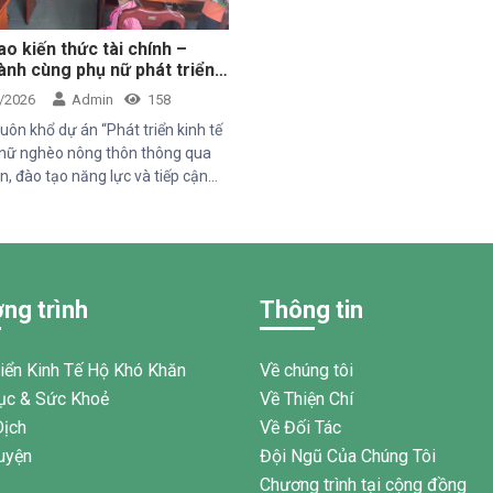
o kiến thức tài chính –
nh cùng phụ nữ phát triển
ế bền vững
/2026
Admin
158
uôn khổ dự án “Phát triển kinh tế
nữ nghèo nông thôn thông qua
n, đào tạo năng lực và tiếp cận
c sức khỏe giai đoạn 2025–2028”
ức Quốc tế Pháp ngữ (OIF) tài trợ,
m Thiện Chí đã tổ chức buổi chia
hức về quản lý chi tiêu trong gia
 95 phụ nữ tại xã Tân Thành,Hàm
ng trình
Thông tin
am.
riển Kinh Tế Hộ Khó Khăn
Về chúng tôi
ục & Sức Khoẻ
Về Thiện Chí
Dịch
Về Đối Tác
uyện
Đội Ngũ Của Chúng Tôi
Chương trình tại cộng đồng