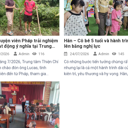
uyện viên Pháp trải nghiệm
Hân – Cô bé 5 tuổi và hành trì
t động ý nghĩa tại Trung
lên bằng nghị lực
iện Chí
/2026
Admin
116
24/07/2026
Admin
145
áng 7/2026, Trung tâm Thiện Chí
Có những bước tiến tưởng chừng rấ
 chào đón ông Lucas, tình
nhưng lại là cả một hành trình dài c
iên đến từ Pháp, tham gia
kiên trì, yêu thương và hy vọng. Hân
hăm và trải nghiệm các hoạt
5 tuổi với nụ cười trong trẻo, đã đến 
 dự án do Mekong Plus tài trợ tại
Trung tâm trong những ngày đầu 
ng.
theo rất nhiều thử thách. Ngay từ kh
đời, em phải đối mặt với nhiều vấn đ
sức khỏe, khiến quá trình phát triể
hơn so với các bạn cùng trang lứa.
điều tưởng như rất bình thường đối 
một đứa trẻ lại là những cột mốc đầ
nan đối với em.