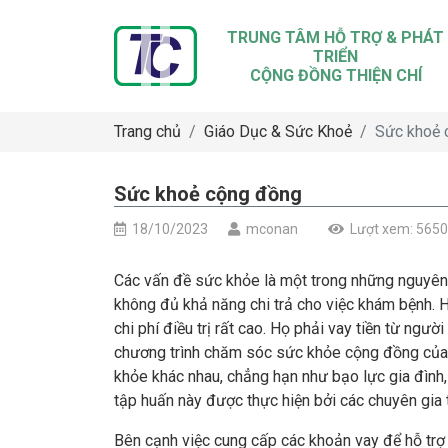
TRUNG TÂM HỖ TRỢ & PHÁT
TRIỂN
CỘNG ĐỒNG THIỆN CHÍ
Trang chủ
Giáo Dục & Sức Khoẻ
Sức khoẻ 
Sức khoẻ cộng đồng
18/10/2023
mconan
Lượt xem: 5650
Các vấn đề sức khỏe là một trong những nguyên 
không đủ khả năng chi trả cho việc khám bệnh. H
chi phí điều trị rất cao. Họ phải vay tiền từ ngư
chương trình chăm sóc sức khỏe cộng đồng của 
khỏe khác nhau, chẳng hạn như bạo lực gia đình
tập huấn này được thực hiện bởi các chuyên gia t
Bên cạnh việc cung cấp các khoản vay để hỗ trợ