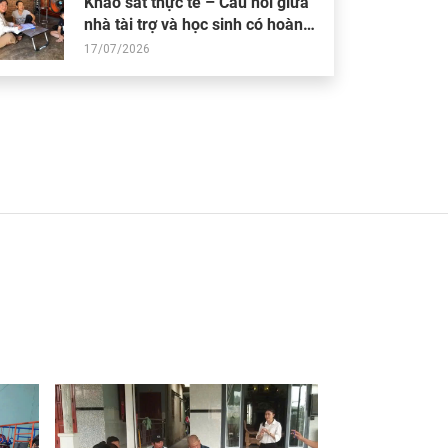
Khảo sát thực tế – Cầu nối giữa
nhà tài trợ và học sinh có hoàn
cảnh khó khăn
17/07/2026