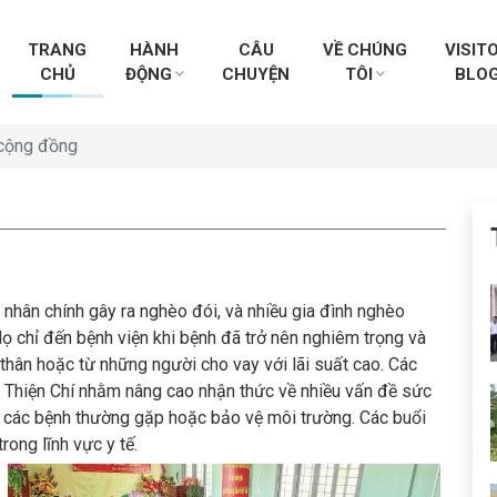
TRANG
HÀNH
CÂU
VỀ CHÚNG
VISIT
CHỦ
ĐỘNG
CHUYỆN
TÔI
BLO
cộng đồng
nhân chính gây ra nghèo đói, và nhiều gia đình nghèo
ọ chỉ đến bệnh viện khi bệnh đã trở nên nghiêm trọng và
ời thân hoặc từ những người cho vay với lãi suất cao. Các
Thiện Chí nhằm nâng cao nhận thức về nhiều vấn đề sức
, các bệnh thường gặp hoặc bảo vệ môi trường. Các buổi
rong lĩnh vực y tế.