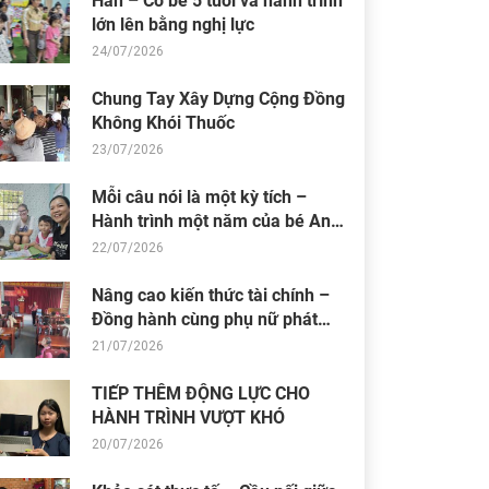
Hân – Cô bé 5 tuổi và hành trình
lớn lên bằng nghị lực
24/07/2026
Chung Tay Xây Dựng Cộng Đồng
Không Khói Thuốc
23/07/2026
Mỗi câu nói là một kỳ tích –
Hành trình một năm của bé An
Nhiên (Bối)
22/07/2026
Nâng cao kiến thức tài chính –
Đồng hành cùng phụ nữ phát
triển sinh kế bền vững
21/07/2026
TIẾP THÊM ĐỘNG LỰC CHO
HÀNH TRÌNH VƯỢT KHÓ
20/07/2026