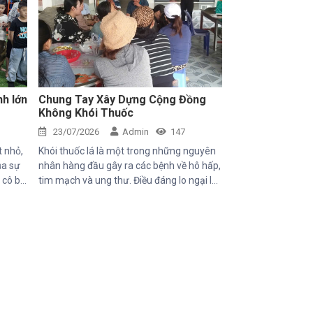
nh lớn
Chung Tay Xây Dựng Cộng Đồng
Không Khói Thuốc
23/07/2026
Admin
147
t nhỏ,
Khói thuốc lá là một trong những nguyên
ủa sự
nhân hàng đầu gây ra các bệnh về hô hấp,
, cô bé
tim mạch và ung thư. Điều đáng lo ngại là
với
không chỉ người hút thuốc bị ảnh hưởng
mang
mà những người xung quanh, đặc biệt là
i chào
trẻ em, phụ nữ mang thai và người cao
ề về
tuổi, cũng phải đối mặt với nhiều nguy cơ
n chậm
sức khỏe do hít phải khói thuốc thụ động.
 Những
với
y gian