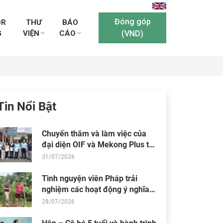
Đóng góp
OR
THƯ
BÁO
G
VIỆN
CÁO
(VND)
Tin Nổi Bật
Chuyến thăm và làm việc của
đại diện OIF và Mekong Plus tại
cộng đồng dự án
31/07/2026
Tình nguyện viên Pháp trải
nghiệm các hoạt động ý nghĩa
tại Trung tâm Thiện Chí
28/07/2026