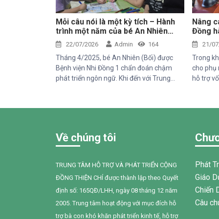
Mỗi câu nói là một kỳ tích – Hành
Nâng ca
trình một năm của bé An Nhiên
Đồng hà
(Bối)
sinh k
22/07/2026
Admin
164
21/07
Tháng 4/2025, bé An Nhiên (Bối) được
Trong kh
Bệnh viện Nhi Đồng 1 chẩn đoán chậm
cho phụ 
phát triển ngôn ngữ. Khi đến với Trung
hỗ trợ vố
tâm Thiện Chí, Bối còn gặp nhiều khó khăn
chăm só
trong giao tiếp, tương tác và diễn đạt nhu
do Tổ ch
cầu của mình. Sau một năm can thiệp với
Trung tâ
sự đồng hành tận tâm của các cô giáo, sự
sẻ kiến t
kiên trì của gia đình và nỗ lực không
đình cho
Về chúng tôi
Chươ
ngừng của chính Bối, em đã có những
Thuận N
bước tiến đầy tự hào.
Phát T
TRUNG TÂM HỖ TRỢ VÀ PHÁT TRIỂN CỘNG
Giáo D
ĐỒNG THIỆN CHÍ được thành lập theo Quyết
Chiến 
định số: 165QĐ/LHH, ngày 08 tháng 12 năm
Câu ch
2005. Trung tâm hoạt động với mục đích hỗ
trợ bà con khó khăn phát triển kinh tế, hỗ trợ