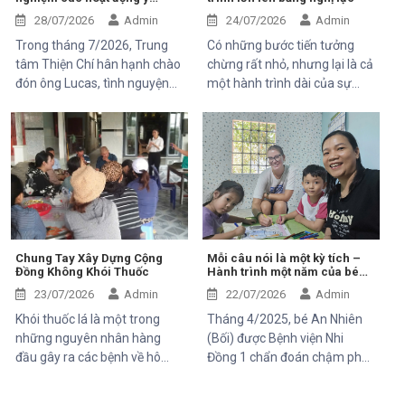
nghĩa tại Trung tâm Thiện Chí
công tác tại xã Tánh Linh, Bắc
28/07/2026
Admin
24/07/2026
Admin
Ruộng và Hàm Kiệm, tỉnh
Trong tháng 7/2026, Trung
Có những bước tiến tưởng
Lâm Đồng.
tâm Thiện Chí hân hạnh chào
chừng rất nhỏ, nhưng lại là cả
đón ông Lucas, tình nguyện
một hành trình dài của sự
viên đến từ Pháp, tham gia
kiên trì, yêu thương và hy
chuyến thăm và trải nghiệm
vọng. Hân, cô bé 5 tuổi với nụ
các hoạt động của dự án do
cười trong trẻo, đã đến với
Mekong Plus tài trợ tại địa
Trung tâm trong những ngày
phương.
đầu mang theo rất nhiều thử
thách. Ngay từ khi chào đời,
em phải đối mặt với nhiều vấn
đề về sức khỏe, khiến quá
trình phát triển chậm hơn so
Chung Tay Xây Dựng Cộng
Mỗi câu nói là một kỳ tích –
Đồng Không Khói Thuốc
Hành trình một năm của bé
với các bạn cùng trang lứa.
An Nhiên (Bối)
Những điều tưởng như rất
23/07/2026
Admin
22/07/2026
Admin
bình thường đối với một đứa
Khói thuốc lá là một trong
Tháng 4/2025, bé An Nhiên
trẻ lại là những cột mốc đầy
những nguyên nhân hàng
(Bối) được Bệnh viện Nhi
gian nan đối với em.
đầu gây ra các bệnh về hô
Đồng 1 chẩn đoán chậm phát
hấp, tim mạch và ung thư.
triển ngôn ngữ. Khi đến với
Điều đáng lo ngại là không chỉ
Trung tâm Thiện Chí, Bối còn