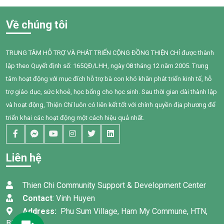
người hút thuốc bị ảnh hưởng
gặp nhiều khó khăn trong
mà những người xung quanh,
giao tiếp, tương tác và diễn
Về chúng tôi
đặc biệt là trẻ em, phụ nữ
đạt nhu cầu của mình. Sau
mang thai và người cao tuổi,
một năm can thiệp với sự
cũng phải đối mặt với nhiều
đồng hành tận tâm của các
TRUNG TÂM HỖ TRỢ VÀ PHÁT TRIỂN CỘNG ĐỒNG THIỆN CHÍ được thành
nguy cơ sức khỏe do hít phải
cô giáo, sự kiên trì của gia
lập theo Quyết định số: 165QĐ/LHH, ngày 08 tháng 12 năm 2005. Trung
khói thuốc thụ động.
đình và nỗ lực không ngừng
của chính Bối, em đã có
tâm hoạt động với mục đích hỗ trợ bà con khó khăn phát triển kinh tế, hỗ
những bước tiến đầy tự hào.
trợ giáo dục, sức khoẻ, học bổng cho học sinh. Sau thời gian dài thành lập
và hoạt động, Thiện Chí luôn có liên kết tốt với chính quyền địa phương để
triển khai các hoạt động một cách hiệu quả nhất.
Liên hệ
Thien Chi Community Support & Development Center
Contact
: Vinh Huyen
Address:
Phu Sum Village, Ham My Commune, HTN,
Binh Thuan