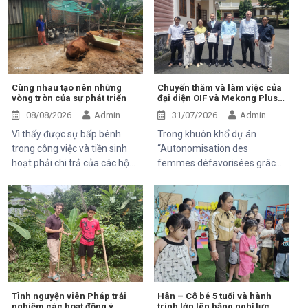
Cùng nhau tạo nên những
Chuyến thăm và làm việc của
vòng tròn của sự phát triển
đại diện OIF và Mekong Plus
tại cộng đồng dự án
08/08/2026
Admin
31/07/2026
Admin
Vì thấy được sự bấp bênh
Trong khuôn khổ dự án
trong công việc và tiền sinh
“Autonomisation des
hoạt phải chi trả của các hộ
femmes défavorisées grâce
khó khăn trung tâm Hỗ Trợ và
à l'indépendance
Phát Triển cộng đồng Thiện
économique et à l'accès aux
chí đã và đang luôn luôn tìm
soins de santé 2025–2028”,
kiếm và thử các mô hình mới,
Trung tâm Thiện Chí vinh dự
thuận tiện, bền vững để có thể
đón tiếp ông Kaloyan Kolev,
giúp được 1 phần nào đó cho
đại diện đơn vị tài trợ
mọi người.
Organisation internationale
de la Francophonie (OIF), và
ông Bernard Kervyn, đại diện
Tình nguyện viên Pháp trải
Hân – Cô bé 5 tuổi và hành
nghiệm các hoạt động ý
trình lớn lên bằng nghị lực
Mekong Plus, trong chuyến