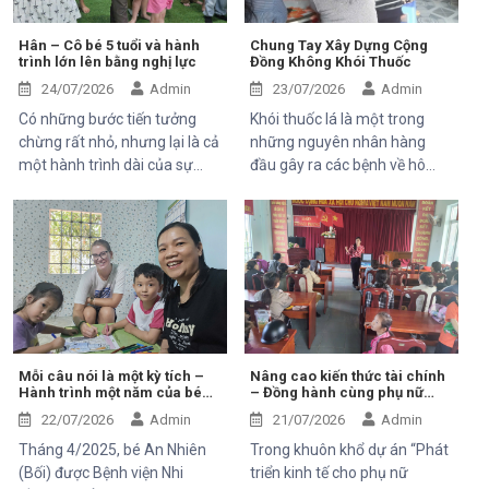
de la Francophonie (OIF), và
ông Bernard Kervyn, đại diện
Hân – Cô bé 5 tuổi và hành
Chung Tay Xây Dựng Cộng
trình lớn lên bằng nghị lực
Đồng Không Khói Thuốc
Mekong Plus, trong chuyến
công tác tại xã Tánh Linh, Bắc
24/07/2026
Admin
23/07/2026
Admin
Ruộng và Hàm Kiệm, tỉnh
Có những bước tiến tưởng
Khói thuốc lá là một trong
Lâm Đồng.
chừng rất nhỏ, nhưng lại là cả
những nguyên nhân hàng
một hành trình dài của sự
đầu gây ra các bệnh về hô
kiên trì, yêu thương và hy
hấp, tim mạch và ung thư.
vọng. Hân, cô bé 5 tuổi với nụ
Điều đáng lo ngại là không chỉ
cười trong trẻo, đã đến với
người hút thuốc bị ảnh hưởng
Trung tâm trong những ngày
mà những người xung quanh,
đầu mang theo rất nhiều thử
đặc biệt là trẻ em, phụ nữ
thách. Ngay từ khi chào đời,
mang thai và người cao tuổi,
em phải đối mặt với nhiều vấn
cũng phải đối mặt với nhiều
đề về sức khỏe, khiến quá
nguy cơ sức khỏe do hít phải
trình phát triển chậm hơn so
khói thuốc thụ động.
Mỗi câu nói là một kỳ tích –
Nâng cao kiến thức tài chính
Hành trình một năm của bé
– Đồng hành cùng phụ nữ
với các bạn cùng trang lứa.
An Nhiên (Bối)
phát triển sinh kế bền vững
Những điều tưởng như rất
22/07/2026
Admin
21/07/2026
Admin
bình thường đối với một đứa
Tháng 4/2025, bé An Nhiên
Trong khuôn khổ dự án “Phát
trẻ lại là những cột mốc đầy
(Bối) được Bệnh viện Nhi
triển kinh tế cho phụ nữ
gian nan đối với em.