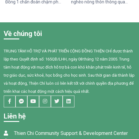
Đồng 1 chẩn đoán chậm phát
nghèo nông thôn thông qua
triển ngôn ngữ. Khi đến với
hỗ trợ vốn, đào tạo năng lực
Trung tâm Thiện Chí, Bối còn
và tiếp cận chăm sóc sức
gặp nhiều khó khăn trong
khỏe giai đoạn 2025–2028”
giao tiếp, tương tác và diễn
do Tổ chức Quốc tế Pháp ngữ
Về chúng tôi
đạt nhu cầu của mình. Sau
(OIF) tài trợ, Trung tâm Thiện
một năm can thiệp với sự
Chí đã tổ chức buổi chia sẻ
đồng hành tận tâm của các
kiến thức về quản lý chi tiêu
TRUNG TÂM HỖ TRỢ VÀ PHÁT TRIỂN CỘNG ĐỒNG THIỆN CHÍ được thành
cô giáo, sự kiên trì của gia
trong gia đình cho 95 phụ nữ
lập theo Quyết định số: 165QĐ/LHH, ngày 08 tháng 12 năm 2005. Trung
đình và nỗ lực không ngừng
tại xã Tân Thành,Hàm Thuận
của chính Bối, em đã có
Nam.
tâm hoạt động với mục đích hỗ trợ bà con khó khăn phát triển kinh tế, hỗ
những bước tiến đầy tự hào.
trợ giáo dục, sức khoẻ, học bổng cho học sinh. Sau thời gian dài thành lập
và hoạt động, Thiện Chí luôn có liên kết tốt với chính quyền địa phương để
triển khai các hoạt động một cách hiệu quả nhất.
Liên hệ
Thien Chi Community Support & Development Center