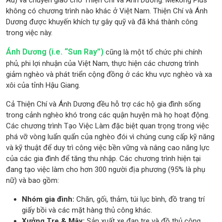
Âu) và chuyển giao cho Thiện Chí và Ánh Dương. Mekong Plus
không có chương trình nào khác ở Việt Nam. Thiện Chí và Ánh
Dương được khuyến khích tự gây quỹ và đã khá thành công
trong việc này.
Ánh Dương (i.e. “Sun Ray”)
cũng là một tổ chức phi chính
phủ, phi lợi nhuận của Việt Nam, thực hiện các chương trình
giảm nghèo và phát triển cộng đồng ở các khu vực nghèo và xa
xôi của tỉnh Hậu Giang.
Cả Thiện Chí và Ánh Dương đều hỗ trợ các hộ gia đình sống
trong cảnh nghèo khó trong các quận huyện mà họ hoạt động.
Các chương trình Tạo Việc Làm đặc biệt quan trọng trong việc
phá vỡ vòng luẩn quẩn của nghèo đói vì chúng cung cấp kỹ năng
và kỹ thuật để duy trì công việc bền vững và nâng cao năng lực
của các gia đình để tăng thu nhập. Các chương trình hiện tại
đang tạo việc làm cho hơn 300 người địa phương (95% là phụ
nữ) và bao gồm:
Nhóm gia đình:
Chăn, gối, thảm, túi lục bình, đồ trang trí
giấy bồi và các mặt hàng thủ công khác.
Xưởng Tre & Mây:
Sản xuất xe đạp tre và đồ thủ công