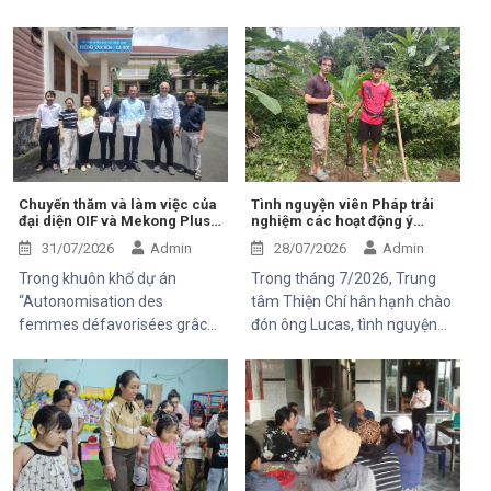
Chuyến thăm và làm việc của
Tình nguyện viên Pháp trải
đại diện OIF và Mekong Plus
nghiệm các hoạt động ý
tại cộng đồng dự án
nghĩa tại Trung tâm Thiện Chí
31/07/2026
Admin
28/07/2026
Admin
Trong khuôn khổ dự án
Trong tháng 7/2026, Trung
“Autonomisation des
tâm Thiện Chí hân hạnh chào
femmes défavorisées grâce
đón ông Lucas, tình nguyện
à l'indépendance
viên đến từ Pháp, tham gia
économique et à l'accès aux
chuyến thăm và trải nghiệm
soins de santé 2025–2028”,
các hoạt động của dự án do
Trung tâm Thiện Chí vinh dự
Mekong Plus tài trợ tại địa
đón tiếp ông Kaloyan Kolev,
phương.
đại diện đơn vị tài trợ
Organisation internationale