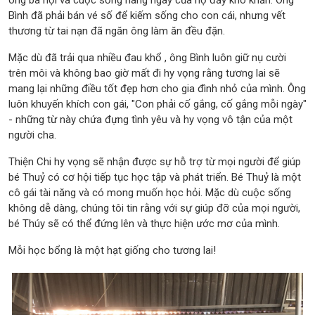
Bình đã phải bán vé số để kiếm sống cho con cái, nhưng vết
thương từ tai nạn đã ngăn ông làm ăn đều đặn.
Mặc dù đã trải qua nhiều đau khổ , ông Bình luôn giữ nụ cười
trên môi và không bao giờ mất đi hy vọng rằng tương lai sẽ
mang lại những điều tốt đẹp hơn cho gia đình nhỏ của mình. Ông
luôn khuyến khích con gái, "Con phải cố gắng, cố gắng mỗi ngày"
- những từ này chứa đựng tình yêu và hy vọng vô tận của một
người cha.
Thiện Chi hy vọng sẽ nhận được sự hỗ trợ từ mọi người để giúp
bé Thuỷ có cơ hội tiếp tục học tập và phát triển. Bé Thuỷ là một
cô gái tài năng và có mong muốn học hỏi. Mặc dù cuộc sống
không dễ dàng, chúng tôi tin rằng với sự giúp đỡ của mọi người,
bé Thúy sẽ có thể đứng lên và thực hiện ước mơ của mình.
Mỗi học bổng là một hạt giống cho tương lai!