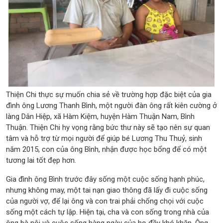
Thiện Chi thực sự muốn chia sẻ về trường hợp đặc biệt của gia
đình ông Lương Thanh Bình, một người đàn ông rất kiên cường ở
làng Dân Hiệp, xã Hàm Kiệm, huyện Hàm Thuận Nam, Bình
Thuận. Thiện Chi hy vọng rằng bức thư này sẽ tạo nên sự quan
tâm và hỗ trợ từ mọi người để giúp bé Lương Thu Thuỷ, sinh
năm 2015, con của ông Bình, nhận được học bổng để có một
tương lai tốt đẹp hơn.
Gia đình ông Bình trước đây sống một cuộc sống hạnh phúc,
nhưng không may, một tai nạn giao thông đã lấy đi cuộc sống
của người vợ, để lại ông và con trai phải chống chọi với cuộc
sống một cách tự lập. Hiện tại, cha và con sống trong nhà của
ông bà nội và cuộc sống hàng ngày của họ đầy khó khăn. Ông