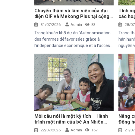
Chuyến thăm và làm việc của đại
Tình ng
diện OIF và Mekong Plus tại cộng
các hoạ
đồng dự án
tâm Th
31/07/2026
Admin
83
28/07
Trong khuôn khổ dự án “Autonomisation
Trong th
des femmes défavorisées grâce à
hân hạnh
l'indépendance économique et à l'accès
nguyện v
aux soins de santé 2025–2028”, Trung
chuyến t
tâm Thiện Chí vinh dự đón tiếp ông
động của
Kaloyan Kolev, đại diện đơn vị tài trợ
địa phươ
Organisation internationale de la
Francophonie (OIF), và ông Bernard
Kervyn, đại diện Mekong Plus, trong
chuyến công tác tại xã Tánh Linh, Bắc
Ruộng và Hàm Kiệm, tỉnh Lâm Đồng.
Mỗi câu nói là một kỳ tích – Hành
Nâng ca
trình một năm của bé An Nhiên
Đồng hà
(Bối)
sinh k
22/07/2026
Admin
167
21/07