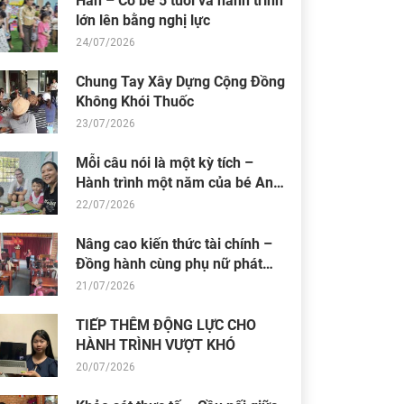
Hân – Cô bé 5 tuổi và hành trình
lớn lên bằng nghị lực
24/07/2026
Chung Tay Xây Dựng Cộng Đồng
Không Khói Thuốc
23/07/2026
Mỗi câu nói là một kỳ tích –
Hành trình một năm của bé An
Nhiên (Bối)
22/07/2026
Nâng cao kiến thức tài chính –
Đồng hành cùng phụ nữ phát
triển sinh kế bền vững
21/07/2026
TIẾP THÊM ĐỘNG LỰC CHO
HÀNH TRÌNH VƯỢT KHÓ
20/07/2026