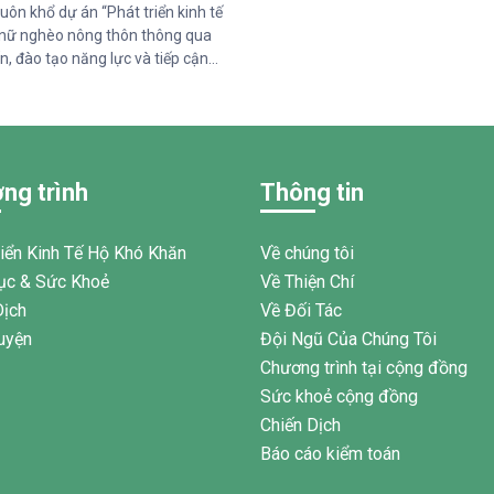
uôn khổ dự án “Phát triển kinh tế
nữ nghèo nông thôn thông qua
n, đào tạo năng lực và tiếp cận
c sức khỏe giai đoạn 2025–2028”
ức Quốc tế Pháp ngữ (OIF) tài trợ,
m Thiện Chí đã tổ chức buổi chia
hức về quản lý chi tiêu trong gia
 95 phụ nữ tại xã Tân Thành,Hàm
ng trình
Thông tin
am.
riển Kinh Tế Hộ Khó Khăn
Về chúng tôi
ục & Sức Khoẻ
Về Thiện Chí
Dịch
Về Đối Tác
uyện
Đội Ngũ Của Chúng Tôi
Chương trình tại cộng đồng
Sức khoẻ cộng đồng
Chiến Dịch
Báo cáo kiểm toán