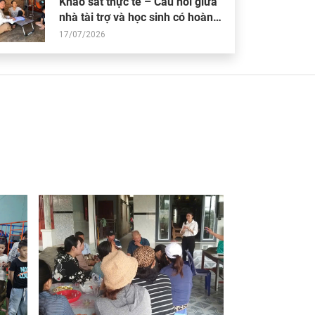
Khảo sát thực tế – Cầu nối giữa
nhà tài trợ và học sinh có hoàn
cảnh khó khăn
17/07/2026