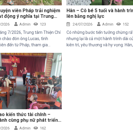
uyện viên Pháp trải nghiệm
Hân – Cô bé 5 tuổi và hành trì
t động ý nghĩa tại Trung
lên bằng nghị lực
iện Chí
/2026
Admin
123
24/07/2026
Admin
152
áng 7/2026, Trung tâm Thiện Chí
Có những bước tiến tưởng chừng rấ
 chào đón ông Lucas, tình
nhưng lại là cả một hành trình dài c
iên đến từ Pháp, tham gia
kiên trì, yêu thương và hy vọng. Hân
hăm và trải nghiệm các hoạt
5 tuổi với nụ cười trong trẻo, đã đến 
 dự án do Mekong Plus tài trợ tại
Trung tâm trong những ngày đầu 
ng.
theo rất nhiều thử thách. Ngay từ kh
đời, em phải đối mặt với nhiều vấn đ
sức khỏe, khiến quá trình phát triể
hơn so với các bạn cùng trang lứa.
điều tưởng như rất bình thường đối 
một đứa trẻ lại là những cột mốc đầ
nan đối với em.
o kiến thức tài chính –
nh cùng phụ nữ phát triển
ế bền vững
/2026
Admin
162