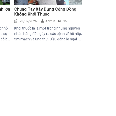
nh lớn
Chung Tay Xây Dựng Cộng Đồng
Không Khói Thuốc
23/07/2026
Admin
153
t nhỏ,
Khói thuốc lá là một trong những nguyên
ủa sự
nhân hàng đầu gây ra các bệnh về hô hấp,
, cô bé
tim mạch và ung thư. Điều đáng lo ngại là
với
không chỉ người hút thuốc bị ảnh hưởng
mang
mà những người xung quanh, đặc biệt là
i chào
trẻ em, phụ nữ mang thai và người cao
ề về
tuổi, cũng phải đối mặt với nhiều nguy cơ
n chậm
sức khỏe do hít phải khói thuốc thụ động.
 Những
với
y gian