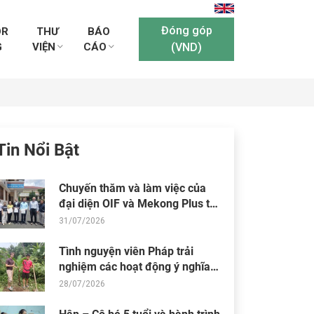
Đóng góp
OR
THƯ
BÁO
G
VIỆN
CÁO
(VND)
Tin Nổi Bật
Chuyến thăm và làm việc của
đại diện OIF và Mekong Plus tại
cộng đồng dự án
31/07/2026
Tình nguyện viên Pháp trải
nghiệm các hoạt động ý nghĩa
tại Trung tâm Thiện Chí
28/07/2026