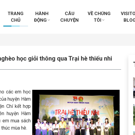
TRANG
HÀNH
CÂU
VỀ CHÚNG
VISIT
CHỦ
ĐỘNG
CHUYỆN
TÔI
BLO
ghèo học giỏi thông qua Trại hè thiếu nhi
cho các em học
i của huyện Hàm
ện Chí kết hợp
iên huyện Hàm
ác em mua sách
 thúc mùa hè.