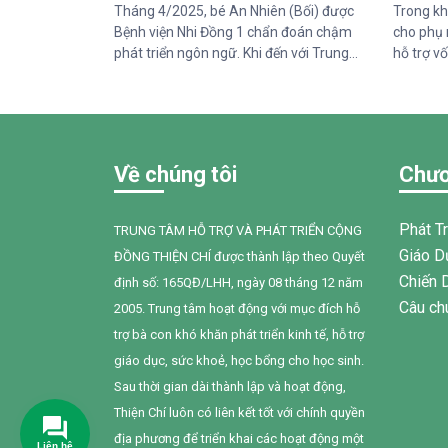
Tháng 4/2025, bé An Nhiên (Bối) được
Trong kh
Bệnh viện Nhi Đồng 1 chẩn đoán chậm
cho phụ 
phát triển ngôn ngữ. Khi đến với Trung
hỗ trợ vố
tâm Thiện Chí, Bối còn gặp nhiều khó khăn
chăm só
trong giao tiếp, tương tác và diễn đạt nhu
do Tổ ch
cầu của mình. Sau một năm can thiệp với
Trung tâ
sự đồng hành tận tâm của các cô giáo, sự
sẻ kiến t
kiên trì của gia đình và nỗ lực không
đình cho
Về chúng tôi
Chươ
ngừng của chính Bối, em đã có những
Thuận N
bước tiến đầy tự hào.
Phát T
TRUNG TÂM HỖ TRỢ VÀ PHÁT TRIỂN CỘNG
Giáo D
ĐỒNG THIỆN CHÍ được thành lập theo Quyết
Chiến 
định số: 165QĐ/LHH, ngày 08 tháng 12 năm
Câu ch
2005. Trung tâm hoạt động với mục đích hỗ
trợ bà con khó khăn phát triển kinh tế, hỗ trợ
giáo dục, sức khoẻ, học bổng cho học sinh.
Sau thời gian dài thành lập và hoạt động,
Thiện Chí luôn có liên kết tốt với chính quyền
địa phương để triển khai các hoạt động một