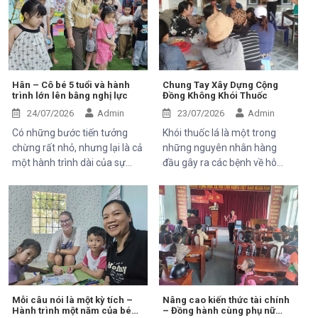
Trung tâm Thiện Chí vinh dự
Mekong Plus tài trợ tại địa
đón tiếp ông Kaloyan Kolev,
phương.
đại diện đơn vị tài trợ
Organisation internationale
de la Francophonie (OIF), và
ông Bernard Kervyn, đại diện
Hân – Cô bé 5 tuổi và hành
Chung Tay Xây Dựng Cộng
trình lớn lên bằng nghị lực
Đồng Không Khói Thuốc
Mekong Plus, trong chuyến
công tác tại xã Tánh Linh, Bắc
24/07/2026
Admin
23/07/2026
Admin
Ruộng và Hàm Kiệm, tỉnh
Có những bước tiến tưởng
Khói thuốc lá là một trong
Lâm Đồng.
chừng rất nhỏ, nhưng lại là cả
những nguyên nhân hàng
một hành trình dài của sự
đầu gây ra các bệnh về hô
kiên trì, yêu thương và hy
hấp, tim mạch và ung thư.
vọng. Hân, cô bé 5 tuổi với nụ
Điều đáng lo ngại là không chỉ
cười trong trẻo, đã đến với
người hút thuốc bị ảnh hưởng
Trung tâm trong những ngày
mà những người xung quanh,
đầu mang theo rất nhiều thử
đặc biệt là trẻ em, phụ nữ
thách. Ngay từ khi chào đời,
mang thai và người cao tuổi,
em phải đối mặt với nhiều vấn
cũng phải đối mặt với nhiều
đề về sức khỏe, khiến quá
nguy cơ sức khỏe do hít phải
trình phát triển chậm hơn so
khói thuốc thụ động.
Mỗi câu nói là một kỳ tích –
Nâng cao kiến thức tài chính
Hành trình một năm của bé
– Đồng hành cùng phụ nữ
với các bạn cùng trang lứa.