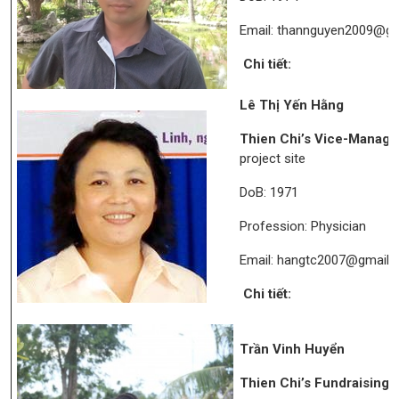
Email: thannguyen2009@g
Chi tiết:
Lê Thị Yến Hằng
Thien Chi’s Vice-Managi
project site
DoB: 1971
Profession: Physician
Email: hangtc2007@gmail.
Chi tiết:
Trần Vinh Huyển
Thien Chi’s Fundraising O