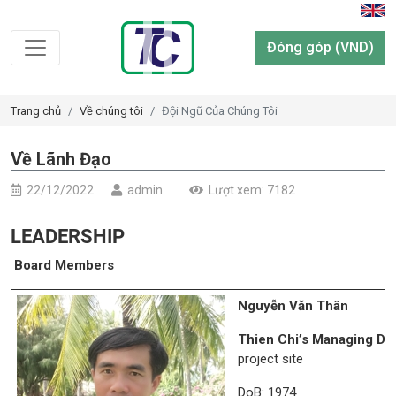
Đóng góp (VND)
Trang chủ
Về chúng tôi
Đội Ngũ Của Chúng Tôi
Về Lãnh Đạo
22/12/2022
admin
Lượt xem: 7182
LEADERSHIP
Board Members
Nguyễn Văn Thân
Thien Chi’s Managing Di
project site
DoB: 1974