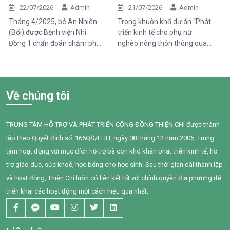
An Nhiên (Bối)
phát triển sinh kế bền vững
Những điều tưởng như rất
22/07/2026
Admin
21/07/2026
Admin
bình thường đối với một đứa
Tháng 4/2025, bé An Nhiên
Trong khuôn khổ dự án “Phát
trẻ lại là những cột mốc đầy
(Bối) được Bệnh viện Nhi
triển kinh tế cho phụ nữ
gian nan đối với em.
Đồng 1 chẩn đoán chậm phát
nghèo nông thôn thông qua
triển ngôn ngữ. Khi đến với
hỗ trợ vốn, đào tạo năng lực
Trung tâm Thiện Chí, Bối còn
và tiếp cận chăm sóc sức
gặp nhiều khó khăn trong
khỏe giai đoạn 2025–2028”
giao tiếp, tương tác và diễn
do Tổ chức Quốc tế Pháp ngữ
Về chúng tôi
đạt nhu cầu của mình. Sau
(OIF) tài trợ, Trung tâm Thiện
một năm can thiệp với sự
Chí đã tổ chức buổi chia sẻ
đồng hành tận tâm của các
kiến thức về quản lý chi tiêu
TRUNG TÂM HỖ TRỢ VÀ PHÁT TRIỂN CỘNG ĐỒNG THIỆN CHÍ được thành
cô giáo, sự kiên trì của gia
trong gia đình cho 95 phụ nữ
lập theo Quyết định số: 165QĐ/LHH, ngày 08 tháng 12 năm 2005. Trung
đình và nỗ lực không ngừng
tại xã Tân Thành,Hàm Thuận
của chính Bối, em đã có
Nam.
tâm hoạt động với mục đích hỗ trợ bà con khó khăn phát triển kinh tế, hỗ
những bước tiến đầy tự hào.
trợ giáo dục, sức khoẻ, học bổng cho học sinh. Sau thời gian dài thành lập
và hoạt động, Thiện Chí luôn có liên kết tốt với chính quyền địa phương để
triển khai các hoạt động một cách hiệu quả nhất.