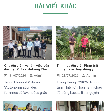
BÀI VIẾT KHÁC
Chuyến thăm và làm việc của
Tình nguyện viên Pháp trải
đại diện OIF và Mekong Plus
nghiệm các hoạt động ý
tại cộng đồng dự án
nghĩa tại Trung tâm Thiện Chí
31/07/2026
Admin
28/07/2026
Admin
Trong khuôn khổ dự án
Trong tháng 7/2026, Trung
“Autonomisation des
tâm Thiện Chí hân hạnh chào
femmes défavorisées grâce
đón ông Lucas, tình nguyện
à l'indépendance
viên đến từ Pháp, tham gia
économique et à l'accès aux
chuyến thăm và trải nghiệm
soins de santé 2025–2028”,
các hoạt động của dự án do