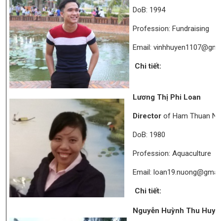
DoB: 1994
Profession: Fundraising
Email: vinhhuyen1107@gma
Chi tiết:
Lương Thị Phi Loan
Director
of Ham Thuan Nam 
DoB: 1980
Profession: Aquaculture
Email: loan19.nuong@gmai
Chi tiết:
Nguyễn Huỳnh Thu Huyề