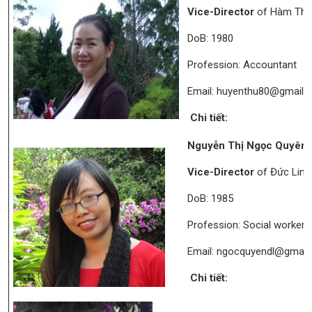
Vice-Director
of Hàm Thuậ
DoB: 1980
Profession: Accountant
Email: huyenthu80@gmail.
Chi tiết:
Nguyễn Thị Ngọc Quyên
Vice-Director
of Đức Linh 
DoB: 1985
Profession: Social worker
Email: ngocquyendl@gmail
Chi tiết: