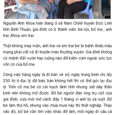
Nguyễn Anh Khoa hiện đang
ở xã Nam Chính huyện Đức Linh
tỉnh Bình Thuận
,
gia đình có 6 thành viên
: bà nội, bố mẹ , anh
trai ,Khoa, em trai.
T
hật không may mắn,
anh trai và em trai bé
bị bệnh thiếu máu
mạng phải vất vả đi truyền máu thường xuyên.
Gia đình không
có mảnh đất vườn hay ruộng nào để kiếm cơm ngoài sức lực
vốn có của
bố mẹ.
Công việc hằng ngày là đi bán vé số,
n
gày trung bình chị lấy
250 tờ ở đại lý để bán
,
bán không hết thì có thể gửi lại đại
lý.
T
rên cổ
mẹ bé
có cái hạch lành tính nhưng sát dây thần
kinh nên không mổ được
. Bố bé n
gười đàn ông trụ cột của
gia đình, vừa mới mổ cách đây 1 tháng vì anh bị sa ruột.
Bố
bé
làm thợ hồ, nhưng vào mùa mưa này thì thất nghiệp. Thay
vào đó,
bố bé
vẫn tìm việc khác để làm
, m
ỗi ngày đi câu cá