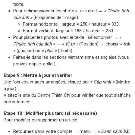
texte.
Pour redimensionner les photos : clic droit →
« Thuộc tính
của ảnh »
(Propriétés de l’image).
Format horizontal : largeur = 250 / hauteur = 333
Format vertical : largeur = 188 / hauteur = 250
Pour placer les photos avec le texte : sélectionner →
«
Thuộc tính của ảnh »
→
« Vị trí »
(Position) → choisir
« trái
»
(gauche) ou
« phải »
(droite).
Faites-le dans les sections vietnamienne et anglaise (vous
pouvez copier-coller).
Étape 9 : Mettre à jour et vérifier
Une fois vos images arrangées, cliquez sur
« Cập nhật »
(Mettre
à jour).
Visitez le site du Centre Thiện Chí pour vérifier que tout s’affiche
correctement.
Étape 10 : Modifier plus tard (si nécessaire)
Pour modifier ou supprimer un article :
Retournez dans votre compte → menu →
« Danh sách bài