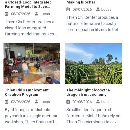
a Closed-Loop Integrated
Making biochar
Farming Model to Save
08/07/2026
Lucas
Money and Stop Farm Waste
08/07/2026
Lucas
Thien Chi Center produces a
Thien Chi Center teaches a
natural alternative to costly
closed-loop integrated
commercial fertilizers to help
farming model that reuses
farming families save money
everything on the farm so
families do not have to buy
expensive commercial feed
or fertilizers.
Thien Chi's Employment
The midnight bloom:the
Creation Program
dragon fruit economy
02/06/2026
Lucas
02/06/2026
Lucas
By offering a predictable
Smallholder dragon fruit
paycheck in a single open-air
farmers in Bình Thuận rely on
workshop, Thien Chi’s craft
Thien Chi microloans to cover
program serves as a financial
heavy cultivation and