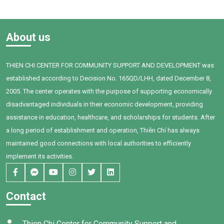
anchor for families struggling
production costs, balancing a
against the volatile swings of
rigid monthly repayment
the local dragon fruit market.
against extreme market
About us
volatility driven by shifting
Chinese export demands
THIEN CHI CENTER FOR COMMUNITY SUPPORT AND DEVELOPMENT was
established according to Decision No. 165QD/LHH, dated December 8,
2005. The center operates with the purpose of supporting economically
disadvantaged individuals in their economic development, providing
assistance in education, healthcare, and scholarships for students. After
a long period of establishment and operation, Thiên Chí has always
maintained good connections with local authorities to efficiently
implement its activities.
Contact
Thien Chi Center for Community Support and