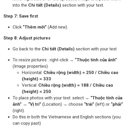
into the
Chi tiết (Details)
section with your text.
Step 7: Save first
Click
“Thêm mới”
(Add new).
Step 8: Adjust pictures
Go back to the
Chi tiết (Details)
section with your text
To resize pictures : right-click →
“Thuộc tính của ảnh”
(Image properties).
Horizontal:
Chiều rộng (width) = 250 / Chiều cao
(height) = 333
Vertical:
Chiều rộng (width) = 188 / Chiều cao
(height) = 250
To place photos with your text: select →
“Thuộc tính của
ảnh”
→
“Vị trí”
(Location) → choose
“trái”
(left) or
“phải”
(right).
Do this in both the Vietnamese and English sections (you
can copy past)