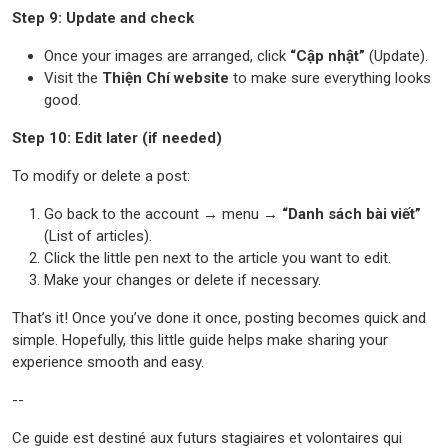
Step 9: Update and check
Once your images are arranged, click
“Cập nhật”
(Update).
Visit the
Thiện Chí website
to make sure everything looks
good.
Step 10: Edit later (if needed)
To modify or delete a post:
Go back to the account → menu →
“Danh sách bài viết”
(List of articles).
Click the little pen next to the article you want to edit.
Make your changes or delete if necessary.
That’s it! Once you’ve done it once, posting becomes quick and
simple. Hopefully, this little guide helps make sharing your
experience smooth and easy.
--
Ce guide est destiné aux futurs stagiaires et volontaires qui