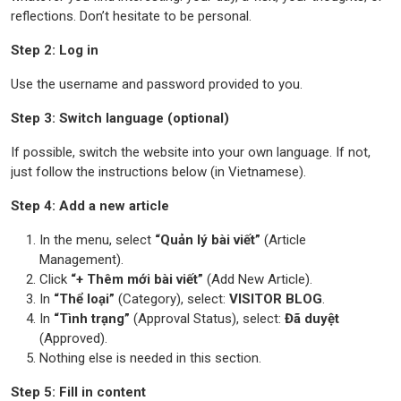
reflections. Don’t hesitate to be personal.
Step 2: Log in
Use the username and password provided to you.
Step 3: Switch language (optional)
If possible, switch the website into your own language. If not,
just follow the instructions below (in Vietnamese).
Step 4: Add a new article
In the menu, select
“Quản lý bài viết”
(Article
Management).
Click
“+ Thêm mới bài viết”
(Add New Article).
In
“Thể loại”
(Category), select:
VISITOR BLOG
.
In
“Tình trạng”
(Approval Status), select:
Đã duyệt
(Approved).
Nothing else is needed in this section.
Step 5: Fill in content