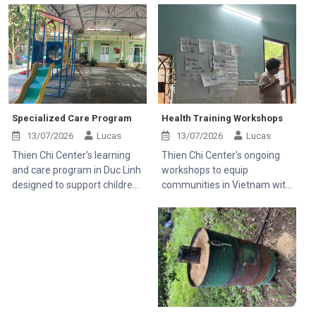
Specialized Care Program
Health Training Workshops
13/07/2026
Lucas
13/07/2026
Lucas
Thien Chi Center's learning
Thien Chi Center's ongoing
and care program in Duc Linh
workshops to equip
designed to support children
communities in Vietnam with
with disabilities and help rural
essential medical knowledge.
families.